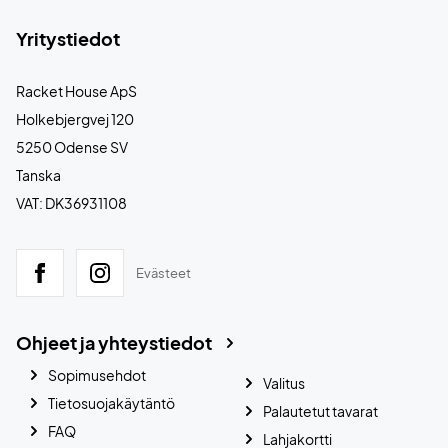
Yritystiedot
Racket House ApS
Holkebjergvej 120
5250 Odense SV
Tanska
VAT: DK36931108
Evästeet
Ohjeet ja yhteystiedot
Sopimusehdot
Valitus
Tietosuojakäytäntö
Palautetut tavarat
FAQ
Lahjakortti