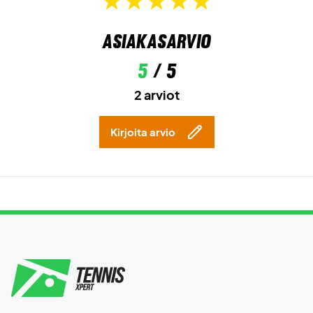
Asiakasarvio
5
/ 5
2 arviot
Kirjoita arvio