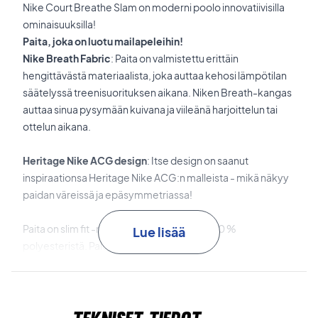
Nike Court Breathe Slam on moderni poolo innovatiivisilla
ominaisuuksilla!
Paita, joka on luotu mailapeleihin!
Nike Breath Fabric
: Paita on valmistettu erittäin
hengittävästä materiaalista, joka auttaa kehosi lämpötilan
säätelyssä treenisuorituksen aikana. Niken Breath-kangas
auttaa sinua pysymään kuivana ja viileänä harjoittelun tai
ottelun aikana.
Heritage Nike ACG design
: Itse design on saanut
inspiraationsa Heritage Nike ACG:n malleista - mikä näkyy
paidan väreissä ja epäsymmetriassa!
Paita on slim fit -malli ja se on valmistettu 100 %
Lue lisää
polyesteristä. Pait on konepestävä.
Jos etsit laadukasta ja hengittävää pooloa, tässä on
loistava vaihtoehto!