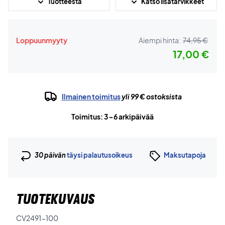
Tuotteesta
Katso lisätarvikkeet
Loppuunmyyty
Aiempi hinta:
74,95 €
17,00 €
Ilmainen toimitus
yli 99 € ostoksista
Toimitus: 3-6 arkipäivää
30 päivän
täysi palautusoikeus
Maksutapoja
TUOTEKUVAUS
CV2491-100