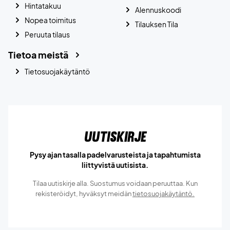
Hintatakuu
Alennuskoodi
Nopea toimitus
Tilauksen Tila
Peruuta tilaus
Tietoa meistä
Tietosuojakäytäntö
Uutiskirje
Pysy ajan tasalla padelvarusteista ja tapahtumista
liittyvistä uutisista.
Tilaa uutiskirje alla. Suostumus voidaan peruuttaa. Kun
rekisteröidyt, hyväksyt meidän
tietosuojakäytäntö.