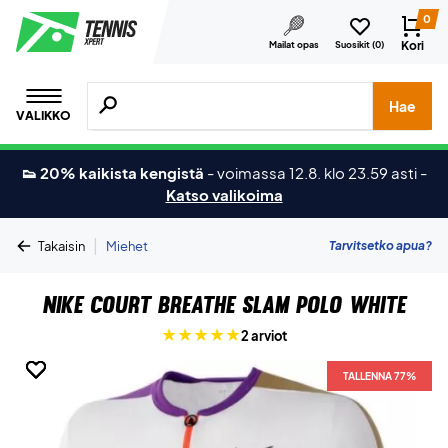
0
Kori
Mailat opas
Suosikit (
0
)
Hae tuotteita, merkkejä jne.
Hae
VALIKKO
👟 20% kaikista kengistä
-
voimassa 12.8. klo 23.59 asti
-
Katso valikoima
|
Tarvitsetko apua?
Takaisin
Miehet
Nike Court Breathe Slam Polo White
2 arviot
TALLENNA 77%
TALLENNA 77%
TALLENNA 77%
TALLENNA 77%
TALLENNA 77%