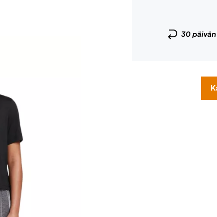
30 päivä
K