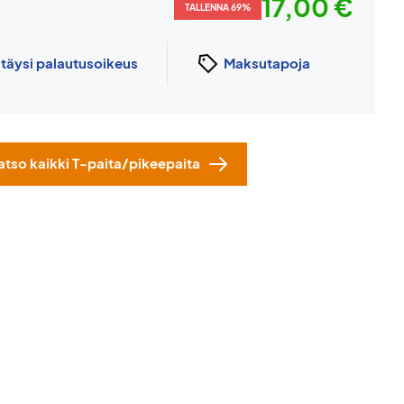
17,00 €
TALLENNA 69%
n
täysi palautusoikeus
Maksutapoja
atso kaikki T-paita/pikeepaita