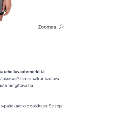
Zoomaa
ta urheiluvaatemerkiltä
stukseesi? Tämä malli on loistava
vasta hengittävästä
 t-paitakaan ole poikkeus. Se sopii