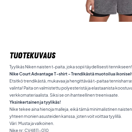
TUOTEKUVAUS
Tyylikäs Niken naisten t-paita, joka sopii täydellisesti tennikseen!
Nike Court Advantage T-shirt - Trendikästä muotoilua ikonisel
Etsitkö trendikästä, mukavaa ja hengittävää t-paitaa tennisharra
valinta! Paita on valmistettu polyesteristä ja elastaanista koostu
verkkomateriaalista. Siksi se on ihanteellinen treenivaate.
Yksinkertainen ja tyylikäs!
Nike tekee aina hienoja malleja, eikä tämä minimalistinen naisten
yhteen monien asusteiden kanssa, joten voit voittaa tyylillä.
Väri: Musta ja valkoinen.
Nike nr: CV4811-010