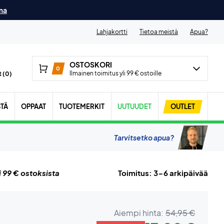
ma
Lahjakortti
Tietoa meistä
Apua?
OSTOSKORI
0
Ilmainen toimitus yli 99 € ostoille
 (
0
)
STÄ
OPPAAT
TUOTEMERKIT
UUTUUDET
OUTLET
Tarvitsetko apua?
i 99 € ostoksista
Toimitus: 3-6 arkipäivää
Aiempi hinta:
54,95 €