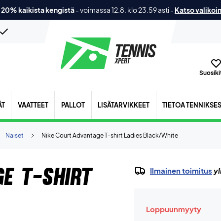
 20% kaikista kengistä
-
voimassa 12.8. klo 23.59 asti
-
Katso valikoi
Suosikit
ÄT
VAATTEET
PALLOT
LISÄTARVIKKEET
TIETOA TENNIKSE
Naiset
Nike Court Advantage T-shirt Ladies Black/White
e T-shirt
Ilmainen toimitus
yl
Loppuunmyyty