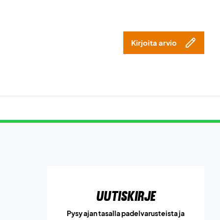
Kirjoita arvio
Uutiskirje
Pysy ajan tasalla padelvarusteista ja