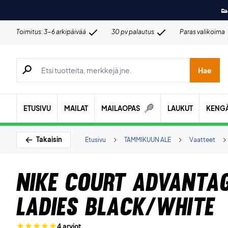
👟
Toimitus: 3-6 arkipäivää
30 pv palautus
Paras valikoima
Hae tuotteita, merkkejä jne.
Hae
ETUSIVU
MAILAT
MAILAOPAS
LAUKUT
KENG
Takaisin
Etusivu
TAMMIKUUN ALE
Vaatteet
Nike Court Advantag
Ladies Black/White
4 arviot