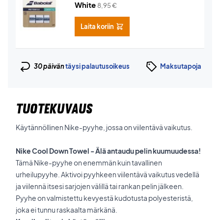
White
8,95
€
Laita koriin
30 päivän
täysi palautusoikeus
Maksutapoja
TUOTEKUVAUS
Käytännöllinen Nike-pyyhe, jossa on viilentävä vaikutus.
Nike Cool Down Towel - Älä antaudu pelin kuumuudessa!
Tämä Nike-pyyhe on enemmän kuin tavallinen
urheilupyyhe. Aktivoi pyyhkeen viilentävä vaikutus vedellä
ja viilennä itsesi sarjojen välillä tai rankan pelin jälkeen.
Pyyhe on valmistettu kevyestä kudotusta polyesteristä,
joka ei tunnu raskaalta märkänä.