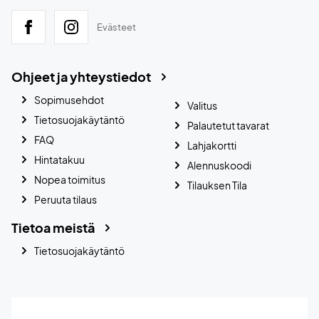
Evästeet
Ohjeet ja yhteystiedot
Sopimusehdot
Valitus
Tietosuojakäytäntö
Palautetut tavarat
FAQ
Lahjakortti
Hintatakuu
Alennuskoodi
Nopea toimitus
Tilauksen Tila
Peruuta tilaus
Tietoa meistä
Tietosuojakäytäntö