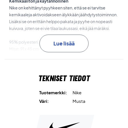
Kemikaaliton ja käytännöllinen
Nike on kehittänyt pyyhkeen siten, että se ei tarvitse
kemikaaleja aktivoidakseen älykkään jäähdytystoiminnon.
Lisäksi se on erittäin helppo pakata ja pyyhe on nopeasti
kuivuva, joten se ei vie tilaa laukussasi, eikä jää märäksi.
95% polyesteri, 5% TPU
Lue lisää
Mitat: 91 x 45 cm
Väri: Musta
Tekniset tiedot
Tuotemerkki:
Nike
Väri:
Musta