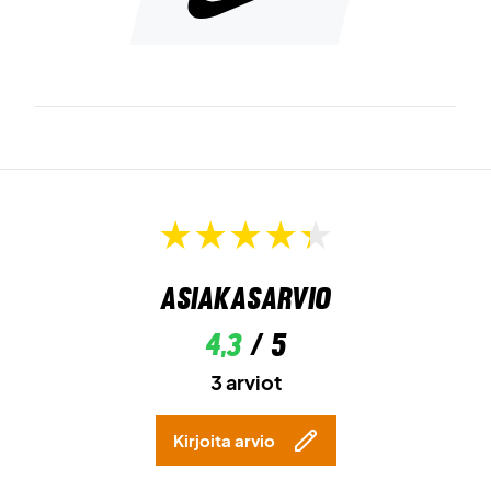
Asiakasarvio
4,3
/ 5
3 arviot
Kirjoita arvio