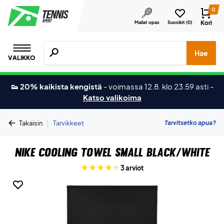
0
Kori
Mailat opas
Suosikit (
0
)
Hae tuotteita, merkkejä jne.
Hae
VALIKKO
👟 20% kaikista kengistä
-
voimassa 12.8. klo 23.59 asti
-
Katso valikoima
|
Tarvitsetko apua?
Takaisin
Tarvikkeet
Nike Cooling Towel Small Black/White
3 arviot