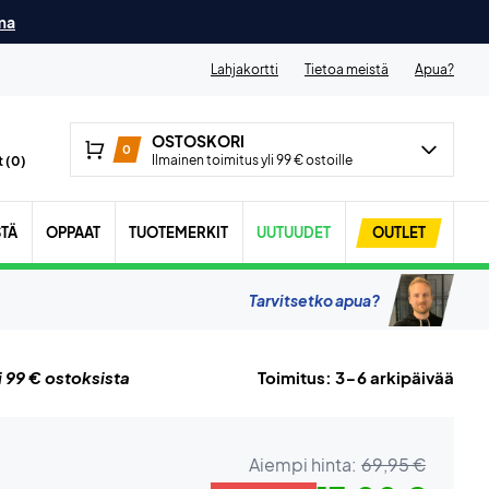
ma
Lahjakortti
Tietoa meistä
Apua?
OSTOSKORI
0
Ilmainen toimitus yli 99 € ostoille
 (
0
)
STÄ
OPPAAT
TUOTEMERKIT
UUTUUDET
OUTLET
Tarvitsetko apua?
i 99 € ostoksista
Toimitus: 3-6 arkipäivää
Aiempi hinta:
69,95 €