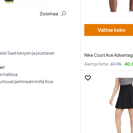
Zoomaa
Valitse koko
sta! Saat kevyen ja joustavan
Nike Court Ace Advantage 
Aiempi hinta:
69,95
40,
an!
a mallissa.
 tuntuvat pehmeämmiltä ihoa