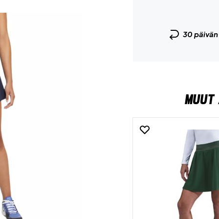
30 päivä
MUUT 