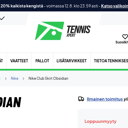
 20% kaikista kengistä
-
voimassa 12.8. klo 23.59 asti
-
Katso valikoi
Suosikit
ÄT
VAATTEET
PALLOT
LISÄTARVIKKEET
TIETOA TENNIKSE
t
Nike
Nike Club Skirt Obsidian
dian
Ilmainen toimitus
yl
Loppuunmyyty