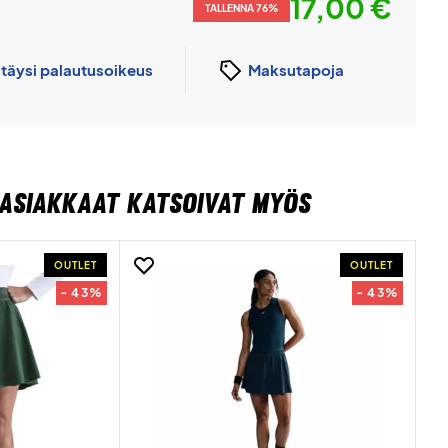
17,00 €
TALLENNA 76%
n
täysi palautusoikeus
Maksutapoja
ASIAKKAAT KATSOIVAT MYÖS
OUTLET
OUTLET
- 43%
- 43%