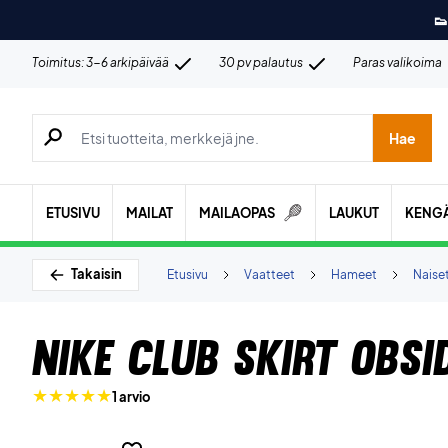
👟
Toimitus: 3-6 arkipäivää
30 pv palautus
Paras valikoima
Hae tuotteita, merkkejä jne.
Hae
ETUSIVU
MAILAT
MAILAOPAS
LAUKUT
KENG
Takaisin
Etusivu
Vaatteet
Hameet
Naise
Nike Club Skirt Obsi
1 arvio