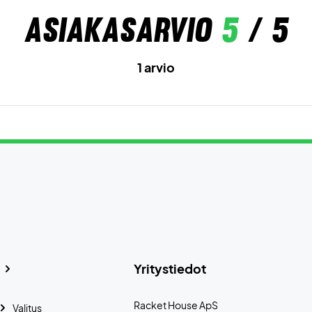
Asiakasarvio
5
/ 5
1 arvio
Yritystiedot
Racket House ApS
Valitus