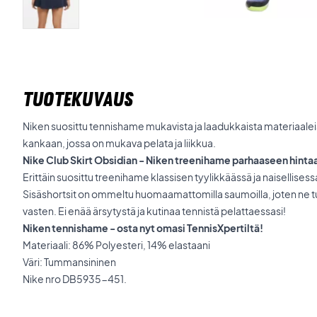
TUOTEKUVAUS
Niken suosittu tennishame mukavista ja laadukkaista materiaalei
kankaan, jossa on mukava pelata ja liikkua.
Nike Club Skirt Obsidian - Niken treenihame parhaaseen hinta
Erittäin suosittu treenihame klassisen tyylikkäässä ja naisellisess
Sisäshortsit on ommeltu huomaamattomilla saumoilla, joten ne
vasten. Ei enää ärsytystä ja kutinaa tennistä pelattaessasi!
Niken tennishame - osta nyt omasi TennisXpertiltä!
Materiaali: 86% Polyesteri, 14% elastaani
Väri: Tummansininen
Nike nro DB5935-451.