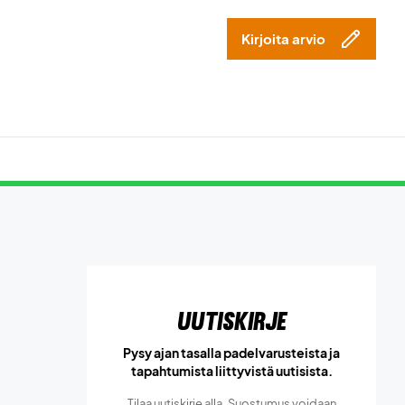
Kirjoita arvio
Uutiskirje
Pysy ajan tasalla padelvarusteista ja
tapahtumista liittyvistä uutisista.
Tilaa uutiskirje alla. Suostumus voidaan