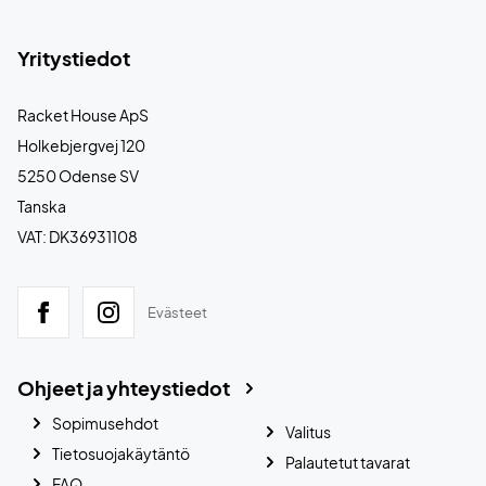
Yritystiedot
Racket House ApS
Holkebjergvej 120
5250 Odense SV
Tanska
VAT: DK36931108
Evästeet
Ohjeet ja yhteystiedot
Sopimusehdot
Valitus
Tietosuojakäytäntö
Palautetut tavarat
FAQ