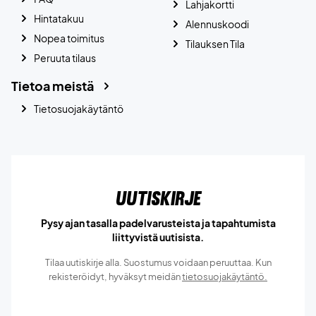
Lahjakortti
Hintatakuu
Alennuskoodi
Nopea toimitus
Tilauksen Tila
Peruuta tilaus
Tietoa meistä
Tietosuojakäytäntö
Uutiskirje
Pysy ajan tasalla padelvarusteista ja tapahtumista
liittyvistä uutisista.
Tilaa uutiskirje alla. Suostumus voidaan peruuttaa. Kun
rekisteröidyt, hyväksyt meidän
tietosuojakäytäntö.