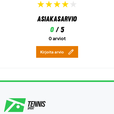
Asiakasarvio
0
/ 5
0 arviot
Kirjoita arvio