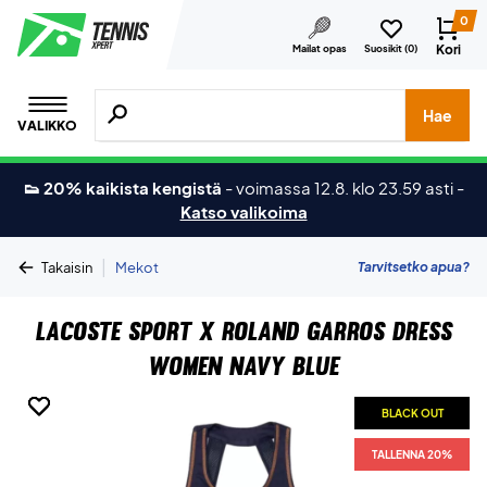
0
Kori
Mailat opas
Suosikit (
0
)
Hae tuotteita, merkkejä jne.
Hae
VALIKKO
👟 20% kaikista kengistä
-
voimassa 12.8. klo 23.59 asti
-
Katso valikoima
|
Tarvitsetko apua?
Takaisin
Mekot
Lacoste Sport x Roland Garros Dress
Women Navy Blue
BLACK OUT
BLACK OUT
BLACK OUT
TALLENNA 20%
TALLENNA 20%
TALLENNA 20%