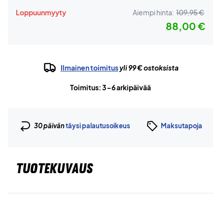
Loppuunmyyty
Aiempi hinta:
109,95 €
88,00 €
Ilmainen toimitus
yli 99 € ostoksista
Toimitus: 3-6 arkipäivää
30 päivän
täysi palautusoikeus
Maksutapoja
TUOTEKUVAUS