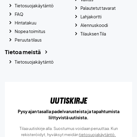
Tietosuojakäytäntö
Palautetut tavarat
FAQ
Lahjakortti
Hintatakuu
Alennuskoodi
Nopea toimitus
Tilauksen Tila
Peruuta tilaus
Tietoa meistä
Tietosuojakäytäntö
Uutiskirje
Pysy ajan tasalla padelvarusteista ja tapahtumista
liittyvistä uutisista.
Tilaa uutiskirje alla. Suostumus voidaan peruuttaa. Kun
rekisteröidyt, hyväksyt meidän
tietosuojakäytäntö.