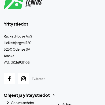
Yritystiedot
Racket House ApS
Holkebjergvej 120
5250 Odense SV
Tanska
VAT: DK36931108
Evästeet
Ohjeet ja yhteystiedot
Sopimusehdot
Valitus