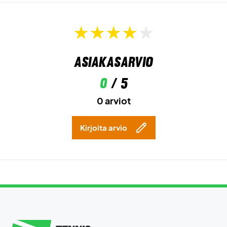
Asiakasarvio
0
/ 5
0 arviot
Kirjoita arvio