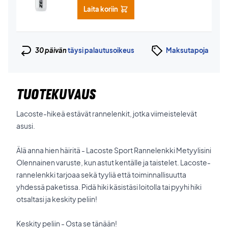
Laita koriin
30 päivän
täysi palautusoikeus
Maksutapoja
TUOTEKUVAUS
Lacoste-hikeä estävät rannelenkit, jotka viimeistelevät
asusi.
Älä anna hien häiritä - Lacoste Sport Rannelenkki Metyylisini
Olennainen varuste, kun astut kentälle ja taistelet. Lacoste-
rannelenkki tarjoaa sekä tyyliä että toiminnallisuutta
yhdessä paketissa. Pidä hiki käsistäsi loitolla tai pyyhi hiki
otsaltasi ja keskity peliin!
Keskity peliin - Osta se tänään!