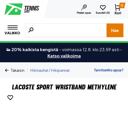
0
Kori
Mailat opas
Suosikit (
0
)
Hae tuotteita, merkkejä jne.
Hae
VALIKKO
👟 20% kaikista kengistä
-
voimassa 12.8. klo 23.59 asti
-
Katso valikoima
|
Tarvitsetko apua?
Takaisin
Hikinauhat / Hikipannat
Lacoste Sport Wristband Methylene