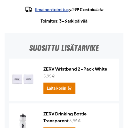
Ilmainen toimitus
yli 99 € ostoksista
Toimitus: 3-6 arkipäivää
SUOSITTU LISÄTARVIKE
ZERV Wristband 2-Pack White
5,95
€
Laita koriin
ZERV Drinking Bottle
Transparent
6,95
€