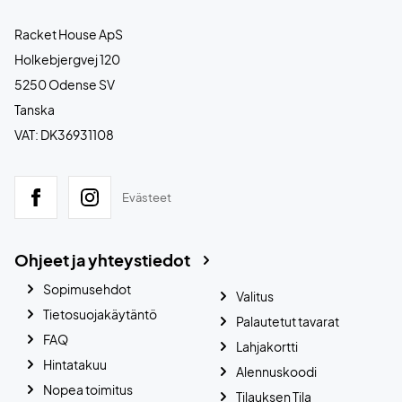
Racket House ApS
Holkebjergvej 120
5250 Odense SV
Tanska
VAT: DK36931108
Evästeet
Ohjeet ja yhteystiedot
Sopimusehdot
Valitus
Tietosuojakäytäntö
Palautetut tavarat
FAQ
Lahjakortti
Hintatakuu
Alennuskoodi
Nopea toimitus
Tilauksen Tila