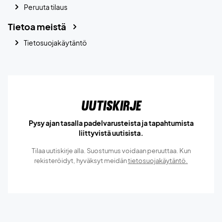
Peruuta tilaus
Tietoa meistä
Tietosuojakäytäntö
Uutiskirje
Pysy ajan tasalla padelvarusteista ja tapahtumista
liittyvistä uutisista.
Tilaa uutiskirje alla. Suostumus voidaan peruuttaa. Kun
rekisteröidyt, hyväksyt meidän
tietosuojakäytäntö.