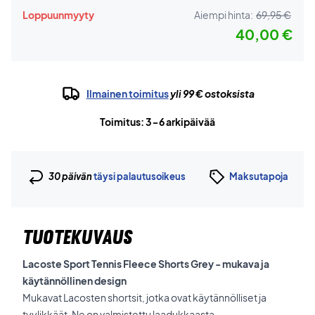
Loppuunmyyty
Aiempi hinta:
69,95 €
40,00 €
Ilmainen toimitus
yli 99 € ostoksista
Toimitus: 3-6 arkipäivää
30 päivän
täysi palautusoikeus
Maksutapoja
TUOTEKUVAUS
Lacoste Sport Tennis Fleece Shorts Grey - mukava ja
käytännöllinen design
Mukavat Lacosten shortsit, jotka ovat käytännölliset ja
tyylikkäät. Ne on valmistettu laadukkaasta