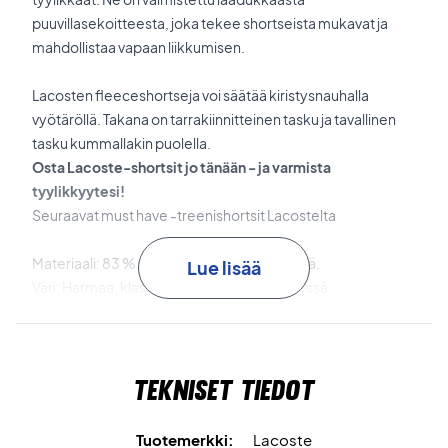
puuvillasekoitteesta, joka tekee shortseista mukavat ja
mahdollistaa vapaan liikkumisen.
Lacosten fleeceshortseja voi säätää kiristysnauhalla
vyötäröllä. Takana on tarrakiinnitteinen tasku ja tavallinen
tasku kummallakin puolella.
Osta Lacoste-shortsit jo tänään - ja varmista
tyylikkyytesi!
Seuraavat must have -treenishortsit Lacostelta
Materiaali: 83 % puuvillaa ja 17 % polyesteriä.
Lue lisää
Väri: Harmaa, klassinen krokotiililogo reidessä.
GH2136 00 CCA
Tekniset tiedot
Tuotemerkki:
Lacoste