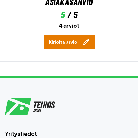
Asiakasarvio
5
/ 5
4 arviot
Kirjoita arvio
Yritystiedot