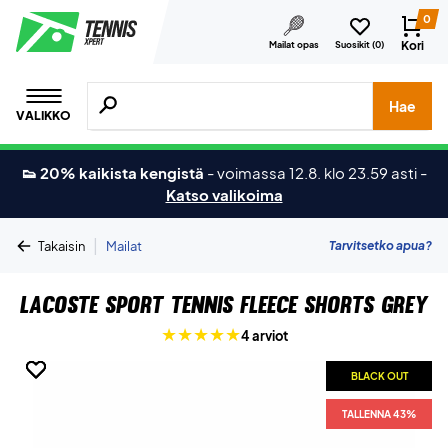
0
Kori
Mailat opas
Suosikit (
0
)
Hae tuotteita, merkkejä jne.
Hae
VALIKKO
👟 20% kaikista kengistä
-
voimassa 12.8. klo 23.59 asti
-
Katso valikoima
|
Tarvitsetko apua?
Takaisin
Mailat
Lacoste Sport Tennis Fleece Shorts Grey
4 arviot
BLACK OUT
BLACK OUT
BLACK OUT
BLACK OUT
TALLENNA 43%
TALLENNA 43%
TALLENNA 43%
TALLENNA 43%