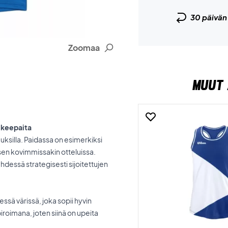
30 päivä
Zoomaa
MUUT 
ikeepaita
ksilla. Paidassa on esimerkiksi
en kovimmissakin otteluissa.
yhdessä strategisesti sijoitettujen
ssä värissä, joka sopii hyvin
iroimana, joten siinä on upeita