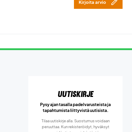
Kirjoita arvio
Uutiskirje
Pysy ajan tasalla padelvarusteista ja
tapahtumista liittyvistä uutisista.
Tilaa uutiskirje alla. Suostumus voidaan
peruuttaa. Kun rekisteröidyt, hyväksyt