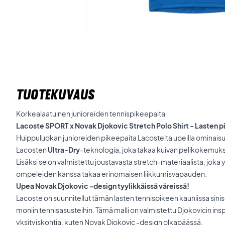
TUOTEKUVAUS
Korkealaatuinen junioreiden tennispikeepaita
Lacoste SPORT x Novak Djokovic Stretch Polo Shirt -
Lasten p
Huippuluokan junioreiden pikeepaita Lacostelta upeilla ominaisuu
Lacosten
Ultra-Dry
-teknologia, joka takaa kuivan pelikokemuks
Lisäksi se on valmistettu joustavasta stretch-materiaalista, joka 
ompeleiden kanssa takaa erinomaisen liikkumisvapauden.
Upea Novak Djokovic -design tyylikkäissä väreissä!
Lacoste on suunnitellut tämän lasten tennispikeen kauniissa sinise
moniin tennisasusteihin. Tämä malli on valmistettu Djokovicin insp
yksityiskohtia, kuten Novak Djokovic -design olkapäässä.