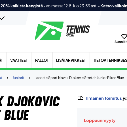
 20% kaikista kengistä
-
voimassa 12.8. klo 23.59 asti
-
Katso valikoi
Suosikit
ÄT
VAATTEET
PALLOT
LISÄTARVIKKEET
TIETOA TENNIKSE
at
Juniorit
Lacoste Sport Novak Djokovic Stretch Junior Pikee Blue
k Djokovic
Ilmainen toimitus
yl
 Blue
Loppuunmyyty