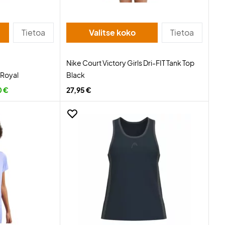
Tietoa
Valitse koko
Tietoa
Nike Court Victory Girls Dri-FIT Tank Top
 Royal
Black
0 €
27,95 €