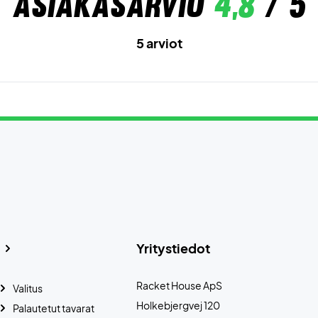
Asiakasarvio
4,8
/ 5
5 arviot
Yritystiedot
Racket House ApS
Valitus
Holkebjergvej 120
Palautetut tavarat