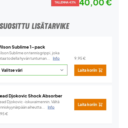
40,00 €
TALLENNA 43%
SUOSITTU LISÄTARVIKE
ilson Sublime 1-pack
ilson Sublime on tennisgrippi, joka
ntaa todella hyvän tuntuman...
Info
9,95
€
Laita koriin
ead Djokovic Shock Absorber
ead Djokovic -iskuvaimennin. Vältä
Laita koriin
enniskyynärpään aiheutta...
Info
,95
€