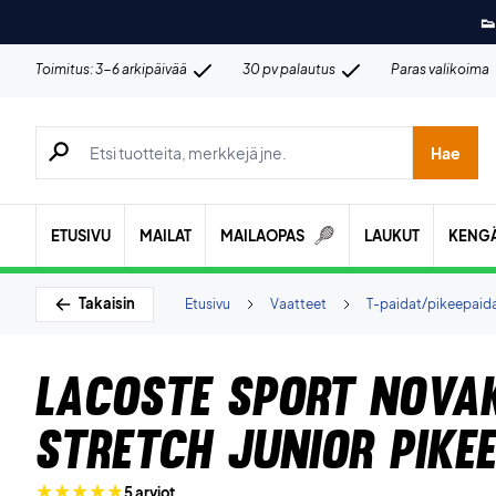
👟
Toimitus: 3-6 arkipäivää
30 pv palautus
Paras valikoima
Hae tuotteita, merkkejä jne.
Hae
ETUSIVU
MAILAT
MAILAOPAS
LAUKUT
KENG
Takaisin
Etusivu
Vaatteet
T-paidat/pikeepaid
Lacoste Sport Nova
Stretch Junior Pikee
5 arviot