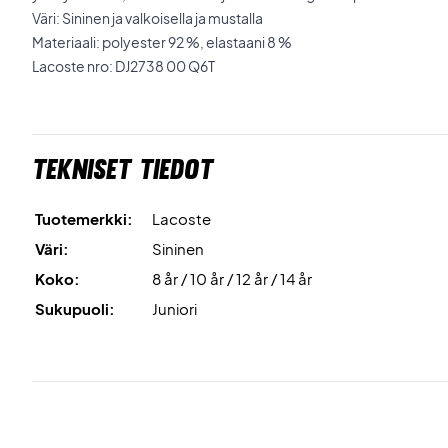
Väri: Sininen ja valkoisella ja mustalla
Materiaali: polyester 92 %, elastaani 8 %
Lacoste nro: DJ2738 00 Q6T
Tekniset tiedot
Tuotemerkki:
Lacoste
Väri:
Sininen
Koko:
8 år / 10 år / 12 år / 14 år
Sukupuoli:
Juniori