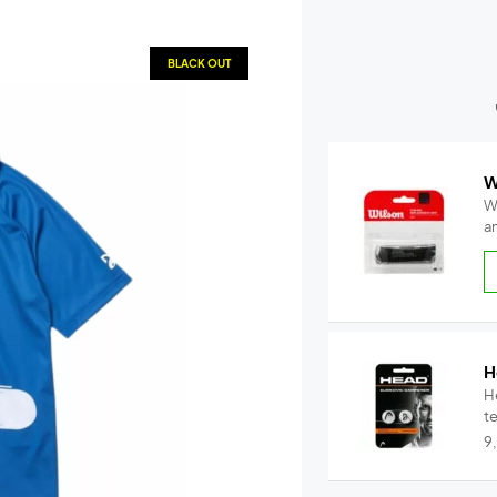
BLACK OUT
W
W
a
H
H
t
9