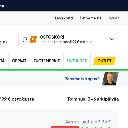
ma
Lahjakortti
Tietoa meistä
Apua?
OSTOSKORI
0
Ilmainen toimitus yli 99 € ostoille
 (
0
)
STÄ
OPPAAT
TUOTEMERKIT
UUTUUDET
OUTLET
Tarvitsetko apua?
i 99 € ostoksista
Toimitus: 3-6 arkipäivää
Aiempi hinta:
69,95 €