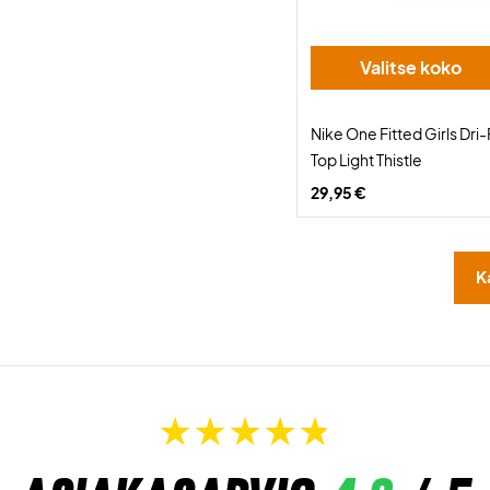
Valitse koko
Nike One Fitted Girls Dri
Top Light Thistle
29,95 €
K