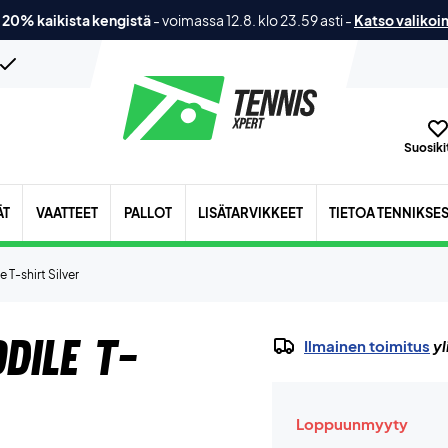
 20% kaikista kengistä
-
voimassa 12.8. klo 23.59 asti
-
Katso valikoi
Suosikit
ÄT
VAATTEET
PALLOT
LISÄTARVIKKEET
TIETOA TENNIKSE
 T-shirt Silver
dile T-
Ilmainen toimitus
yl
Loppuunmyyty