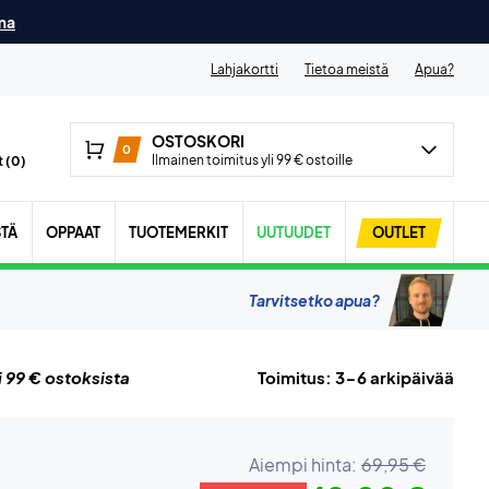
ma
Lahjakortti
Tietoa meistä
Apua?
OSTOSKORI
0
Ilmainen toimitus yli 99 € ostoille
 (
0
)
STÄ
OPPAAT
TUOTEMERKIT
UUTUUDET
OUTLET
Tarvitsetko apua?
i 99 € ostoksista
Toimitus: 3-6 arkipäivää
Aiempi hinta:
69,95 €