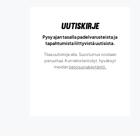
Uutiskirje
Pysy ajan tasalla padelvarusteista ja
tapahtumista liittyvistä uutisista.
Tilaa uutiskirje alla. Suostumus voidaan
peruuttaa. Kun rekisteröidyt, hyväksyt
meidän
tietosuojakäytäntö.