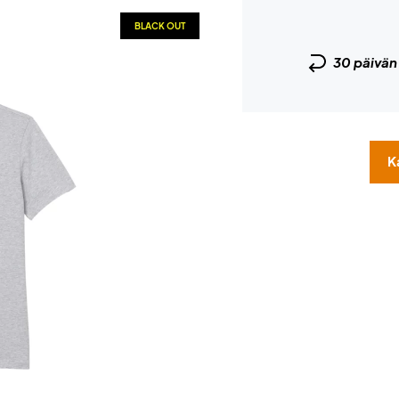
BLACK OUT
30 päivä
K