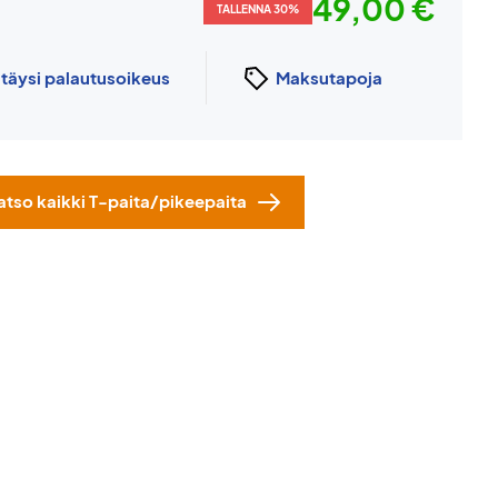
49,00 €
TALLENNA 30%
n
täysi palautusoikeus
Maksutapoja
atso kaikki T-paita/pikeepaita