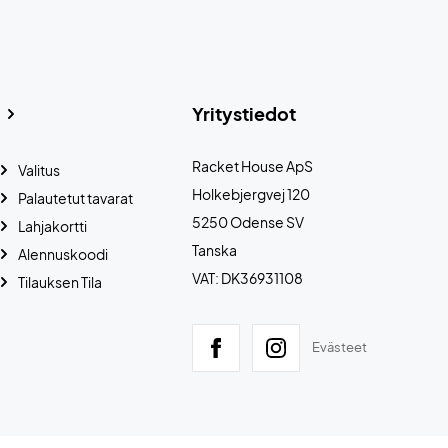
Yritystiedot
Racket House ApS
Valitus
Holkebjergvej 120
Palautetut tavarat
5250 Odense SV
Lahjakortti
Tanska
Alennuskoodi
VAT: DK36931108
Tilauksen Tila
Evästeet