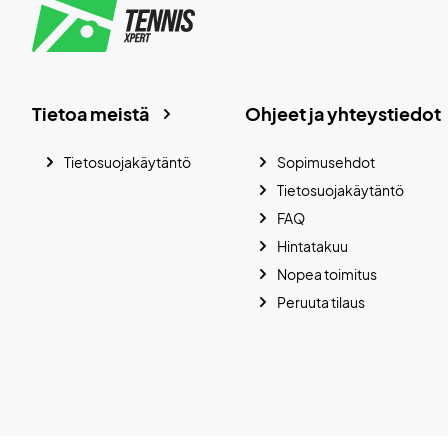
Tietoa meistä
Ohjeet ja yhteystiedot
Tietosuojakäytäntö
Sopimusehdot
Tietosuojakäytäntö
FAQ
Hintatakuu
Nopea toimitus
Peruuta tilaus