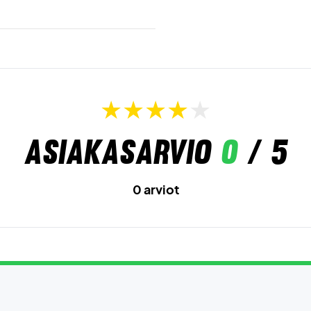
Asiakasarvio
0
/ 5
0 arviot