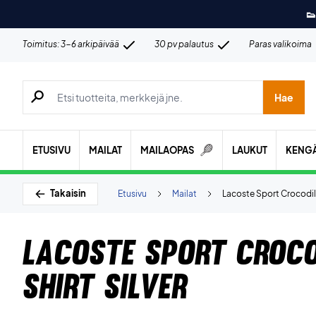
👟
Toimitus: 3-6 arkipäivää
30 pv palautus
Paras valikoima
Hae tuotteita, merkkejä jne.
Hae
ETUSIVU
MAILAT
MAILAOPAS
LAUKUT
KENG
Takaisin
Etusivu
Mailat
Lacoste Sport Crocodile
Lacoste Sport Croco
shirt Silver