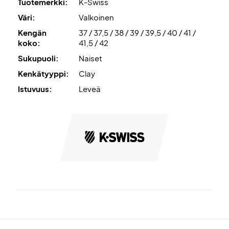
Tuotemerkki:
K-Swiss
tukea, jotta kenkä tuntuu hyvältä myös pitkissä otteluissa.
Väri:
Valkoinen
Kengän
37 / 37,5 / 38 / 39 / 39,5 / 40 / 41 /
Aösta 7.0
-ulkopohja kestävästä kumista ja syvällä
koko:
41,5 / 42
kalanruotokuvioinnilla takaa erinomaisen pidon ja
Sukupuoli:
Naiset
kestävyyden hiekkaisilla alustoilla.
Kenkätyyppi:
Clay
Clay-ulkopohja tekee kengästä ihanteellisen
Istuvuus:
Leveä
padelkentille, ulkokentille ja hiekkaisille alustoille.
Pelaa mukavasti ja turvallisesti – osta K-Swiss Express
Light 3 Clay Women jo tänään!
Väri:
White/Purple Haze.