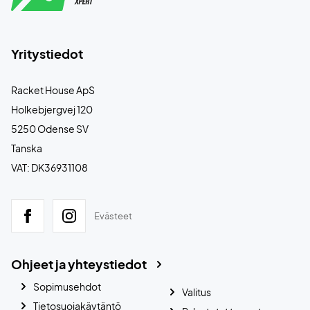
Yritystiedot
Racket House ApS
Holkebjergvej 120
5250 Odense SV
Tanska
VAT: DK36931108
Evästeet
Ohjeet ja yhteystiedot
Sopimusehdot
Valitus
Tietosuojakäytäntö