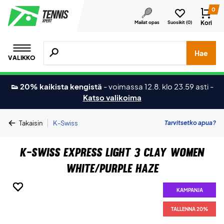
0
Kori
Mailat opas
Suosikit (
0
)
Hae tuotteita, merkkejä jne.
Hae
VALIKKO
👟 20% kaikista kengistä
-
voimassa 12.8. klo 23.59 asti
-
Katso valikoima
|
Tarvitsetko apua?
Takaisin
K-Swiss
K-Swiss Express Light 3 Clay Women
White/Purple Haze
KAMPANJA
KAMPANJA
KAMPANJA
KAMPANJA
KAMPANJA
KAMPANJA
TALLENNA 20%
TALLENNA 20%
TALLENNA 20%
TALLENNA 20%
TALLENNA 20%
TALLENNA 20%