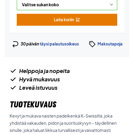
Laita koriin
30 päivän
täysi palautusoikeus
Maksutapoja
Helppoja ja nopeita
Hyvä mukavuus
Leveä istuvuus
TUOTEKUVAUS
Kevyt ja mukava naisten padelkenkä K-Swissiltä, joka
yhdistää vakauden, pidon ja suorituskyvyn – täydellinen
sinulle, joka haluat liikkua turvallisesti ja vaivattomasti