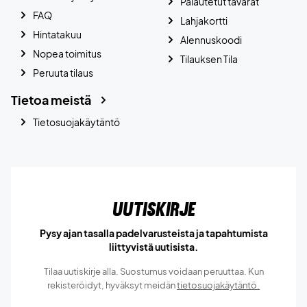
Palautetut tavarat
FAQ
Lahjakortti
Hintatakuu
Alennuskoodi
Nopea toimitus
Tilauksen Tila
Peruuta tilaus
Tietoa meistä
Tietosuojakäytäntö
Uutiskirje
Pysy ajan tasalla padelvarusteista ja tapahtumista
liittyvistä uutisista.
Tilaa uutiskirje alla. Suostumus voidaan peruuttaa. Kun
rekisteröidyt, hyväksyt meidän
tietosuojakäytäntö.