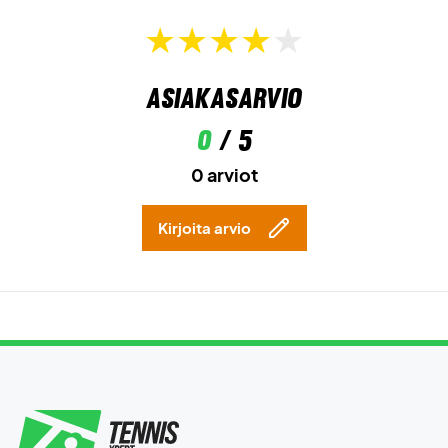
Asiakasarvio
0
/ 5
0 arviot
Kirjoita arvio