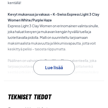
kentällä!
Kevyt mukavuus ja vakaus – K-Swiss Express Light 3 Clay
Women White/Purple Haze
Express Light 3 Clay Women on erinomainen valinta sinulle,
joka haluat kevyen ja mukavan kengän hyvällä tuella ja
luotettavalla pidolla. Malli on suunniteltu tarjoamaan
maksimaalista mukavuutta ja liikkumisvapautta, jotta voit
keskittyä peliisi – tasosta riippumatta.
Päällinen on vahvistettu
DuraWrap Flex
-rakenteella, joka
tarjoaa joustavaa tukea ja lisää kestävyyttä, jotta kenkä
Lue lisää
kestää pitkään. Pehmustettu nilkkakaulus varmistaa lisäksi
vakaan ja mukavan istuvuuden.
CMEVA
-välipohja tarjoaa kevyen ja responsiivisen
Tekniset tiedot
iskunvaimennuksen, joka lisää mukavuutta koko pelin ajan.
Die-Cut Smart Foam Sock Liner
tuo lisämukavuutta ja