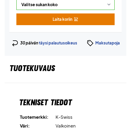
Laita koriin
30 päivän
täysi palautusoikeus
Maksutapoja
TUOTEKUVAUS
Tekniset tiedot
Tuotemerkki:
K-Swiss
Väri:
Valkoinen