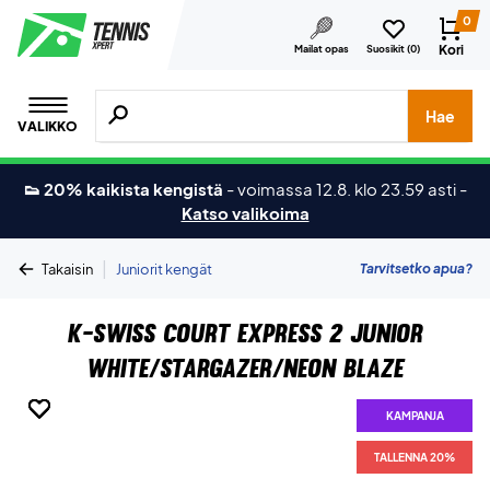
0
Kori
Mailat opas
Suosikit (
0
)
Hae tuotteita, merkkejä jne.
Hae
VALIKKO
👟 20% kaikista kengistä
-
voimassa 12.8. klo 23.59 asti
-
Katso valikoima
|
Tarvitsetko apua?
Takaisin
Juniorit kengät
K-Swiss Court Express 2 Junior
White/Stargazer/Neon Blaze
KAMPANJA
KAMPANJA
KAMPANJA
KAMPANJA
KAMPANJA
KAMPANJA
TALLENNA 20%
TALLENNA 20%
TALLENNA 20%
TALLENNA 20%
TALLENNA 20%
TALLENNA 20%