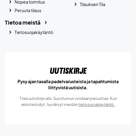
Nopea toimitus
Tilauksen Tila
Peruuta tilaus
Tietoa meistä
Tietosuojakäytäntö
Uutiskirje
Pysy ajan tasalla padelvarusteista ja tapahtumista
liittyvistä uutisista.
Tilaa uutiskirje alla. Suostumus voidaan peruuttaa. Kun
rekisteröidyt, hyväksyt meidän
tietosuojakäytäntö.