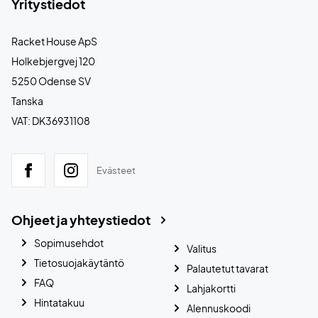
Yritystiedot
Racket House ApS
Holkebjergvej 120
5250 Odense SV
Tanska
VAT: DK36931108
Evästeet
Ohjeet ja yhteystiedot
Sopimusehdot
Valitus
Tietosuojakäytäntö
Palautetut tavarat
FAQ
Lahjakortti
Hintatakuu
Alennuskoodi