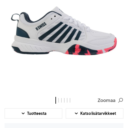
Zoomaa
Tuotteesta
Katso lisätarvikkeet