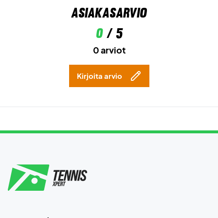
Asiakasarvio
0
/ 5
0 arviot
Kirjoita arvio