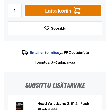
Laita koriin
Suosikki
Ilmainen toimitus
yli 99 € ostoksista
Toimitus: 3-6 arkipäivää
SUOSITTU LISÄTARVIKE
Head Wristband 2.5" 2-Pack
Black
9,95
€