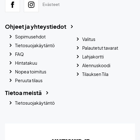
Evästeet
Ohjeet ja yhteystiedot
Sopimusehdot
Valitus
Tietosuojakäytäntö
Palautetut tavarat
FAQ
Lahjakortti
Hintatakuu
Alennuskoodi
Nopea toimitus
Tilauksen Tila
Peruuta tilaus
Tietoa meistä
Tietosuojakäytäntö