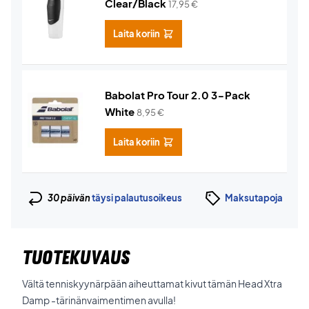
Clear/Black
17,95
€
Laita koriin
Babolat Pro Tour 2.0 3-Pack
White
8,95
€
Laita koriin
30 päivän
täysi palautusoikeus
Maksutapoja
TUOTEKUVAUS
Vältä tenniskyynärpään aiheuttamat kivut tämän Head Xtra
Damp -tärinänvaimentimen avulla!