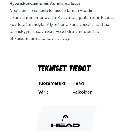
Hyvä iskunvaimennin tennismailaasi
Nosta peli-ilosi uudelle tasolle tämän Headin
iskunvaimentimen avulla. Käsivartesi joutuu tenniksessä
koville ja tärähdykset lyöntien aikana voivat aiheuttaa
tenniskyynärpäävaivan. Head Xtra Damp auttaa
ehkäisemään näitä ikäviä vaivoja!
Tekniset tiedot
Tuotemerkki:
Head
Väri:
Valkoinen