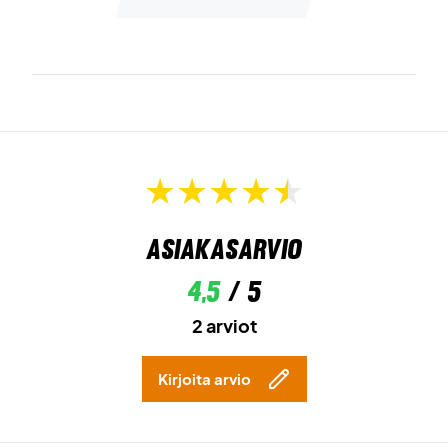
Asiakasarvio
4,5
/ 5
2 arviot
Kirjoita arvio