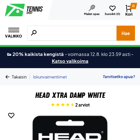
0
Kori
Mailat opas
Suosikit (
0
)
Hae tuotteita, merkkejä jne.
Hae
VALIKKO
👟 20% kaikista kengistä
-
voimassa 12.8. klo 23.59 asti
-
Katso valikoima
|
Tarvitsetko apua?
Takaisin
Iskunvaimentimet
Head Xtra Damp White
2 arviot