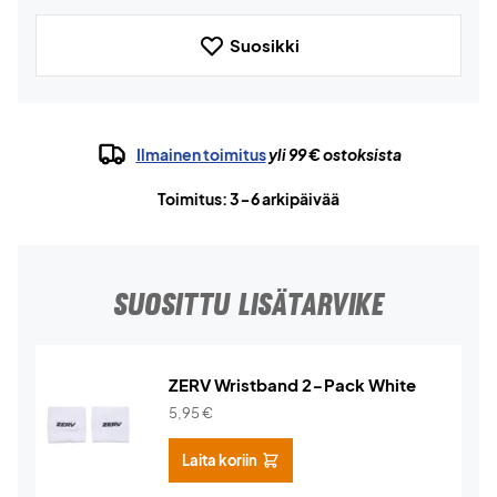
Suosikki
Ilmainen toimitus
yli 99 € ostoksista
Toimitus: 3-6 arkipäivää
SUOSITTU LISÄTARVIKE
ZERV Wristband 2-Pack White
5,95
€
Laita koriin