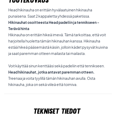
TUOTEKUVAUS
Head hikinauha on erittäin hyvälaatuinen hikinauha
punaisena. Saat 2 kappaletta yhdessä paketissa.
Hikinauhat osoitteesta Head padeliin ja tennikseen -
Terävä hinta
Hikinauha on erittäin hikeä imevä. Tämä tarkoittaa, että voit
harjoitella huoletta tämän hikinauhan kanssa. Hikinauha
estää hikeä pääsemästä käsiin, jolloin kädet pysyvät kuivina
ja saat paremman otteen mailasta tai mailasta.
Voit käyttää sinun kenttääsi sekä padeliin että tennikseen.
Head hikinauhat, jotka antavat paremman otteen.
Treenaa ja voita tyylillä tämän hikinauhan avulla. Osta
hikinauha, joka on sekä viileä että toimiva.
Tekniset tiedot