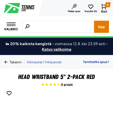
0
Kori
Mailat opas
Suosikit (
0
)
Hae tuotteita, merkkejä jne.
Hae
VALIKKO
👟 20% kaikista kengistä
-
voimassa 12.8. klo 23.59 asti
-
Katso valikoima
|
Tarvitsetko apua?
Takaisin
Hikinauhat / Hikipannat
Head Wristband 5" 2-Pack Red
4 arviot