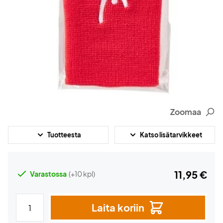
Zoomaa
Tuotteesta
Katso lisätarvikkeet
11,95 €
Varastossa
(+10 kpl)
Laita koriin