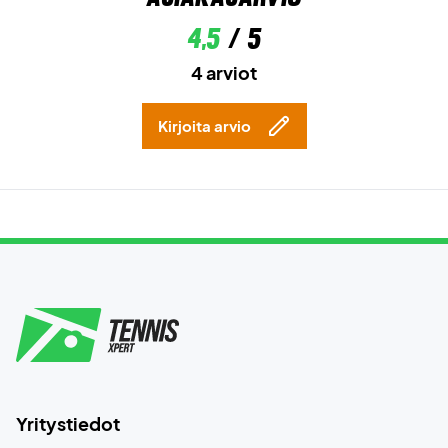
4,5
/ 5
4 arviot
Kirjoita arvio
Yritystiedot