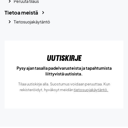
Peruuta tilaus
Tietoa meistä
Tietosuojakäytäntö
Uutiskirje
Pysy ajan tasalla padelvarusteista ja tapahtumista
liittyvistä uutisista.
Tilaa uutiskirje alla. Suostumus voidaan peruuttaa. Kun
rekisteröidyt, hyväksyt meidän
tietosuojakäytäntö.