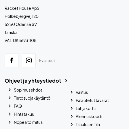
Racket House ApS
Holkebjergvej 120
5250 Odense SV
Tanska
VAT: DK36931108
Evästeet
Ohjeet ja yhteystiedot
Sopimusehdot
Valitus
Tietosuojakäytäntö
Palautetut tavarat
FAQ
Lahjakortti
Hintatakuu
Alennuskoodi
Nopea toimitus
Tilauksen Tila