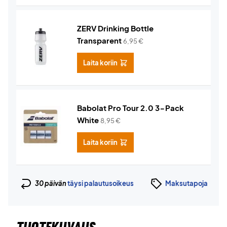
ZERV Drinking Bottle
Transparent
6,95
€
Laita koriin
Babolat Pro Tour 2.0 3-Pack
White
8,95
€
Laita koriin
30 päivän
täysi palautusoikeus
Maksutapoja