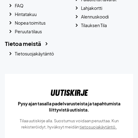
FAQ
Lahjakortti
Hintatakuu
Alennuskoodi
Nopea toimitus
Tilauksen Tila
Peruuta tilaus
Tietoa meistä
Tietosuojakäytäntö
Uutiskirje
Pysy ajan tasalla padelvarusteista ja tapahtumista
liittyvistä uutisista.
Tilaa uutiskirje alla. Suostumus voidaan peruuttaa. Kun
rekisteröidyt, hyväksyt meidän
tietosuojakäytäntö.