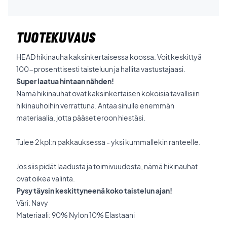
TUOTEKUVAUS
HEAD hikinauha kaksinkertaisessa koossa. Voit keskittyä
100-prosenttisesti taisteluun ja hallita vastustajaasi.
Super laatua hintaan nähden!
Nämä hikinauhat ovat kaksinkertaisen kokoisia tavallisiin
hikinauhoihin verrattuna. Antaa sinulle enemmän
materiaalia, jotta pääset eroon hiestäsi.
Tulee 2 kpl:n pakkauksessa - yksi kummallekin ranteelle.
Jos siis pidät laadusta ja toimivuudesta, nämä hikinauhat
ovat oikea valinta.
Pysy täysin keskittyneenä koko taistelun ajan!
Väri: Navy
Materiaali: 90% Nylon 10% Elastaani