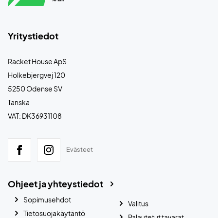
Yritystiedot
Racket House ApS
Holkebjergvej 120
5250 Odense SV
Tanska
VAT: DK36931108
Evästeet
Ohjeet ja yhteystiedot
Sopimusehdot
Valitus
Tietosuojakäytäntö
Palautetut tavarat