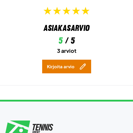
Asiakasarvio
5
/ 5
3 arviot
Kirjoita arvio