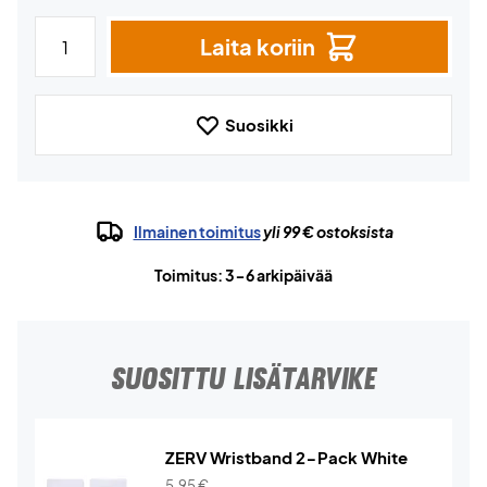
Laita koriin
Suosikki
Ilmainen toimitus
yli 99 € ostoksista
Toimitus: 3-6 arkipäivää
SUOSITTU LISÄTARVIKE
ZERV Wristband 2-Pack White
5,95
€