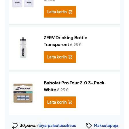
Laita koriin
ZERV Drinking Bottle
Transparent
6,95
€
Laita koriin
Babolat Pro Tour 2.0 3-Pack
White
8,95
€
Laita koriin
30 päivän
täysi palautusoikeus
Maksutapoja