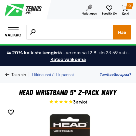
0
Kori
Mailat opas
Suosikit (
0
)
Hae tuotteita, merkkejä jne.
Hae
VALIKKO
👟 20% kaikista kengistä
-
voimassa 12.8. klo 23.59 asti
-
Katso valikoima
|
Tarvitsetko apua?
Takaisin
Hikinauhat / Hikipannat
Head Wristband 5" 2-Pack Navy
3 arviot