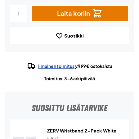
Laita koriin
Suosikki
Ilmainen toimitus
yli 99 € ostoksista
Toimitus: 3-6 arkipäivää
SUOSITTU LISÄTARVIKE
ZERV Wristband 2-Pack White
5,95
€