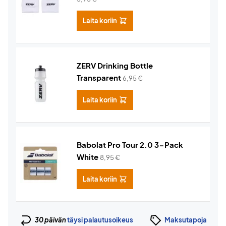
Laita koriin
ZERV Drinking Bottle
Transparent
6,95
€
Laita koriin
Babolat Pro Tour 2.0 3-Pack
White
8,95
€
Laita koriin
30 päivän
täysi palautusoikeus
Maksutapoja