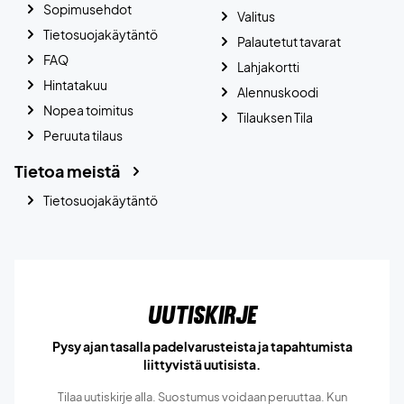
Sopimusehdot
Valitus
Tietosuojakäytäntö
Palautetut tavarat
FAQ
Lahjakortti
Hintatakuu
Alennuskoodi
Nopea toimitus
Tilauksen Tila
Peruuta tilaus
Tietoa meistä
Tietosuojakäytäntö
Uutiskirje
Pysy ajan tasalla padelvarusteista ja tapahtumista
liittyvistä uutisista.
Tilaa uutiskirje alla. Suostumus voidaan peruuttaa. Kun