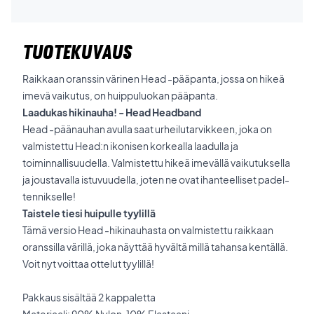
TUOTEKUVAUS
Raikkaan oranssin värinen Head -pääpanta, jossa on hikeä
imevä vaikutus, on huippuluokan pääpanta.
Laadukas hikinauha! - Head Headband
Head -päänauhan avulla saat urheilutarvikkeen, joka on
valmistettu Head:n ikonisen korkealla laadulla ja
toiminnallisuudella. Valmistettu hikeä imevällä vaikutuksella
ja joustavalla istuvuudella, joten ne ovat ihanteelliset padel-
tennikselle!
Taistele tiesi huipulle tyylillä
Tämä versio Head -hikinauhasta on valmistettu raikkaan
oranssilla värillä, joka näyttää hyvältä millä tahansa kentällä.
Voit nyt voittaa ottelut tyylillä!
Pakkaus sisältää 2 kappaletta