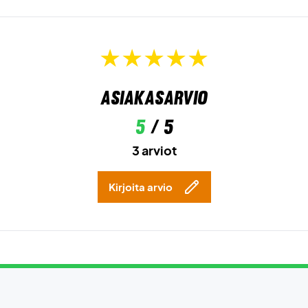
Asiakasarvio
5
/ 5
3 arviot
Kirjoita arvio