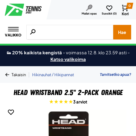
0
Kori
Mailat opas
Suosikit (
0
)
Hae tuotteita, merkkejä jne.
Hae
VALIKKO
👟 20% kaikista kengistä
-
voimassa 12.8. klo 23.59 asti
-
Katso valikoima
|
Tarvitsetko apua?
Takaisin
Hikinauhat / Hikipannat
Head Wristband 2.5" 2-Pack Orange
3 arviot