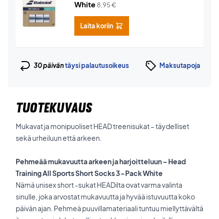
White
8,95
€
Laita koriin
30 päivän
täysi palautusoikeus
Maksutapoja
TUOTEKUVAUS
Mukavat ja monipuoliset HEAD treenisukat – täydelliset
sekä urheiluun että arkeen.
Pehmeää mukavuutta arkeen ja harjoitteluun – Head
Training All Sports Short Socks 3-Pack White
Nämä unisex short -sukat HEADilta ovat varma valinta
sinulle, joka arvostat mukavuutta ja hyvää istuvuutta koko
päivän ajan. Pehmeä puuvillamateriaali tuntuu miellyttävältä