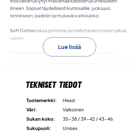
ihoa vasten ja lyhyt malli antaa klassisen ja urheilullisen
ilmeen. Sopivat täydellisesti kuntosalille, juoksuun,
tennikseen, padeliin tai mukaviksi arkisukiksi.
Soft Cotton
takaa pehmeän ja miellyttävän tunteen jalkaa
vasten.
Lue lisää
Cushioned Sole
lisää mukavuutta jalkapohjaan sekä
harjoittelussa että arjessa.
Real Heel
varmistaa luonnollisen istuvuuden, jotta sukka
Tekniset tiedot
pysyy hyvin ja tukevasti paikallaan.
Täydennä laatikkosi mukavuudella – osta Head Training
Tuotemerkki:
Head
All Sports Short Socks 3-Pack White jo tänään
Väri:
Valkoinen
Väri:
White.
Sukan koko:
35-38 / 39-42 / 43-46
Materiaali:
78% puuvilla, 16% polyesteri, 4% polyamidi, 2%
elastaani.
Sukupuoli:
Unisex