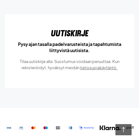
Uutiskirje
Pysy ajan tasalla padelvarusteista ja tapahtumista
liittyvistä uutisista.
Tilaa uutiskirje alla. Suostumus voidaan peruuttaa. Kun
rekisteröidyt, hyväksyt meidän
tietosuojakäytäntö.