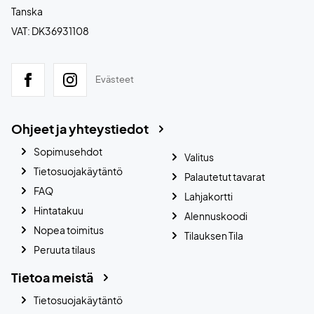
Tanska
VAT: DK36931108
Evästeet
Ohjeet ja yhteystiedot
Sopimusehdot
Valitus
Tietosuojakäytäntö
Palautetut tavarat
FAQ
Lahjakortti
Hintatakuu
Alennuskoodi
Nopea toimitus
Tilauksen Tila
Peruuta tilaus
Tietoa meistä
Tietosuojakäytäntö