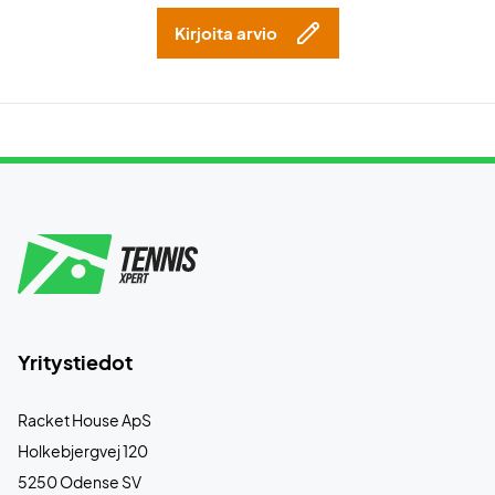
Kirjoita arvio
Yritystiedot
Racket House ApS
Holkebjergvej 120
5250 Odense SV