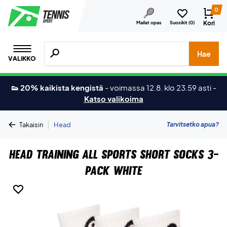
0
Kori
Mailat opas
Suosikit (
0
)
Hae tuotteita, merkkejä jne.
Hae
VALIKKO
👟 20% kaikista kengistä
-
voimassa 12.8. klo 23.59 asti
-
Katso valikoima
|
Tarvitsetko apua?
Takaisin
Head
Head Training All Sports Short Socks 3-
Pack White