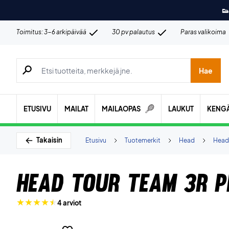
👟
Toimitus: 3-6 arkipäivää
30 pv palautus
Paras valikoima
Hae tuotteita, merkkejä jne.
Hae
ETUSIVU
MAILAT
MAILAOPAS
LAUKUT
KENG
Takaisin
Etusivu
Tuotemerkit
Head
Head
Head Tour Team 3R P
4 arviot