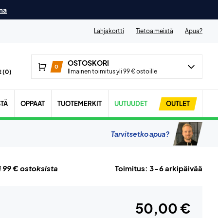
ma
Lahjakortti
Tietoa meistä
Apua?
OSTOSKORI
0
Ilmainen toimitus yli 99 € ostoille
 (
0
)
STÄ
OPPAAT
TUOTEMERKIT
UUTUUDET
OUTLET
Tarvitsetko apua?
i 99 € ostoksista
Toimitus: 3-6 arkipäivää
50,00 €