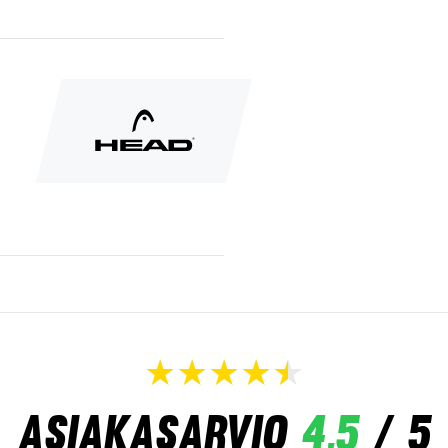
Asiakasarvio
4,5
/ 5