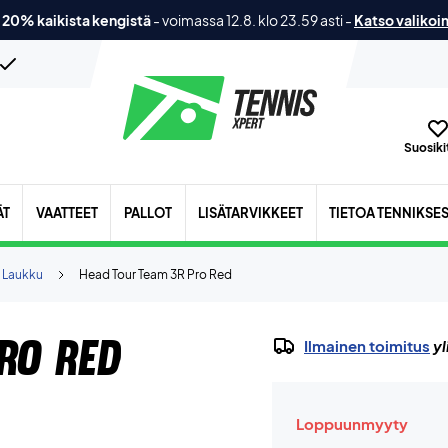
 20% kaikista kengistä
-
voimassa 12.8. klo 23.59 asti
-
Katso valikoi
Suosikit
ÄT
VAATTEET
PALLOT
LISÄTARVIKKEET
TIETOA TENNIKSE
 Laukku
Head Tour Team 3R Pro Red
ro Red
Ilmainen toimitus
yl
Loppuunmyyty