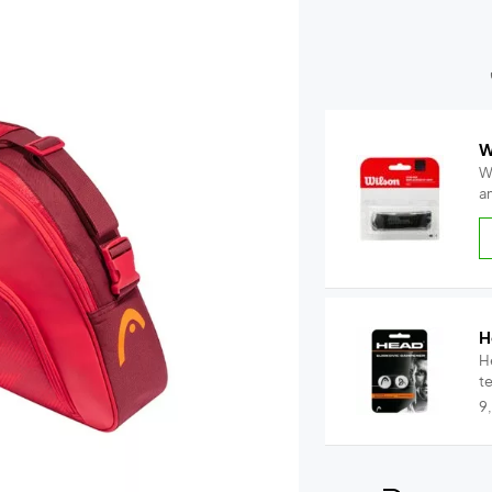
W
W
a
H
H
t
9