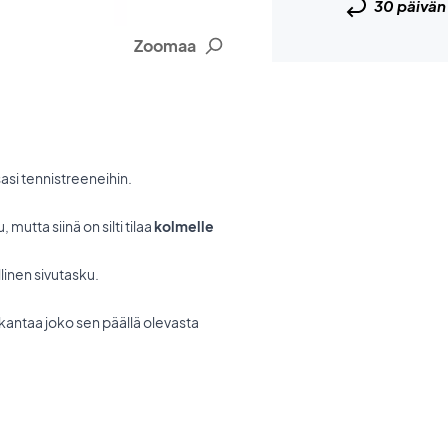
30 päivä
Zoomaa
asi tennistreeneihin.
mutta siinä on silti tilaa
kolmelle
linen sivutasku.
 kantaa joko sen päällä olevasta