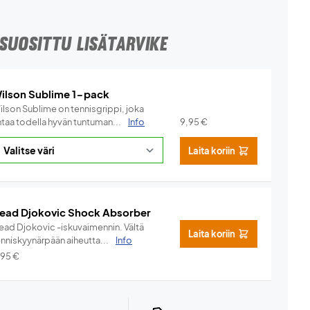
SUOSITTU LISÄTARVIKE
ilson Sublime 1-pack
ilson Sublime on tennisgrippi, joka
ntaa todella hyvän tuntuman...
Info
9,95
€
Laita koriin
ead Djokovic Shock Absorber
ead Djokovic -iskuvaimennin. Vältä
Laita koriin
enniskyynärpään aiheutta...
Info
,95
€