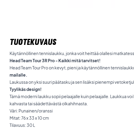
TUOTEKUVAUS
Käytännöllinen tennislaukku, jonka voit heittää olallesi matkatess
Head Team Tour 3R Pro - Kaikki mitä tarvitset!
Head Team Tour Pro on kevyt, pieni ja käytännöllinen tennislaukku, 
mailalle.
Laukussa on yksi suuri päätasku ja sen lisäksi pienempi vetoketjul
Tyylikäs design!
Tämä moderni laukku sopii pelaajalle kuin pelaajalle. Laukkua voi
kahvasta tai säädettävästä olkahihnasta.
Väri: Punainen/oranssi
Mitat: 76 x 33 x 10 cm
Tilavuus: 30 L