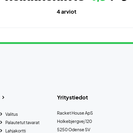
4 arviot
Yritystiedot
Racket House ApS
Valitus
Holkebjergvej 120
Palautetut tavarat
5250 Odense SV
Lahjakortti