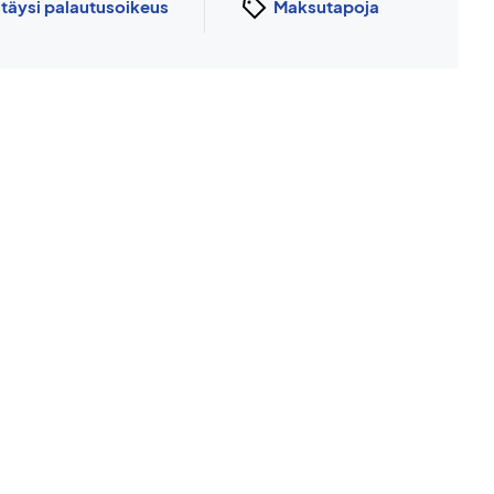
n
täysi palautusoikeus
Maksutapoja