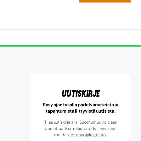
Uutiskirje
Pysy ajan tasalla padelvarusteista ja
tapahtumista liittyvistä uutisista.
Tilaa uutiskirje alla. Suostumus voidaan
peruuttaa. Kun rekisteröidyt, hyväksyt
meidän
tietosuojakäytäntö.