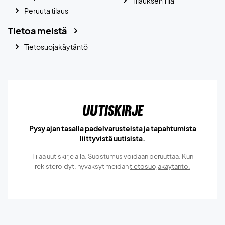
Tilauksen Tila
Peruuta tilaus
Tietoa meistä
Tietosuojakäytäntö
Uutiskirje
Pysy ajan tasalla padelvarusteista ja tapahtumista
liittyvistä uutisista.
Tilaa uutiskirje alla. Suostumus voidaan peruuttaa. Kun
rekisteröidyt, hyväksyt meidän
tietosuojakäytäntö.