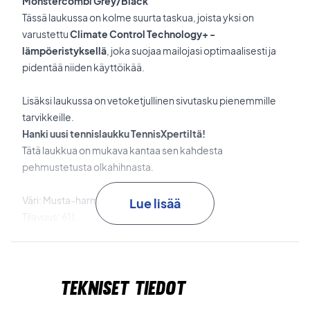
Monstercombi Grey/Black
Tässä laukussa on kolme suurta taskua, joista yksi on
varustettu
Climate Control Technology+ -
lämpöeristyksellä
, joka suojaa mailojasi optimaalisesti ja
pidentää niiden käyttöikää.
Lisäksi laukussa on vetoketjullinen sivutasku pienemmille
tarvikkeille.
Hanki uusi tennislaukku TennisXpertiltä!
Tätä laukkua on mukava kantaa sen kahdesta
pehmustetusta olkahihnasta.
Väri: Musta-harmaa-oranssi
Lue lisää
Tilavuus: 61 L
Mitat: 84,5 x 31 x 44 cm
Materiaali: Polyesteri, PU ja TPE
Tekniset tiedot