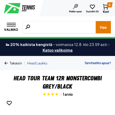
0
Kori
Mailat opas
Suosikit (
0
)
Hae tuotteita, merkkejä jne.
Hae
VALIKKO
👟 20% kaikista kengistä
-
voimassa 12.8. klo 23.59 asti
-
Katso valikoima
|
Tarvitsetko apua?
Takaisin
Head Laukku
Head Tour Team 12R Monstercombi
Grey/Black
1 arvio