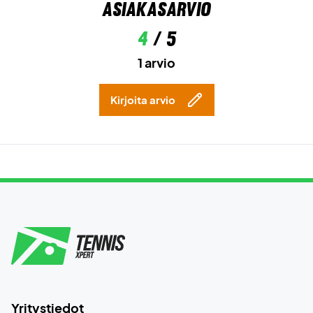
Asiakasarvio
4
/ 5
1 arvio
Kirjoita arvio
Yritystiedot