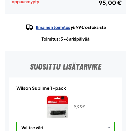
Loppuunmyyty
95,00 €
Ilmainen toimitus
yli 99 € ostoksista
Toimitus: 3-6 arkipäivää
SUOSITTU LISÄTARVIKE
Wilson Sublime 1-pack
9,95
€