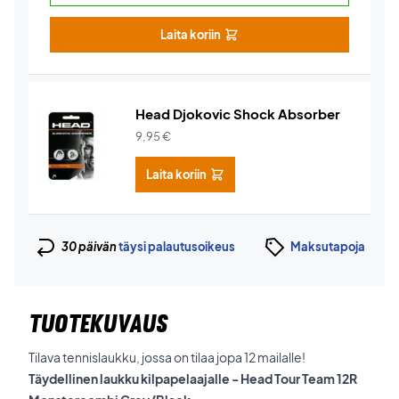
Laita koriin
Head Djokovic Shock Absorber
9,95
€
Laita koriin
30 päivän
täysi palautusoikeus
Maksutapoja
TUOTEKUVAUS
Tilava tennislaukku, jossa on tilaa jopa 12 mailalle!
Täydellinen laukku kilpapelaajalle - Head Tour Team 12R