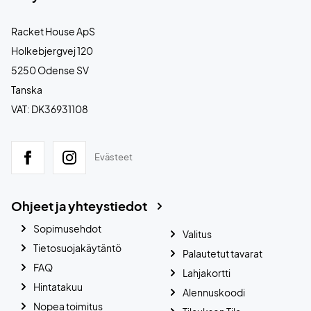
Racket House ApS
Holkebjergvej 120
5250 Odense SV
Tanska
VAT: DK36931108
Evästeet
Ohjeet ja yhteystiedot
Sopimusehdot
Valitus
Tietosuojakäytäntö
Palautetut tavarat
FAQ
Lahjakortti
Hintatakuu
Alennuskoodi
Nopea toimitus