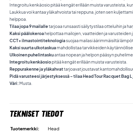
Integroitu kenkäosio pitää kengät erillään muista varusteista, ku
Laukkua voi kantaa yläkahvoista tai reppuna, joten sen kuljettami
helppoa.
Tilaa jopa 9 mailalle
tarjoaa runsaasti säilytystilaa otteluihin ja har
Kaksi päälokeroa
helpottaa mailojen, vaatteiden ja varusteiden j
CCT+ ilmastointiteknologia
suojaa mailasi äärimmäisiltä lämpöti
Kaksi suurta ulkotaskua
mahdollistaa tarvikkeiden käytännöllise
Ulkoinen puhelintasku
antaa nopean ja helpon pääsyn puhelime
Integroitu kenkäosio
pitää kengät erillään muista varusteista.
Reppurakenne ja yläkahvat
tarjoavat joustavat kantomahdollisu
Pidä varusteesi järjestyksessä – tilaa Head Tour Racquet Bag L 
Väri:
Musta.
Tekniset tiedot
Tuotemerkki:
Head