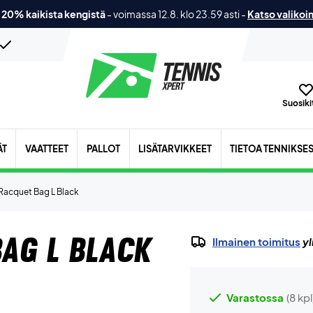
 20% kaikista kengistä
-
voimassa 12.8. klo 23.59 asti
-
Katso valikoi
Suosikit
ÄT
VAATTEET
PALLOT
LISÄTARVIKKEET
TIETOA TENNIKSE
Racquet Bag L Black
ag L Black
Ilmainen toimitus
yl
Varastossa
(8 kpl