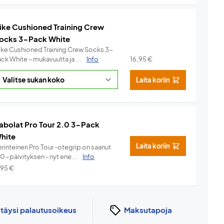
ike Cushioned Training Crew
ocks 3-Pack White
ike Cushioned Training Crew Socks 3-
ck White – mukavuutta ja ...
Info
16,95
€
Laita koriin
abolat Pro Tour 2.0 3-Pack
hite
Laita koriin
rinteinen Pro Tour -otegrip on saanut
.0-päivityksen - nyt ene...
Info
,95
€
n
täysi palautusoikeus
Maksutapoja