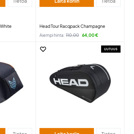
Tietoa
Laita koriin
Tietoa
 White
Head Tour Racqpack Champagne
Aiempi hinta:
110,00
64,00 €
UUTUUS
Tietoa
Laita koriin
Tietoa