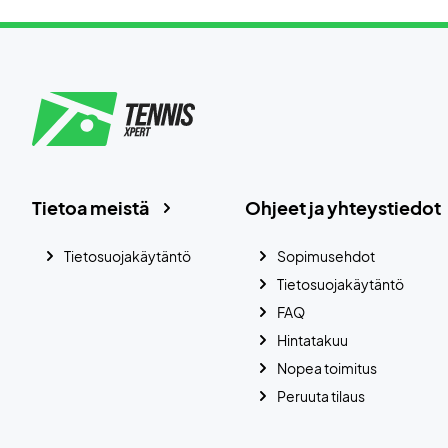
Tietoa meistä
Ohjeet ja yhteystiedot
Tietosuojakäytäntö
Sopimusehdot
Tietosuojakäytäntö
FAQ
Hintatakuu
Nopea toimitus
Peruuta tilaus