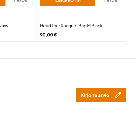
Navy
Head Tour Racquet Bag M Black
90,00 €
Kirjoita arvio