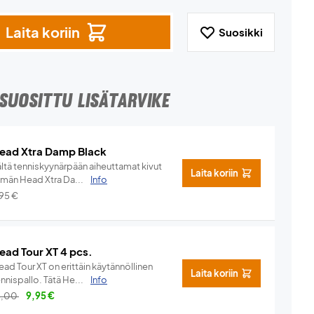
Laita koriin
Suosikki
SUOSITTU LISÄTARVIKE
ead Xtra Damp Black
ältä tenniskyynärpään aiheuttamat kivut
Laita koriin
ämän Head Xtra Da...
Info
,95
€
ead Tour XT 4 pcs.
ad Tour XT on erittäin käytännöllinen
Laita koriin
nnispallo. Tätä He...
Info
3,00
9,95
€