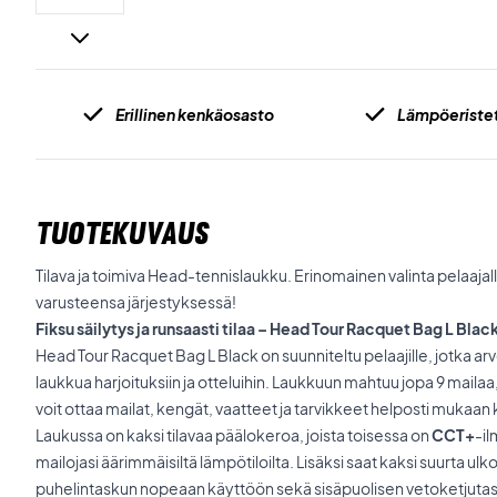
Erillinen kenkäosasto
Lämpöeriste
TUOTEKUVAUS
Tilava ja toimiva Head-tennislaukku. Erinomainen valinta pelaajall
varusteensa järjestyksessä!
Fiksu säilytys ja runsaasti tilaa – Head Tour Racquet Bag L Blac
Head Tour Racquet Bag L Black on suunniteltu pelaajille, jotka arvo
laukkua harjoituksiin ja otteluihin. Laukkuun mahtuu jopa 9 mailaa, 
voit ottaa mailat, kengät, vaatteet ja tarvikkeet helposti mukaan 
Laukussa on kaksi tilavaa päälokeroa, joista toisessa on
CCT+
-il
mailojasi äärimmäisiltä lämpötiloilta. Lisäksi saat kaksi suurta ulk
puhelintaskun nopeaan käyttöön sekä sisäpuolisen vetoketjutasku