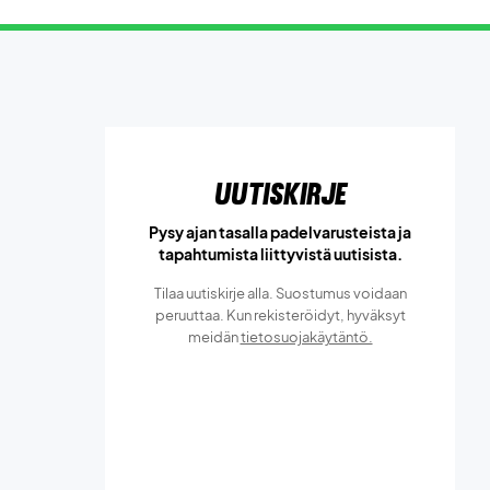
Uutiskirje
Pysy ajan tasalla padelvarusteista ja
tapahtumista liittyvistä uutisista.
Tilaa uutiskirje alla. Suostumus voidaan
peruuttaa. Kun rekisteröidyt, hyväksyt
meidän
tietosuojakäytäntö.