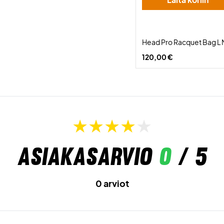
Head Pro Racquet Bag L 
120,00 €
Asiakasarvio
0
/ 5
0 arviot