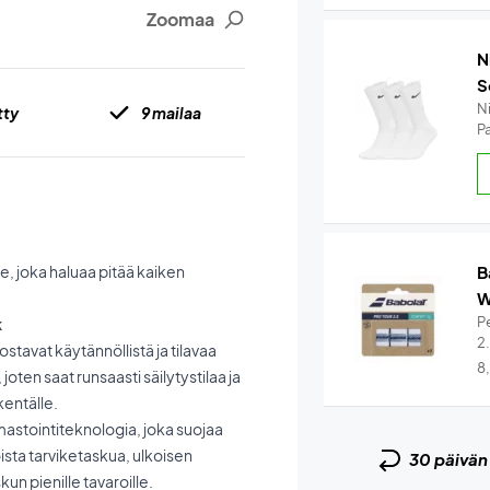
Zoomaa
N
S
N
tty
9 mailaa
Pa
e, joka haluaa pitää kaiken
B
W
Pe
k
2
stavat käytännöllistä ja tilavaa
8
joten saat runsaasti säilytystilaa ja
kentälle.
mastointiteknologia, joka suojaa
oista tarviketaskua, ulkoisen
30 päivä
n pienille tavaroille.