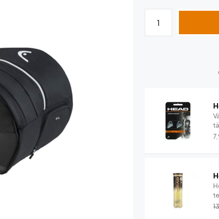
H
V
t
7
H
He
te
1