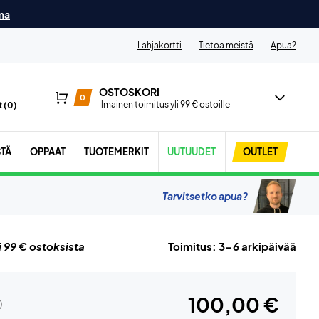
ma
Lahjakortti
Tietoa meistä
Apua?
OSTOSKORI
0
Ilmainen toimitus yli 99 € ostoille
 (
0
)
STÄ
OPPAAT
TUOTEMERKIT
UUTUUDET
OUTLET
Tarvitsetko apua?
i 99 € ostoksista
Toimitus: 3-6 arkipäivää
100,00 €
)