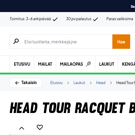
👟
Toimitus: 3-6 arkipäivää
30 pv palautus
Paras valikoima
Hae tuotteita, merkkejä jne.
Hae
ETUSIVU
MAILAT
MAILAOPAS
LAUKUT
KENG
Takaisin
Etusivu
Laukut
Head
Head Tour 
Head Tour Racquet B