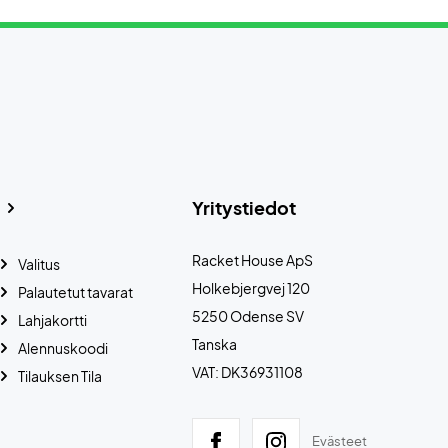
Yritystiedot
Racket House ApS
Valitus
Holkebjergvej 120
Palautetut tavarat
5250 Odense SV
Lahjakortti
Tanska
Alennuskoodi
VAT: DK36931108
Tilauksen Tila
Evästeet