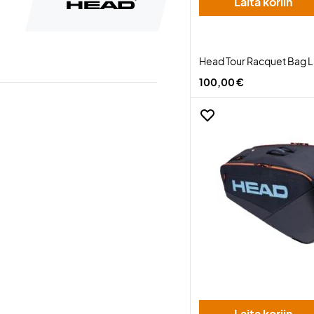
Laita koriin
Head Tour Racquet Bag L
100,00 €
Laita koriin