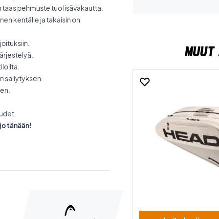
n taas pehmuste tuo lisävakautta.
nen kentälle ja takaisin on
joituksiin.
MUUT 
ärjestelyä.
loilta.
n säilytyksen.
en.
udet.
jo tänään!