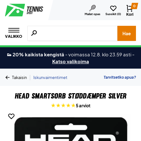
0
Kori
Mailat opas
Suosikit (
0
)
Hae tuotteita, merkkejä jne.
Hae
VALIKKO
👟 20% kaikista kengistä
-
voimassa 12.8. klo 23.59 asti
-
Katso valikoima
|
Tarvitsetko apua?
Takaisin
Iskunvaimentimet
Head Smartsorb Støddæmper Silver
5 arviot