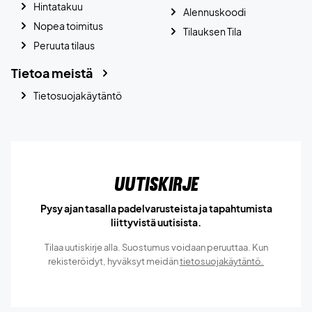
Hintatakuu
Alennuskoodi
Nopea toimitus
Tilauksen Tila
Peruuta tilaus
Tietoa meistä
Tietosuojakäytäntö
Uutiskirje
Pysy ajan tasalla padelvarusteista ja tapahtumista
liittyvistä uutisista.
Tilaa uutiskirje alla. Suostumus voidaan peruuttaa. Kun
rekisteröidyt, hyväksyt meidän
tietosuojakäytäntö.