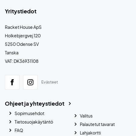
Yritystiedot
Racket House ApS
Holkebjergvej 120
5250 Odense SV
Tanska
VAT: DK36931108
Evästeet
Ohjeet ja yhteystiedot
Sopimusehdot
Valitus
Tietosuojakäytäntö
Palautetut tavarat
FAQ
Lahjakortti