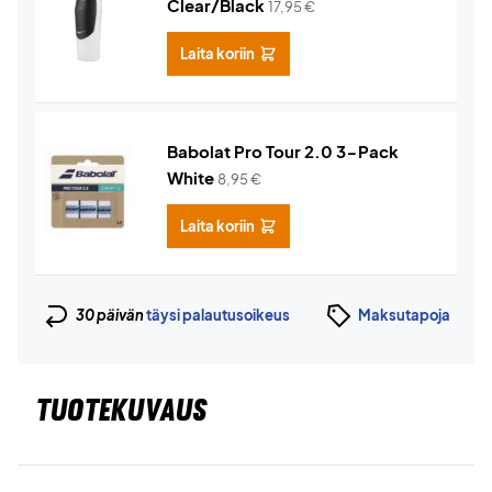
Clear/Black
17,95
€
Laita koriin
Babolat Pro Tour 2.0 3-Pack
White
8,95
€
Laita koriin
30 päivän
täysi palautusoikeus
Maksutapoja
TUOTEKUVAUS