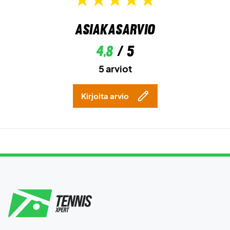
Asiakasarvio
4,8
/ 5
5 arviot
Kirjoita arvio