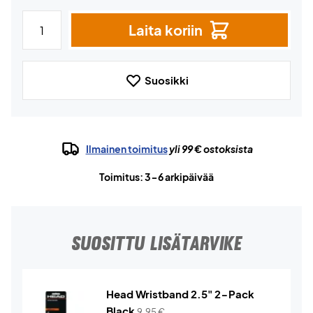
Laita koriin
Suosikki
Ilmainen toimitus
yli 99 € ostoksista
Toimitus: 3-6 arkipäivää
SUOSITTU LISÄTARVIKE
Head Wristband 2.5" 2-Pack
Black
9,95
€