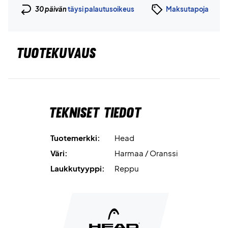
30 päivän
täysi palautusoikeus
Maksutapoja
TUOTEKUVAUS
Tekniset tiedot
Tuotemerkki:
Head
Väri:
Harmaa / Oranssi
Laukkutyyppi:
Reppu