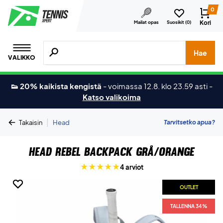
0
Kori
Mailat opas
Suosikit (
0
)
Hae tuotteita, merkkejä jne.
Hae
VALIKKO
👟 20% kaikista kengistä
-
voimassa 12.8. klo 23.59 asti
-
Katso valikoima
|
Tarvitsetko apua?
Takaisin
Head
Head Rebel Backpack Grå/Orange
4 arviot
OUTLET
OUTLET
TALLENNA 34%
TALLENNA 34%