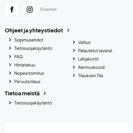
Evästeet
Ohjeet ja yhteystiedot
Sopimusehdot
Valitus
Tietosuojakäytäntö
Palautetut tavarat
FAQ
Lahjakortti
Hintatakuu
Alennuskoodi
Nopea toimitus
Tilauksen Tila
Peruuta tilaus
Tietoa meistä
Tietosuojakäytäntö