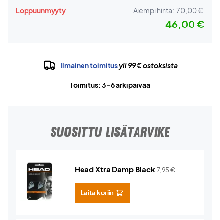
Loppuunmyyty
Aiempi hinta:
70,00 €
46,00 €
Ilmainen toimitus
yli 99 € ostoksista
Toimitus: 3-6 arkipäivää
SUOSITTU LISÄTARVIKE
Head Xtra Damp Black
7,95
€
Laita koriin