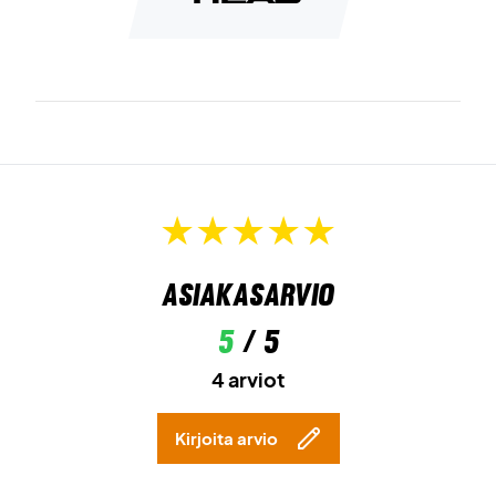
Asiakasarvio
5
/ 5
4 arviot
Kirjoita arvio