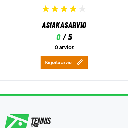
Asiakasarvio
0
/ 5
0 arviot
Kirjoita arvio