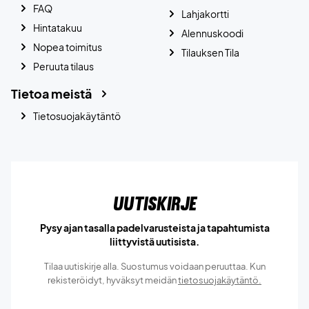
FAQ
Lahjakortti
Hintatakuu
Alennuskoodi
Nopea toimitus
Tilauksen Tila
Peruuta tilaus
Tietoa meistä
Tietosuojakäytäntö
Uutiskirje
Pysy ajan tasalla padelvarusteista ja tapahtumista
liittyvistä uutisista.
Tilaa uutiskirje alla. Suostumus voidaan peruuttaa. Kun
rekisteröidyt, hyväksyt meidän
tietosuojakäytäntö.