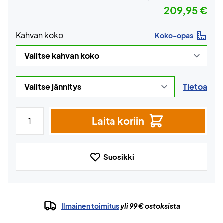
209,95 €
Kahvan koko
Koko-opas
Tietoa
Laita koriin
Suosikki
Ilmainen toimitus
yli 99 € ostoksista