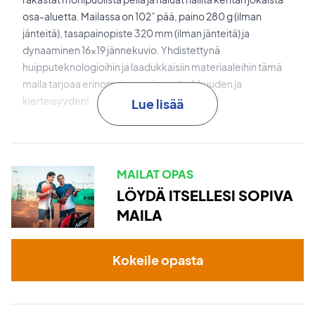
osa-aluetta. Mailassa on 102” pää, paino 280 g (ilman
jänteitä), tasapainopiste 320 mm (ilman jänteitä) ja
dynaaminen 16x19 jännekuvio. Yhdistettynä
huipputeknologioihin ja laadukkaisiin materiaaleihin tämä
maila tarjoaa erinomaisen voiman, tarkkuuden ja
kierteisyyden!
Lue lisää
Auxetic 2.0
on teknologia, joka parantaa tuntumaa,
vakautta ja antaa tarkkaa palautetta lyönneistä.
MAILAT OPAS
Graphene Inside
on teknologia, joka vahvistaa runkoa,
LÖYDÄ ITSELLESI SOPIVA
optimoi energiansiirtoa ja tarjoaa räjähtävämmän
MAILA
pallokosketuksen.
Sound Grommets
ovat bushingit, jotka parantavat
Kokeile opasta
jänteiden liikkuvuutta ja lisäävät voimaa samalla vähentäen
tärinää.