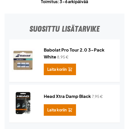
Toimitus: 3-6 arkipäivää
SUOSITTU LISÄTARVIKE
Babolat Pro Tour 2.0 3-Pack
White
8,95
€
Laita koriin
Head Xtra Damp Black
7,95
€
Laita koriin