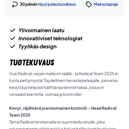
30 päivän
täysi palautusoikeus
Maksutapoja
Ylivoimainen laatu
Innovatiiviset teknologiat
Tyylikäs design
TUOTEKUVAUS
Uusi Radical-sarjan maila on täällä – ja Radical Team 2025 ei
tuota pettymystä! Täydellinen harrastepelaajalle, joka etsii
kevyttä ja helposti hallittavaa tennismailaa, jossa on
runsaasti kierrettä, voimaa ja kontrollia!
Kevyt, räjähtävä ja erinomainen kontrolli – Head Radical
Team 2025
Tämä Radical tennismaila on suunniteltu sinulle, joka
rakastat monipuolista peliä ja haluat hallita kentän jokaista