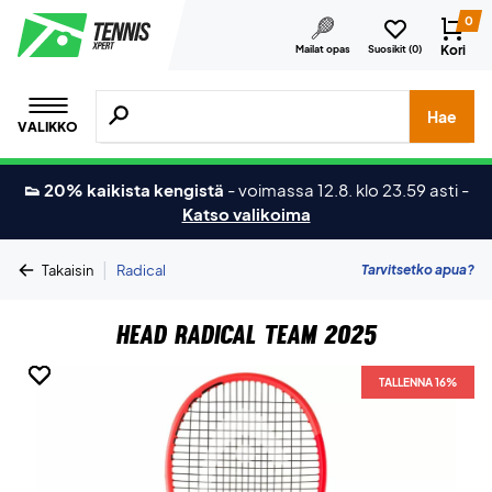
0
Kori
Mailat opas
Suosikit (
0
)
Hae tuotteita, merkkejä jne.
Hae
VALIKKO
👟 20% kaikista kengistä
-
voimassa 12.8. klo 23.59 asti
-
Katso valikoima
|
Tarvitsetko apua?
Takaisin
Radical
Head Radical Team 2025
TALLENNA 16%
TALLENNA 16%
TALLENNA 16%