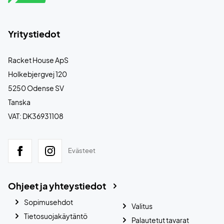
Yritystiedot
Racket House ApS
Holkebjergvej 120
5250 Odense SV
Tanska
VAT: DK36931108
Evästeet
Ohjeet ja yhteystiedot
Sopimusehdot
Valitus
Tietosuojakäytäntö
Palautetut tavarat