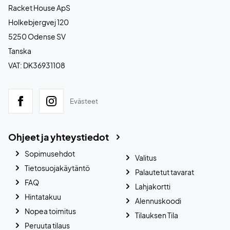
Racket House ApS
Holkebjergvej 120
5250 Odense SV
Tanska
VAT: DK36931108
Evästeet
Ohjeet ja yhteystiedot
Sopimusehdot
Valitus
Tietosuojakäytäntö
Palautetut tavarat
FAQ
Lahjakortti
Hintatakuu
Alennuskoodi
Nopea toimitus
Tilauksen Tila
Peruuta tilaus