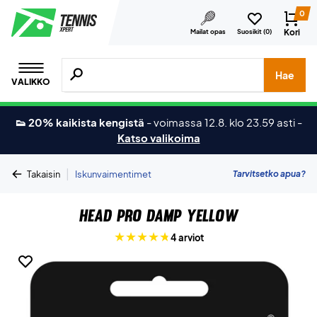
0
Kori
Mailat opas
Suosikit (
0
)
Hae tuotteita, merkkejä jne.
Hae
VALIKKO
👟 20% kaikista kengistä
-
voimassa 12.8. klo 23.59 asti
-
Katso valikoima
|
Tarvitsetko apua?
Takaisin
Iskunvaimentimet
Head Pro Damp Yellow
4 arviot