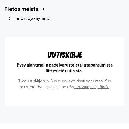
Tietoa meistä
Tietosuojakäytäntö
Uutiskirje
Pysy ajan tasalla padelvarusteista ja tapahtumista
liittyvistä uutisista.
Tilaa uutiskirje alla. Suostumus voidaan peruuttaa. Kun
rekisteröidyt, hyväksyt meidän
tietosuojakäytäntö.