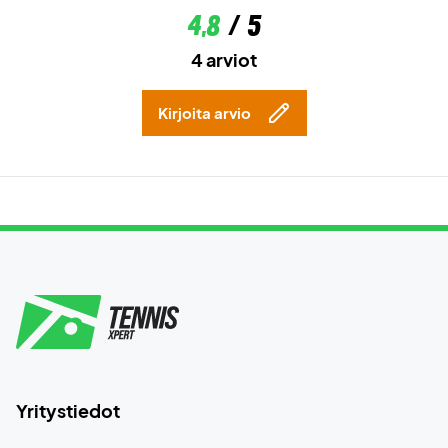
4,8
/ 5
4 arviot
Kirjoita arvio
Yritystiedot