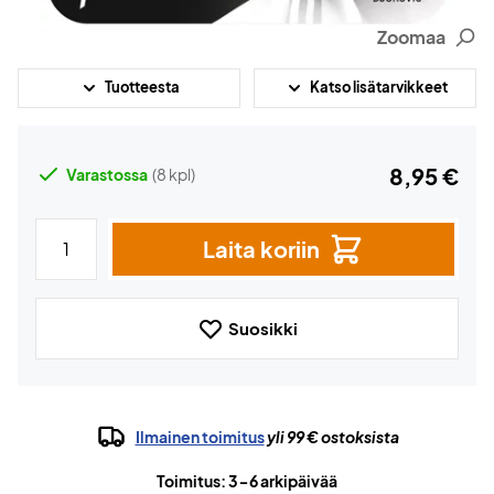
Zoomaa
Tuotteesta
Katso lisätarvikkeet
8,95 €
Varastossa
(8 kpl)
Laita koriin
Suosikki
Ilmainen toimitus
yli 99 € ostoksista
Toimitus: 3-6 arkipäivää