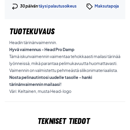
30 päivän
täysi palautusoikeus
Maksutapoja
TUOTEKUVAUS
Headin tärinänvaimennin.
Hyvä vaimennus - Head Pro Damp
Tämä iskunvaimennin vaimentaa tehokkaasti mailasi tärinää
lyönneissä, mikä parantaa pelimukavuutta huomattavasti.
Vaimennin on valmistettu pehmeästä silikonimateriaalista.
Nosta pelinautintosi uudelle tasolle - hanki
tärinänvaimennin mailaasi!
Väri: Keltainen, musta Head-logo
Tekniset tiedot