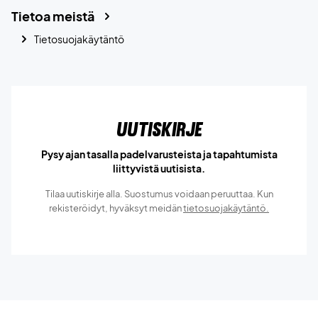
Tietoa meistä
Tietosuojakäytäntö
Uutiskirje
Pysy ajan tasalla padelvarusteista ja tapahtumista
liittyvistä uutisista.
Tilaa uutiskirje alla. Suostumus voidaan peruuttaa. Kun
rekisteröidyt, hyväksyt meidän
tietosuojakäytäntö.