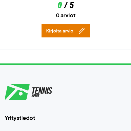
0
/ 5
0 arviot
Kirjoita arvio
Yritystiedot