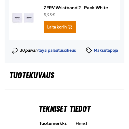
ZERV Wristband 2-Pack White
5,95
€
Laita koriin
30 päivän
täysi palautusoikeus
Maksutapoja
TUOTEKUVAUS
Tekniset tiedot
Tuotemerkki:
Head