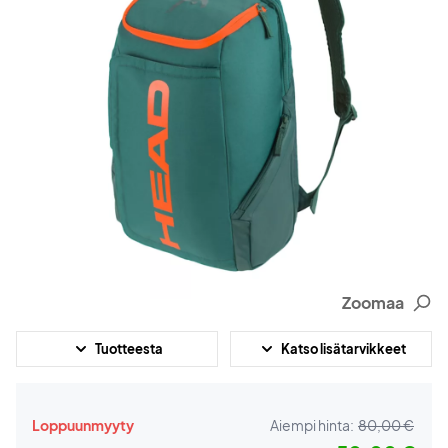
Zoomaa
Tuotteesta
Katso lisätarvikkeet
Loppuunmyyty
Aiempi hinta:
80,00 €