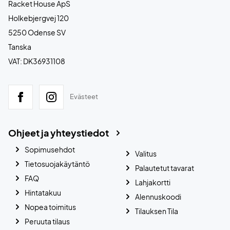
Racket House ApS
Holkebjergvej 120
5250 Odense SV
Tanska
VAT: DK36931108
Evästeet
Ohjeet ja yhteystiedot
Sopimusehdot
Valitus
Tietosuojakäytäntö
Palautetut tavarat
FAQ
Lahjakortti
Hintatakuu
Alennuskoodi
Nopea toimitus
Tilauksen Tila
Peruuta tilaus