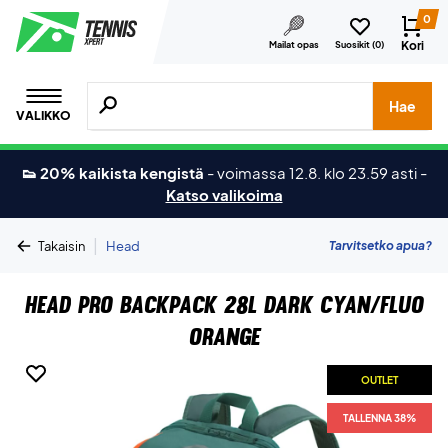
0
Kori
Mailat opas
Suosikit (
0
)
Hae tuotteita, merkkejä jne.
Hae
VALIKKO
👟 20% kaikista kengistä
-
voimassa 12.8. klo 23.59 asti
-
Katso valikoima
|
Tarvitsetko apua?
Takaisin
Head
Head Pro Backpack 28L Dark Cyan/Fluo
Orange
OUTLET
TALLENNA 38%