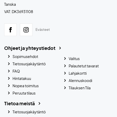
Tanska
VAT: DK36931108
Evästeet
Ohjeet ja yhteystiedot
Sopimusehdot
Valitus
Tietosuojakäytäntö
Palautetut tavarat
FAQ
Lahjakortti
Hintatakuu
Alennuskoodi
Nopea toimitus
Tilauksen Tila
Peruuta tilaus
Tietoa meistä
Tietosuojakäytäntö