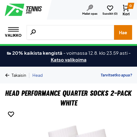
0
Kori
Mailat opas
Suosikit (
0
)
Hae tuotteita, merkkejä jne.
Hae
VALIKKO
👟 20% kaikista kengistä
-
voimassa 12.8. klo 23.59 asti
-
Katso valikoima
|
Tarvitsetko apua?
Takaisin
Head
Head Performance Quarter Socks 2-Pack
White