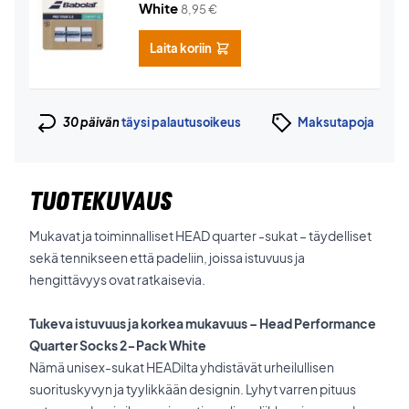
White
8,95
€
Laita koriin
30 päivän
täysi palautusoikeus
Maksutapoja
TUOTEKUVAUS
Mukavat ja toiminnalliset HEAD quarter -sukat – täydelliset
sekä tennikseen että padeliin, joissa istuvuus ja
hengittävyys ovat ratkaisevia.
Tukeva istuvuus ja korkea mukavuus – Head Performance
Quarter Socks 2-Pack White
Nämä unisex-sukat HEADilta yhdistävät urheilullisen
suorituskyvyn ja tyylikkään designin. Lyhyt varren pituus