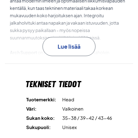
antaa modernin ilmeen ja optimaalisen liikkumisvapauden
kentällä, kun taas tekninen materiaali takaa korkean
mukavuuden koko harjoituksen ajan. Integroitu
jalkaholvituki antaa napakan ja vakaan istuvuuden, jotta
sukka pysyy paikallaan – myös nopeissa
suunnanmuutoksissa ja räjähtävissä liikkeissä.
Lue lisää
Arch Support
on elastinen tukivyöhyke jalkaholvin
ympärillä, joka parantaa istuvuutta ja lisää vakautta
liikkeessä.
Tekniset tiedot
Mesh-panelit
lisäävät ilmanvaihtoa ja auttavat pitämään
jalat viileinä intensiivisessä käytössä.
Tuotemerkki:
Head
Cushioned Zone
on vahvistettu alue jalkapohjassa, joka
Väri:
Valkoinen
lisää mukavuutta ja auttaa vaimentamaan kuormitusta
Sukan koko:
35-38 / 39-42 / 43-46
jokaisella askeleella.
Sukupuoli:
Unisex
Moisture Wicking
siirtää kosteuden pois iholta ja pitää jalat