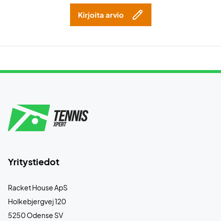
Kirjoita arvio
Yritystiedot
Racket House ApS
Holkebjergvej 120
5250 Odense SV