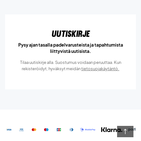
Uutiskirje
Pysy ajan tasalla padelvarusteista ja tapahtumista
liittyvistä uutisista.
Tilaa uutiskirje alla. Suostumus voidaan peruuttaa. Kun
rekisteröidyt, hyväksyt meidän
tietosuojakäytäntö.