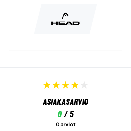
kuivina ja mukavina.
Päivitä mukavuutesi kentällä – osta Head Performance
Quarter Socks 2-Pack White jo tänään
Väri:
White.
Materiaali:
63% polyesteri, 24% puuvilla, 11% polyamidi,
2% elastaani.
Asiakasarvio
0
/ 5
0 arviot