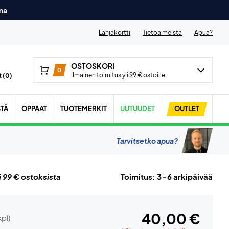
ma
Lahjakortti
Tietoa meistä
Apua?
OSTOSKORI
0
Ilmainen toimitus yli 99 € ostoille
 (
0
)
STÄ
OPPAAT
TUOTEMERKIT
UUTUUDET
OUTLET
Tarvitsetko apua?
i 99 € ostoksista
Toimitus: 3-6 arkipäivää
40,00 €
kpl)