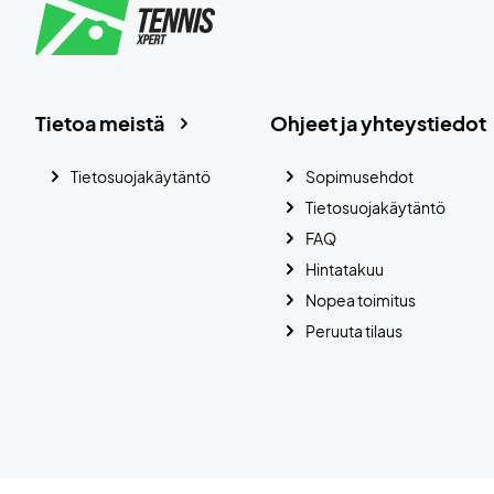
Tietoa meistä
Ohjeet ja yhteystiedot
Tietosuojakäytäntö
Sopimusehdot
Tietosuojakäytäntö
FAQ
Hintatakuu
Nopea toimitus
Peruuta tilaus