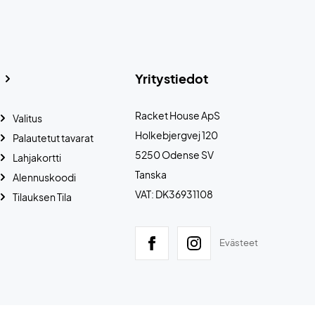
Yritystiedot
Racket House ApS
Valitus
Holkebjergvej 120
Palautetut tavarat
5250 Odense SV
Lahjakortti
Tanska
Alennuskoodi
VAT: DK36931108
Tilauksen Tila
Evästeet