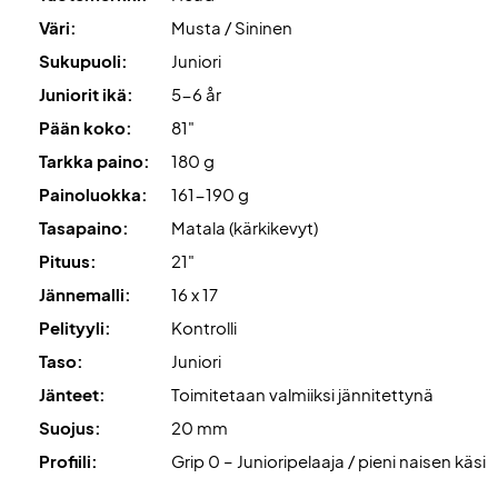
Väri:
Musta / Sininen
Sukupuoli:
Juniori
Juniorit ikä:
5-6 år
Pään koko:
81"
Tarkka paino:
180 g
Painoluokka:
161-190 g
Tasapaino:
Matala (kärkikevyt)
Pituus:
21"
Jännemalli:
16 x 17
Pelityyli:
Kontrolli
Taso:
Juniori
Jänteet:
Toimitetaan valmiiksi jännitettynä
Suojus:
20 mm
Profiili:
Grip 0 – Junioripelaaja / pieni naisen käsi