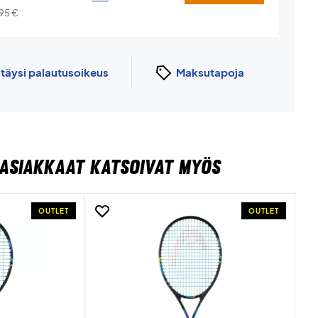
,95
€
n
täysi palautusoikeus
Maksutapoja
ASIAKKAAT KATSOIVAT MYÖS
OUTLET
OUTLET