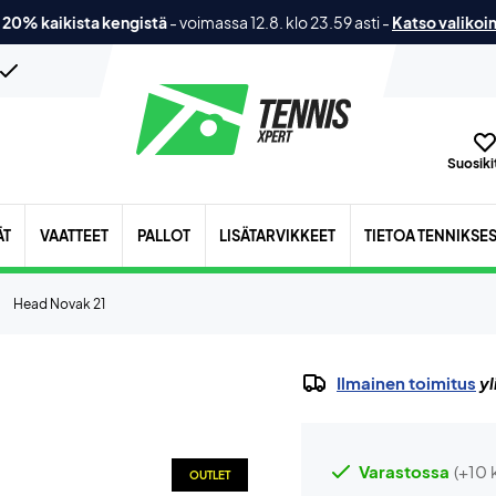
 20% kaikista kengistä
-
voimassa 12.8. klo 23.59 asti
-
Katso valikoi
Suosikit
ÄT
VAATTEET
PALLOT
LISÄTARVIKKEET
TIETOA TENNIKSE
Head Novak 21
Ilmainen toimitus
yl
Varastossa
(+10 
OUTLET