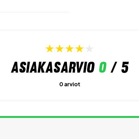
Asiakasarvio
0
/ 5
0 arviot