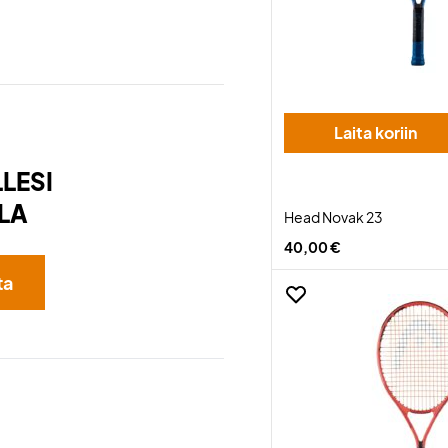
Laita koriin
LESI
LA
Head Novak 23
40,00 €
ta