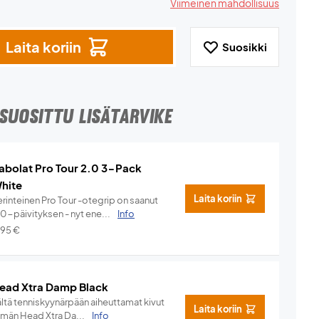
Viimeinen mahdollisuus
Laita koriin
Suosikki
SUOSITTU LISÄTARVIKE
abolat Pro Tour 2.0 3-Pack
hite
Laita koriin
rinteinen Pro Tour -otegrip on saanut
.0-päivityksen - nyt ene...
Info
,95
€
ead Xtra Damp Black
ältä tenniskyynärpään aiheuttamat kivut
Laita koriin
ämän Head Xtra Da...
Info