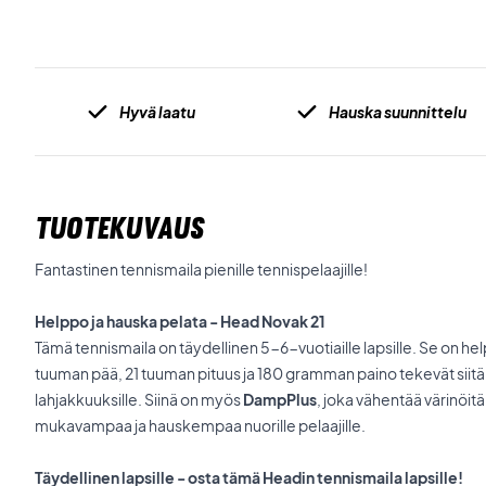
Hyvä laatu
Hauska suunnittelu
TUOTEKUVAUS
Fantastinen tennismaila pienille tennispelaajille!
Helppo ja hauska pelata - Head Novak 21
Tämä tennismaila on täydellinen 5-6-vuotiaille lapsille. Se on he
tuuman pää, 21 tuuman pituus ja 180 gramman paino tekevät siitä i
lahjakkuuksille. Siinä on myös
DampPlus
, joka vähentää värinöitä
mukavampaa ja hauskempaa nuorille pelaajille.
Täydellinen lapsille - osta tämä Headin tennismaila lapsille!