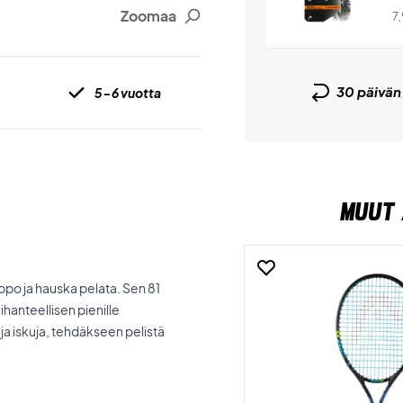
Zoomaa
7
30 päivä
5-6 vuotta
MUUT 
lppo ja hauska pelata. Sen 81
hanteellisen pienille
 ja iskuja, tehdäkseen pelistä