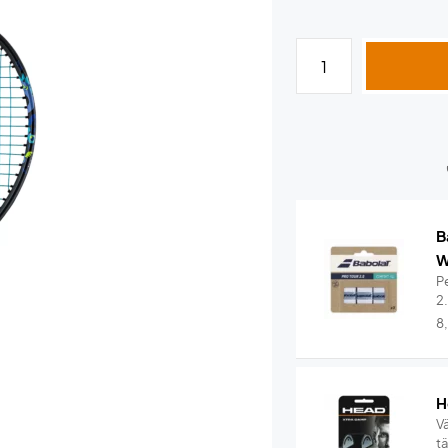
B
W
Pe
2
8
H
V
t