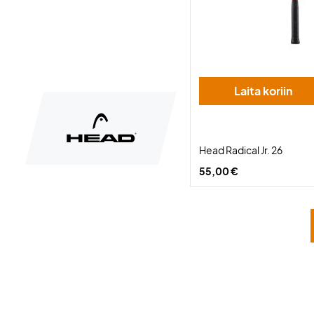
Laita koriin
Head Radical Jr. 26
55,00 €