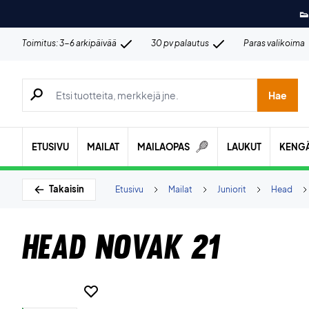
👟
Toimitus: 3-6 arkipäivää
30 pv palautus
Paras valikoima
Hae tuotteita, merkkejä jne.
Hae
ETUSIVU
MAILAT
MAILAOPAS
LAUKUT
KENG
Takaisin
Etusivu
Mailat
Juniorit
Head
Head Novak 21