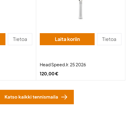
Tietoa
Laita koriin
Tietoa
Head Speed Jr. 25 2026
120,00 €
Katso kaikki tennismaila