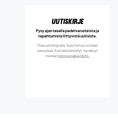
Uutiskirje
Pysy ajan tasalla padelvarusteista ja
tapahtumista liittyvistä uutisista.
Tilaa uutiskirje alla. Suostumus voidaan
peruuttaa. Kun rekisteröidyt, hyväksyt
meidän
tietosuojakäytäntö.