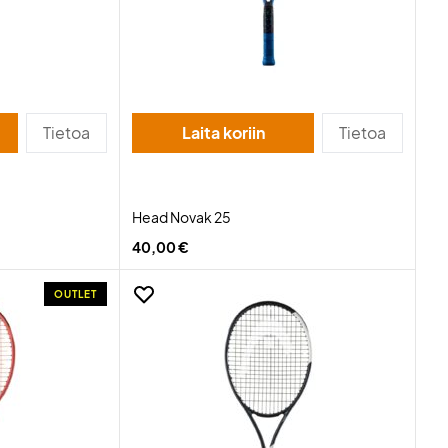
Tietoa
Laita koriin
Tietoa
Head Novak 25
40,00 €
OUTLET