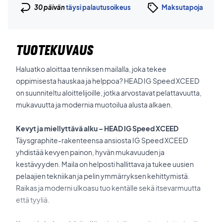
30 päivän
täysi palautusoikeus
Maksutapoja
TUOTEKUVAUS
Haluatko aloittaa tenniksen mailalla, joka tekee
oppimisesta hauskaa ja helppoa? HEAD IG Speed XCEED
on suunniteltu aloittelijoille, jotka arvostavat pelattavuutta,
mukavuutta ja modernia muotoilua alusta alkaen.
Kevyt ja miellyttävä alku – HEAD IG Speed XCEED
Täysgraphite-rakenteensa ansiosta IG Speed XCEED
yhdistää kevyen painon, hyvän mukavuuden ja
kestävyyden. Maila on helposti hallittava ja tukee uusien
pelaajien tekniikan ja pelin ymmärryksen kehittymistä.
Raikas ja moderni ulkoasu tuo kentälle sekä itsevarmuutta
että tyyliä.