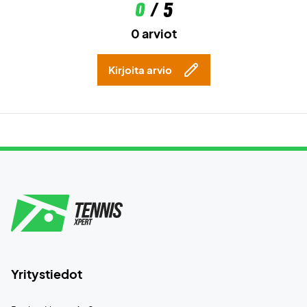
0
/ 5
0 arviot
Kirjoita arvio
Yritystiedot