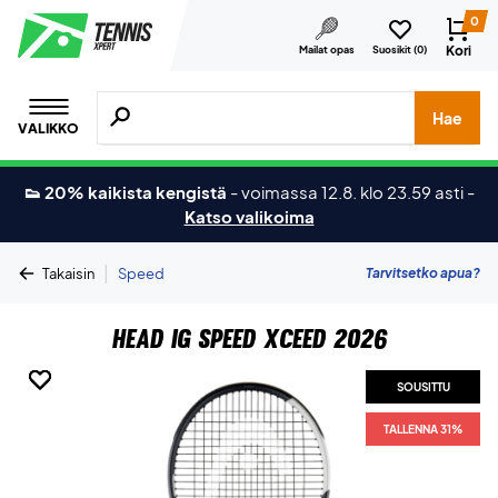
0
Kori
Mailat opas
Suosikit (
0
)
Hae tuotteita, merkkejä jne.
Hae
VALIKKO
👟 20% kaikista kengistä
-
voimassa 12.8. klo 23.59 asti
-
Katso valikoima
|
Tarvitsetko apua?
Takaisin
Speed
Head IG Speed XCEED 2026
SOUSITTU
SOUSITTU
SOUSITTU
SOUSITTU
TALLENNA 31%
TALLENNA 31%
TALLENNA 31%
TALLENNA 31%