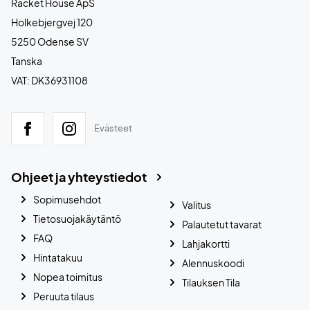
Racket House ApS
Holkebjergvej 120
5250 Odense SV
Tanska
VAT: DK36931108
Evästeet
Ohjeet ja yhteystiedot
Sopimusehdot
Valitus
Tietosuojakäytäntö
Palautetut tavarat
FAQ
Lahjakortti
Hintatakuu
Alennuskoodi
Nopea toimitus
Tilauksen Tila
Peruuta tilaus