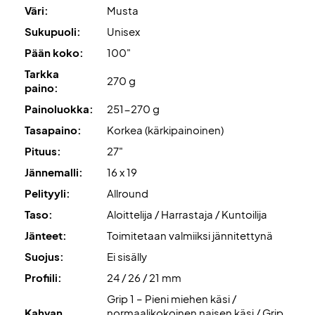
Toimitetaan ilman suojapussia!
Väri:
Musta
Sukupuoli:
Unisex
Pään koko:
100"
Tarkka
270 g
paino:
Painoluokka:
251-270 g
Tasapaino:
Korkea (kärkipainoinen)
Pituus:
27"
Jännemalli:
16 x 19
Pelityyli:
Allround
Taso:
Aloittelija / Harrastaja / Kuntoilija
Jänteet:
Toimitetaan valmiiksi jännitettynä
Suojus:
Ei sisälly
Profiili:
24 / 26 / 21 mm
Grip 1 – Pieni miehen käsi /
Kahvan
normaalikokoinen naisen käsi / Grip