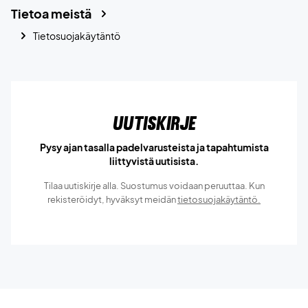
Tietoa meistä
Tietosuojakäytäntö
Uutiskirje
Pysy ajan tasalla padelvarusteista ja tapahtumista
liittyvistä uutisista.
Tilaa uutiskirje alla. Suostumus voidaan peruuttaa. Kun
rekisteröidyt, hyväksyt meidän
tietosuojakäytäntö.