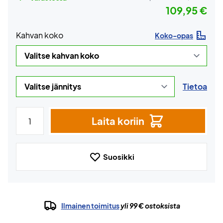
109,95 €
Kahvan koko
Koko-opas
Tietoa
Laita koriin
Suosikki
Ilmainen toimitus
yli 99 € ostoksista