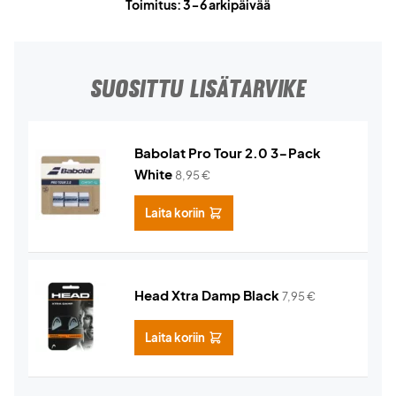
Toimitus: 3-6 arkipäivää
SUOSITTU LISÄTARVIKE
Babolat Pro Tour 2.0 3-Pack
White
8,95
€
Laita koriin
Head Xtra Damp Black
7,95
€
Laita koriin