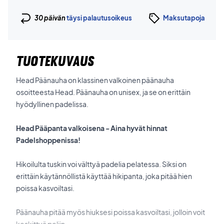
30 päivän
täysi palautusoikeus
Maksutapoja
TUOTEKUVAUS
Head Päänauha on klassinen valkoinen päänauha
osoitteesta Head. Päänauha on unisex, ja se on erittäin
hyödyllinen padelissa.
Head Pääpanta valkoisena - Aina hyvät hinnat
Padelshoppenissa!
Hikoilulta tuskin voi välttyä padelia pelatessa. Siksi on
erittäin käytännöllistä käyttää hikipanta, joka pitää hien
poissa kasvoiltasi.
Päänauha pitää myös hiuksesi poissa kasvoiltasi, jolloin voit