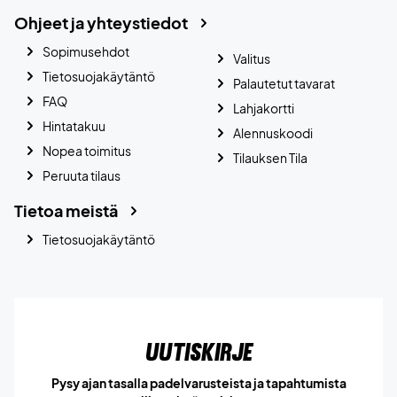
Ohjeet ja yhteystiedot
Sopimusehdot
Valitus
Tietosuojakäytäntö
Palautetut tavarat
FAQ
Lahjakortti
Hintatakuu
Alennuskoodi
Nopea toimitus
Tilauksen Tila
Peruuta tilaus
Tietoa meistä
Tietosuojakäytäntö
Uutiskirje
Pysy ajan tasalla padelvarusteista ja tapahtumista