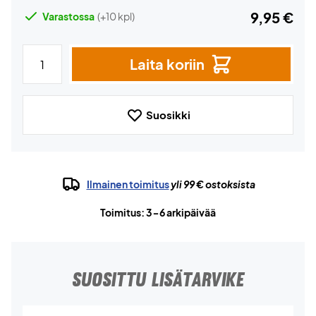
9,95 €
Varastossa
(+10 kpl)
Laita koriin
Suosikki
Ilmainen toimitus
yli 99 € ostoksista
Toimitus: 3-6 arkipäivää
SUOSITTU LISÄTARVIKE