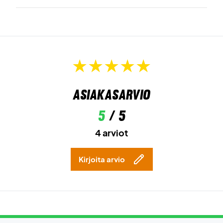
Asiakasarvio
5
/ 5
4 arviot
Kirjoita arvio