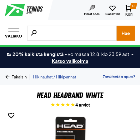
0
Kori
Mailat opas
Suosikit (
0
)
Hae tuotteita, merkkejä jne.
Hae
VALIKKO
👟 20% kaikista kengistä
-
voimassa 12.8. klo 23.59 asti
-
Katso valikoima
|
Tarvitsetko apua?
Takaisin
Hikinauhat / Hikipannat
Head Headband White
4 arviot