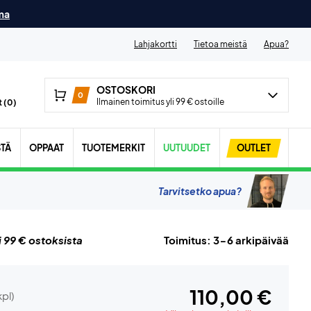
ma
Lahjakortti
Tietoa meistä
Apua?
OSTOSKORI
0
Ilmainen toimitus yli 99 € ostoille
 (
0
)
STÄ
OPPAAT
TUOTEMERKIT
UUTUUDET
OUTLET
Tarvitsetko apua?
i 99 € ostoksista
Toimitus: 3-6 arkipäivää
110,00 €
kpl)