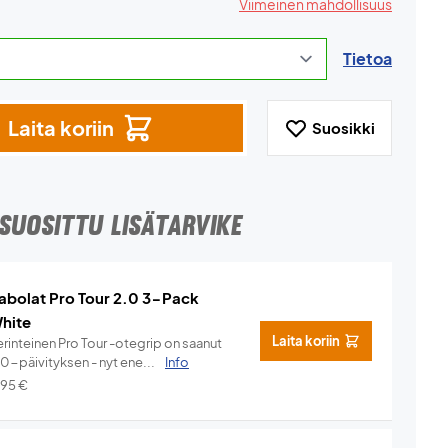
Viimeinen mahdollisuus
Tietoa
Laita koriin
Suosikki
SUOSITTU LISÄTARVIKE
abolat Pro Tour 2.0 3-Pack
hite
Laita koriin
rinteinen Pro Tour -otegrip on saanut
.0-päivityksen - nyt ene...
Info
,95
€