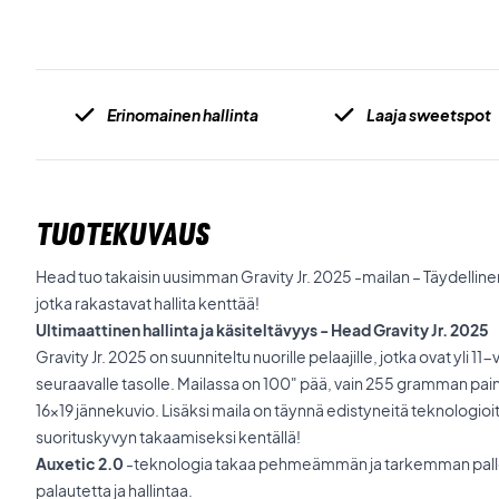
Erinomainen hallinta
Laaja sweetspot
TUOTEKUVAUS
Head tuo takaisin uusimman Gravity Jr. 2025 -mailan – Täydellinen
jotka rakastavat hallita kenttää!
Ultimaattinen hallinta ja käsiteltävyys - Head Gravity Jr. 2025
Gravity Jr. 2025 on suunniteltu nuorille pelaajille, jotka ovat yli 11
seuraavalle tasolle. Mailassa on 100" pää, vain 255 gramman paino 
16x19 jännekuvio. Lisäksi maila on täynnä edistyneitä teknologioi
suorituskyvyn takaamiseksi kentällä!
Auxetic 2.0
-teknologia takaa pehmeämmän ja tarkemman pall
palautetta ja hallintaa.