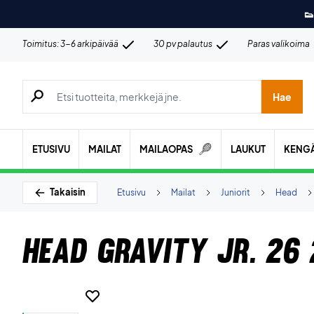
👟
Toimitus: 3-6 arkipäivää
30 pv palautus
Paras valikoima
Hae tuotteita, merkkejä jne.
Hae
ETUSIVU
MAILAT
MAILAOPAS
LAUKUT
KENG
Takaisin
Etusivu
Mailat
Juniorit
Head
Head Gravity Jr. 26