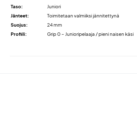
Taso:
Juniori
Jänteet:
Toimitetaan valmiiksi jännitettynä
Suojus:
24 mm
Profiili:
Grip 0 – Junioripelaaja / pieni naisen käsi