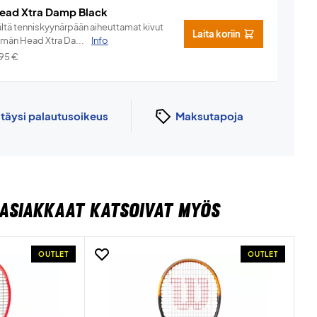
ead Xtra Damp Black
ältä tenniskyynärpään aiheuttamat kivut
Laita koriin
ämän Head Xtra Da...
Info
,95
€
n
täysi palautusoikeus
Maksutapoja
ASIAKKAAT KATSOIVAT MYÖS
OUTLET
OUTLET