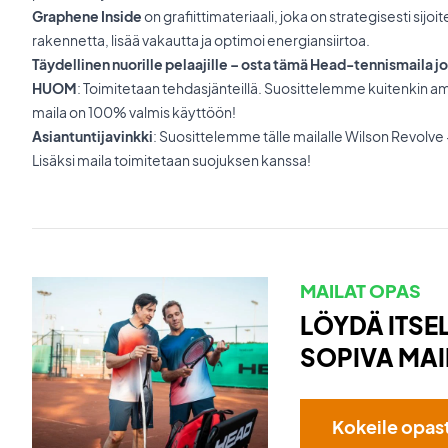
Graphene Inside
on grafiittimateriaali, joka on strategisesti sijo
rakennetta, lisää vakautta ja optimoi energiansiirtoa.
Täydellinen nuorille pelaajille – osta tämä Head-tennismaila j
HUOM
: Toimitetaan tehdasjänteillä. Suosittelemme kuitenkin a
maila on 100% valmis käyttöön!
Asiantuntijavinkki
: Suosittelemme tälle mailalle Wilson Revolve -
Lisäksi maila toimitetaan suojuksen kanssa!
MAILAT OPAS
LÖYDÄ ITSEL
SOPIVA MAI
Kokeile opas