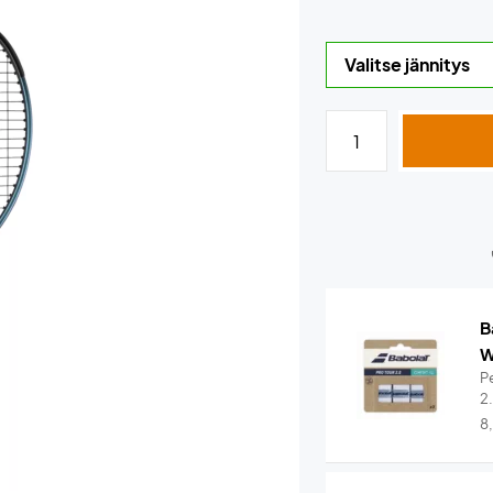
B
W
Pe
2
8