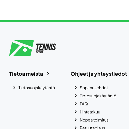
Tietoa meistä
Ohjeet ja yhteystiedot
Tietosuojakäytäntö
Sopimusehdot
Tietosuojakäytäntö
FAQ
Hintatakuu
Nopea toimitus
Peruuta tilaus