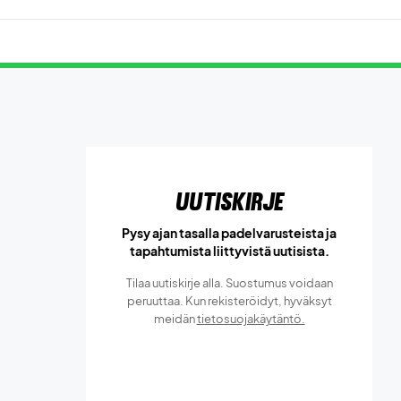
Uutiskirje
Pysy ajan tasalla padelvarusteista ja
tapahtumista liittyvistä uutisista.
Tilaa uutiskirje alla. Suostumus voidaan
peruuttaa. Kun rekisteröidyt, hyväksyt
meidän
tietosuojakäytäntö.