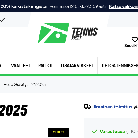
 20% kaikista kengistä
-
voimassa 12.8. klo 23.59 asti
-
Katso valikoi
Suosikit
ÄT
VAATTEET
PALLOT
LISÄTARVIKKEET
TIETOA TENNIKSE
Head Gravity Jr. 26 2025
 2025
Ilmainen toimitus
yl
Varastossa
(+10 
OUTLET