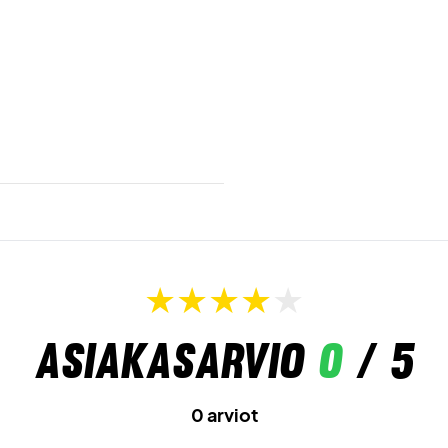
Asiakasarvio
0
/ 5
0 arviot