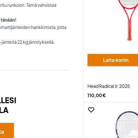
itettu runkoon. Tämä vahvistaa
o tänään!
mmattijänteiden hankkimista, jotta
jänteitä 22 kg jännityksellä.
Laita koriin
Head Radical Jr. 2025
110,00 €
LESI
LA
ta