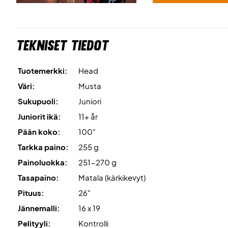
Tekniset tiedot
Tuotemerkki:
Head
Väri:
Musta
Sukupuoli:
Juniori
Juniorit ikä:
11+ år
Pään koko:
100"
Tarkka paino:
255 g
Painoluokka:
251-270 g
Tasapaino:
Matala (kärkikevyt)
Pituus:
26"
Jännemalli:
16 x 19
Pelityyli:
Kontrolli