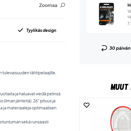
Zoomaa
H
V
t
7
Tyylikäs design
30 päivä
 tulevaisuuden tähtipelaajille,
MUUT 
-vuotiaita ja haluavat viedä pelinsä
(ilman jänteitä), 26" pituus ja
ta ja materiaaleja optimaalisen
otuntuman sekä runsaasti