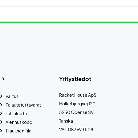
Yritystiedot
Racket House ApS
Valitus
Holkebjergvej 120
Palautetut tavarat
5250 Odense SV
Lahjakortti
Tanska
Alennuskoodi
VAT: DK36931108
Tilauksen Tila