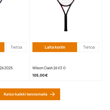
Tietoa
Laita koriin
Tietoa
 26 2025
Wilson Clash 26 V3.0
105,00 €
Katso kaikki tennismaila