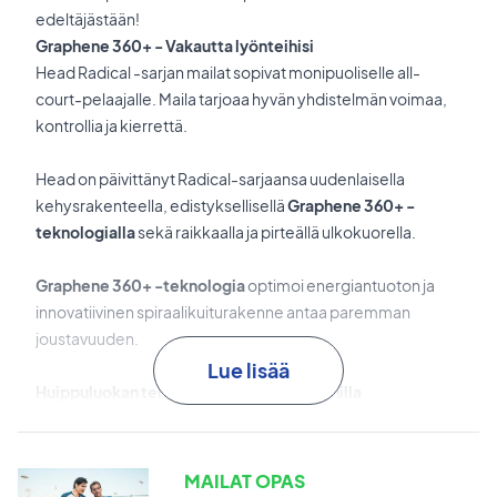
edeltäjästään!
Graphene 360+ - Vakautta lyönteihisi
Head Radical -sarjan mailat sopivat monipuoliselle all-
court-pelaajalle. Maila tarjoaa hyvän yhdistelmän voimaa,
kontrollia ja kierrettä.
Head on päivittänyt Radical-sarjaansa uudenlaisella
kehysrakenteella, edistyksellisellä
Graphene 360+ -
teknologialla
sekä raikkaalla ja pirteällä ulkokuorella.
Graphene
360+ -teknologia
optimoi energiantuoton ja
innovatiivinen spiraalikuiturakenne antaa paremman
joustavuuden.
Lue lisää
Huippuluokan tennismaila upealla designilla
MP-mailamalli sopii monipuoliselle kilpatason pelaajalle,
joka haluaa huippuluokan tennismailan hyvillä voima- ja
kontrolliominaisuuksilla. MP on astetta kevyempi Radical
MAILAT OPAS