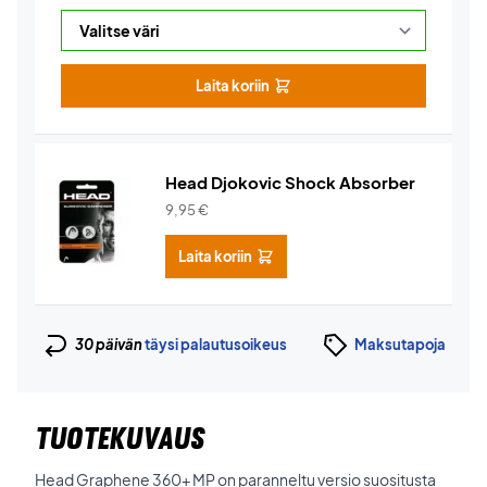
Laita koriin
Head Djokovic Shock Absorber
9,95
€
Laita koriin
30 päivän
täysi palautusoikeus
Maksutapoja
TUOTEKUVAUS
Head Graphene 360+ MP on paranneltu versio suositusta