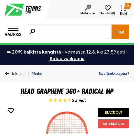
0
Kori
Mailat opas
Suosikit (
0
)
Hae tuotteita, merkkejä jne.
Hae
VALIKKO
👟 20% kaikista kengistä
-
voimassa 12.8. klo 23.59 asti
-
Katso valikoima
|
Tarvitsetko apua?
Takaisin
Mailat
Head Graphene 360+ Radical MP
2 arviot
BLACK OUT
BLACK OUT
BLACK OUT
BLACK OUT
BLACK OUT
TALLENNA 35%
TALLENNA 35%
TALLENNA 35%
TALLENNA 35%
TALLENNA 35%