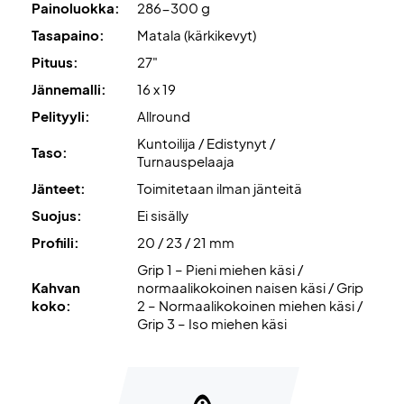
Painoluokka:
286-300 g
Väri: Oranssi ja harmaa
Tasapaino:
Matala (kärkikevyt)
Pituus:
27"
Jännemalli:
16 x 19
Pelityyli:
Allround
Kuntoilija / Edistynyt /
Taso:
Turnauspelaaja
Jänteet:
Toimitetaan ilman jänteitä
Suojus:
Ei sisälly
Profiili:
20 / 23 / 21 mm
Grip 1 – Pieni miehen käsi /
Kahvan
normaalikokoinen naisen käsi / Grip
koko:
2 – Normaalikokoinen miehen käsi /
Grip 3 – Iso miehen käsi