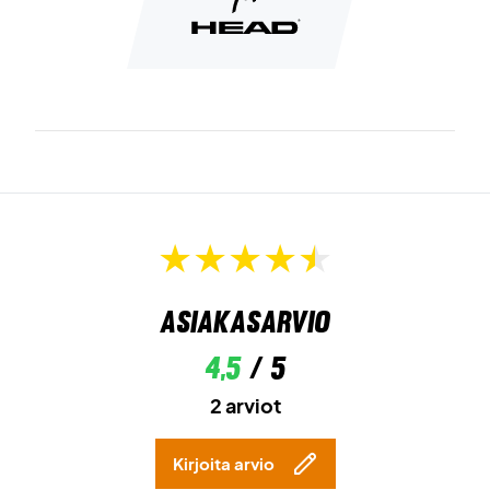
Asiakasarvio
4,5
/ 5
2 arviot
Kirjoita arvio