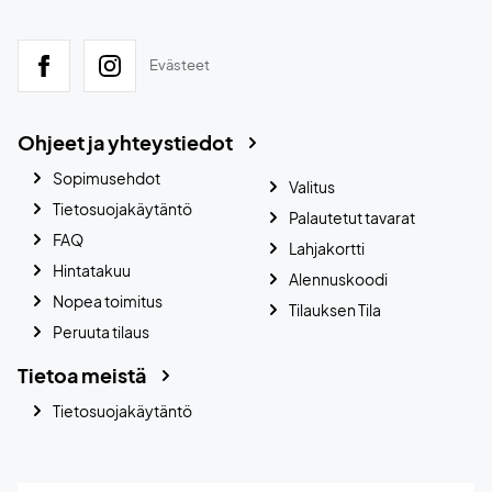
Evästeet
Ohjeet ja yhteystiedot
Sopimusehdot
Valitus
Tietosuojakäytäntö
Palautetut tavarat
FAQ
Lahjakortti
Hintatakuu
Alennuskoodi
Nopea toimitus
Tilauksen Tila
Peruuta tilaus
Tietoa meistä
Tietosuojakäytäntö