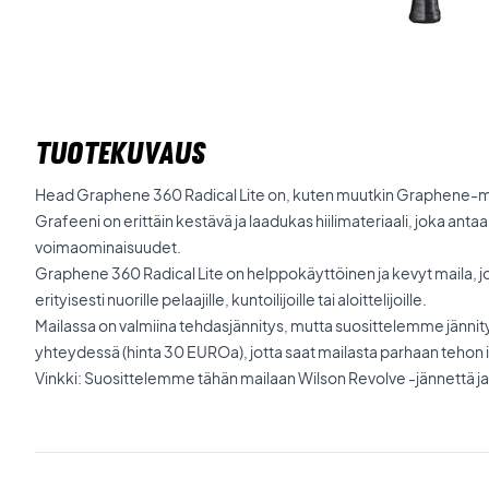
TUOTEKUVAUS
Head Graphene 360 Radical Lite on, kuten muutkin Graphene-mai
Grafeeni on erittäin kestävä ja laadukas hiilimateriaali, joka anta
voimaominaisuudet.
Graphene 360 Radical Lite on helppokäyttöinen ja kevyt maila, jos
erityisesti nuorille pelaajille, kuntoilijoille tai aloittelijoille.
Mailassa on valmiina tehdasjännitys, mutta suosittelemme jänni
yhteydessä (hinta 30 EUROa), jotta saat mailasta parhaan tehon ir
Vinkki: Suosittelemme tähän mailaan Wilson Revolve -jännettä ja