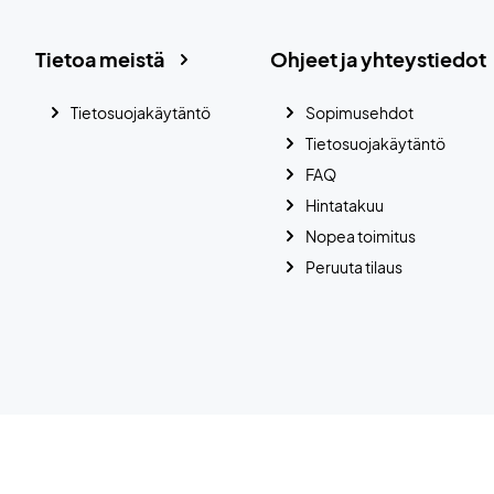
Tietoa meistä
Ohjeet ja yhteystiedot
Tietosuojakäytäntö
Sopimusehdot
Tietosuojakäytäntö
FAQ
Hintatakuu
Nopea toimitus
Peruuta tilaus