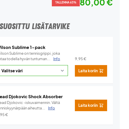
80,00 €
TALLENNA 63%
SUOSITTU LISÄTARVIKE
ilson Sublime 1-pack
ilson Sublime on tennisgrippi, joka
ntaa todella hyvän tuntuman...
Info
9,95
€
Laita koriin
ead Djokovic Shock Absorber
ead Djokovic -iskuvaimennin. Vältä
Laita koriin
enniskyynärpään aiheutta...
Info
,95
€