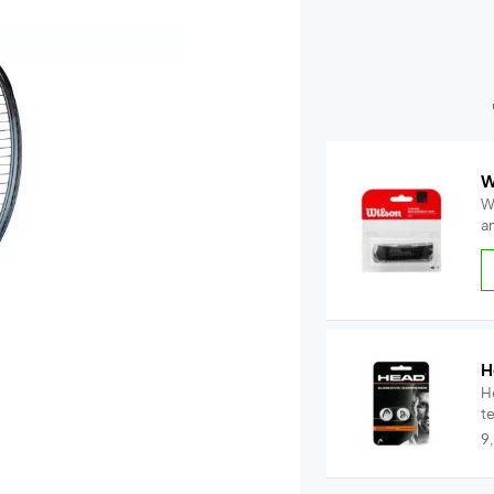
W
W
a
H
H
t
9