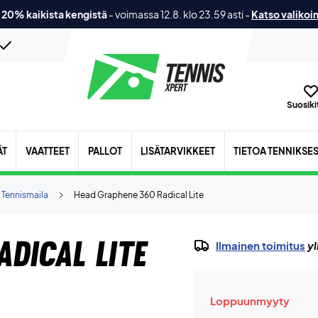
 20% kaikista kengistä
-
voimassa 12.8. klo 23.59 asti
-
Katso valikoi
Suosikit
ÄT
VAATTEET
PALLOT
LISÄTARVIKKEET
TIETOA TENNIKSE
Tennismaila
Head Graphene 360 Radical Lite
dical Lite
Ilmainen toimitus
yl
Loppuunmyyty