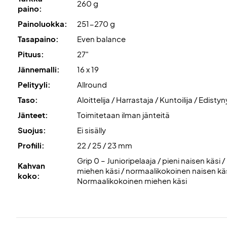
260 g
paino:
Painoluokka:
251-270 g
Tasapaino:
Even balance
Pituus:
27"
Jännemalli:
16 x 19
Pelityyli:
Allround
Taso:
Aloittelija / Harrastaja / Kuntoilija / Edistyn
Jänteet:
Toimitetaan ilman jänteitä
Suojus:
Ei sisälly
Profiili:
22 / 25 / 23 mm
Grip 0 – Junioripelaaja / pieni naisen käsi / 
Kahvan
miehen käsi / normaalikokoinen naisen käsi
koko:
Normaalikokoinen miehen käsi