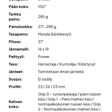
Pään koko:
100"
Tarkka
285 g
paino:
Painoluokka:
271-285 g
Tasapaino:
Matala (kärkikevyt)
Pituus:
27"
Jännemalli:
16 x 19
Pelityyli:
Power
Taso:
Harrastaja / Kuntoilija / Edistynyt
Jänteet:
Toimitetaan ilman jänteitä
Suojus:
Ei sisälly
Profiili:
23 / 26 / 23 mm
Grip 0 – Junioripelaaja / pieni naisen
käsi / Grip 1 – Pieni miehen käsi /
Kahvan
normaalikokoinen naisen käsi / Grip
koko:
2 – Normaalikokoinen miehen käsi /