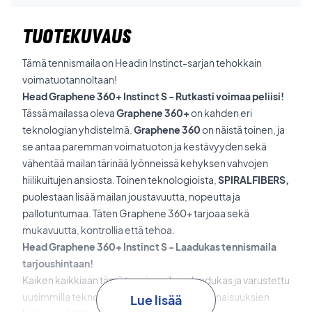
TUOTEKUVAUS
Tämä tennismaila on Headin Instinct-sarjan tehokkain
voimatuotannoltaan!
Head Graphene 360+ Instinct S - Rutkasti voimaa peliisi!
Tässä mailassa oleva
Graphene 360+
on kahden eri
teknologian yhdistelmä.
Graphene 360
on näistä toinen, ja
se antaa paremman voimatuoton ja kestävyyden sekä
vähentää mailan tärinää lyönneissä kehyksen vahvojen
hiilikuitujen ansiosta. Toinen teknologioista,
SPIRALFIBERS,
puolestaan lisää mailan joustavuutta, nopeutta ja
pallotuntumaa. Täten Graphene 360+ tarjoaa sekä
mukavuutta, kontrollia että tehoa.
Head Graphene 360+ Instinct S - Laadukas tennismaila
tarjoushintaan!
Kaiken kaikkiaan tämä tennismaila on laadukas ja varustettu
uusimmilla teknologioilla. Hyvien voimaominaisuuksien
Lue lisää