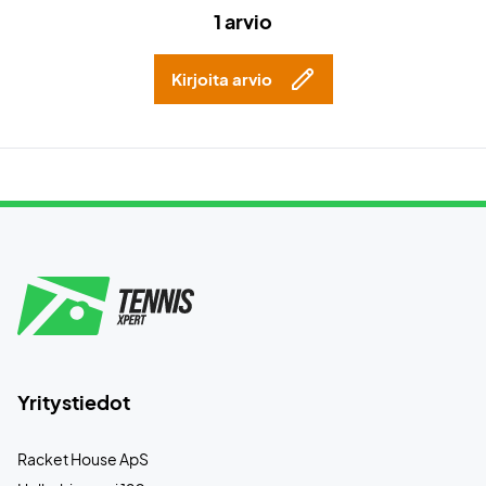
1 arvio
Kirjoita arvio
Yritystiedot
Racket House ApS