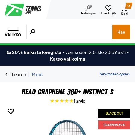
0
Kori
Mailat opas
Suosikit (
0
)
Hae tuotteita, merkkejä jne.
Hae
VALIKKO
👟 20% kaikista kengistä
-
voimassa 12.8. klo 23.59 asti
-
Katso valikoima
|
Tarvitsetko apua?
Takaisin
Mailat
Head Graphene 360+ Instinct S
1 arvio
BLACK OUT
BLACK OUT
BLACK OUT
TALLENNA 50%
TALLENNA 50%
TALLENNA 50%