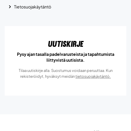
Tietosuojakäytäntö
Uutiskirje
Pysy ajan tasalla padelvarusteista ja tapahtumista
liittyvistä uutisista.
Tilaa uutiskirje alla. Suostumus voidaan peruuttaa. Kun
rekisteröidyt, hyväksyt meidän
tietosuojakäytäntö.