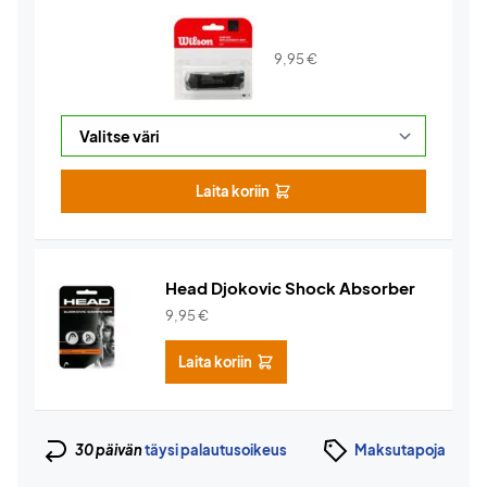
9,95
€
Laita koriin
Head Djokovic Shock Absorber
9,95
€
Laita koriin
30 päivän
täysi palautusoikeus
Maksutapoja