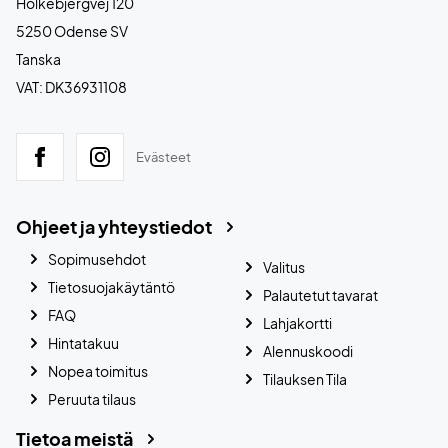
Holkebjergvej 120
5250 Odense SV
Tanska
VAT: DK36931108
Evästeet
Ohjeet ja yhteystiedot
Sopimusehdot
Valitus
Tietosuojakäytäntö
Palautetut tavarat
FAQ
Lahjakortti
Hintatakuu
Alennuskoodi
Nopea toimitus
Tilauksen Tila
Peruuta tilaus
Tietoa meistä