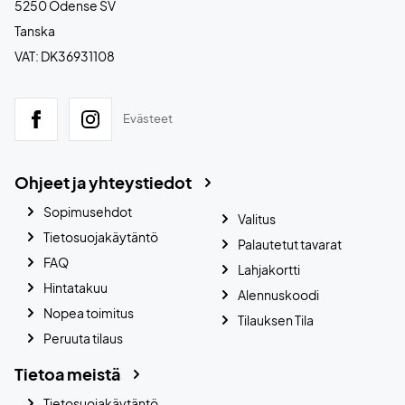
5250 Odense SV
Tanska
VAT: DK36931108
Evästeet
Ohjeet ja yhteystiedot
Sopimusehdot
Valitus
Tietosuojakäytäntö
Palautetut tavarat
FAQ
Lahjakortti
Hintatakuu
Alennuskoodi
Nopea toimitus
Tilauksen Tila
Peruuta tilaus
Tietoa meistä
Tietosuojakäytäntö