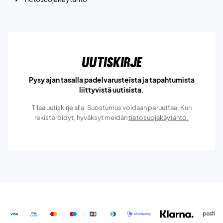
Uutiskirje
Pysy ajan tasalla padelvarusteista ja tapahtumista
liittyvistä uutisista.
Tilaa uutiskirje alla. Suostumus voidaan peruuttaa. Kun
rekisteröidyt, hyväksyt meidän
tietosuojakäytäntö.