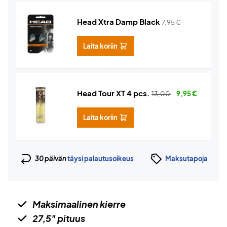
Head Xtra Damp Black
7,95
€
Laita koriin
Head Tour XT 4 pcs.
13,00
9,95
€
Laita koriin
30 päivän
täysi palautusoikeus
Maksutapoja
Maksimaalinen kierre
27,5" pituus