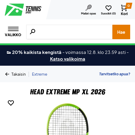
0
Kori
Mailat opas
Suosikit (
0
)
Hae tuotteita, merkkejä jne.
Hae
VALIKKO
👟 20% kaikista kengistä
-
voimassa 12.8. klo 23.59 asti
-
Katso valikoima
|
Tarvitsetko apua?
Takaisin
Extreme
Head Extreme MP XL 2026