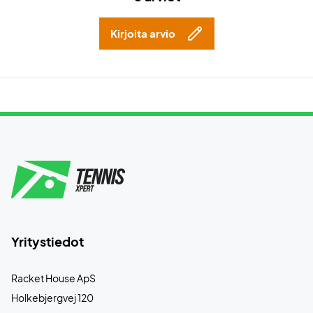
Kirjoita arvio
Yritystiedot
Racket House ApS
Holkebjergvej 120