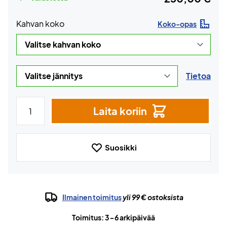
Kahvan koko
Koko-opas
Tietoa
Laita koriin
Suosikki
Ilmainen toimitus
yli 99 € ostoksista
Toimitus: 3-6 arkipäivää