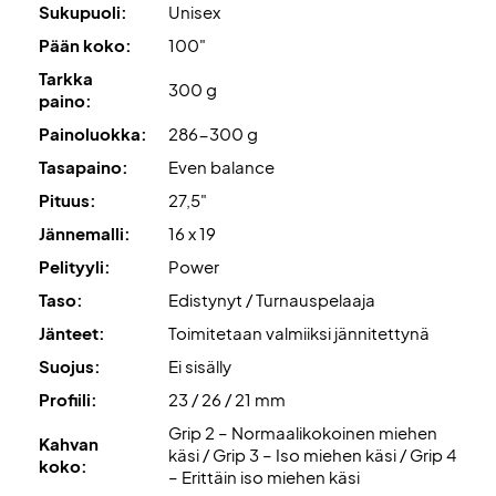
syötössä ja peruslyönneissä.
Sukupuoli:
Unisex
Pään koko:
100"
Hy-Bor
tuo lisää vakautta ja jämäkämmän
Tarkka
pallokosketuksen.
300 g
paino:
Painoluokka:
286-300 g
Auxetic 2.0
parantaa palautetta ja vahvistaa yhteyttä
palloon.
Tasapaino:
Even balance
Pituus:
27,5"
Spin Pattern
avoimella 16x19 jännityskuviolla lisää
Jännemalli:
16 x 19
spinniominaisuuksia.
Pelityyli:
Power
Spin Grommets
antavat enemmän jänneliikettä tehoa ja
Taso:
Edistynyt / Turnauspelaaja
spinniä varten.
Jänteet:
Toimitetaan valmiiksi jännitettynä
Suojus:
Ei sisälly
Spin Shaft
optimoi lateraalisen vakauden ja lisää
Profiili:
23 / 26 / 21 mm
spinniominaisuuksia.
Grip 2 – Normaalikokoinen miehen
Kahvan
Sound Grommets
kasvattavat jänneliikettä ja optimoivat
käsi / Grip 3 – Iso miehen käsi / Grip 4
koko:
– Erittäin iso miehen käsi
äänen ja värähtelyn pallokosketuksessa.