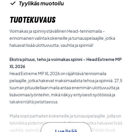
Tyylikäs muotoilu
TUOTEKUVAUS
Voimakas ja spinniystävällinen Head-tennismaila –
erinomainen valinta kokeneille ja turnauspelaajille, jotka
haluavat lisää ulottuvuutta, vauhtia ja spinniä!
Ekstra pituus, teho ja voimakas spinni – Head Extreme MP
XL 2026
Head Extreme MP XL 2026 on räjähtävä tennismaila
pelaajille, jotka hakevat maksimaalista tehoa ja spinniä. 27,5
tuuman pituudellaan maila antaa enemmän ulottuvuutta ja
lisävoimaa lyönteihin, mikä näkyy erityisesti syötöissä ja
takakentältä pelattaessa.
Maila sopii parhaiten kokeneille ja turnauspelaajille, joilla on
tekniikka pidemmän rungon hallintaan ja jotka haluavat lisää
vauhtia, spinniä ja läpilyöntivoimaa peliinsä. Erittäin hyvä
Lue lisää