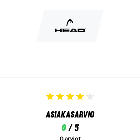
Saa lisää tehoa ja ulottuvuutta – tilaa Head Extreme MP
XL 2026 jo tänään!
HUOM
: TOIMITETAAN TEHTASJÄNNITYKSELLÄ.
Suosittelemme kuitenkin ammattimaista jännityspalvelua!
Asiantuntijavinkki
: Suosittelemme tähän mailaan
jännitystä Wilson Revolve -jänteillä ja 24 kg painolla.
Lisäksi toimitetaan ilman suojapussia!
Asiakasarvio
0
/ 5
0 arviot