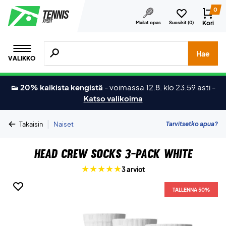
0
Kori
Mailat opas
Suosikit (
0
)
Hae tuotteita, merkkejä jne.
Hae
VALIKKO
👟 20% kaikista kengistä
-
voimassa 12.8. klo 23.59 asti
-
Katso valikoima
|
Tarvitsetko apua?
Takaisin
Naiset
Head Crew Socks 3-pack White
3 arviot
TALLENNA 50%