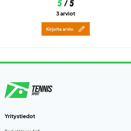
5
/ 5
3 arviot
Kirjoita arvio
Yritystiedot