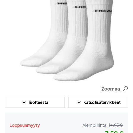
Zoomaa
Tuotteesta
Katso lisätarvikkeet
Loppuunmyyty
Aiempi hinta:
14,95 €