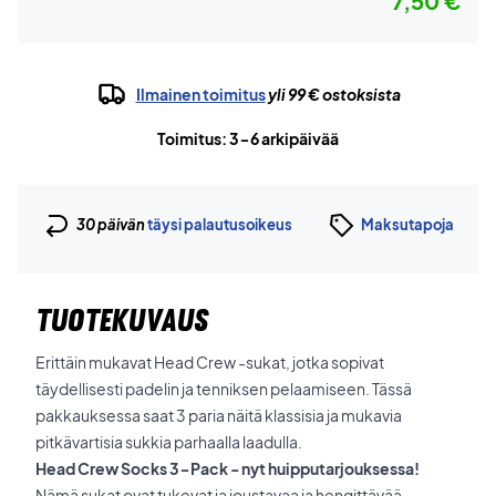
7,50 €
Ilmainen toimitus
yli 99 € ostoksista
Toimitus: 3-6 arkipäivää
30 päivän
täysi palautusoikeus
Maksutapoja
TUOTEKUVAUS
Erittäin mukavat Head Crew -sukat, jotka sopivat
täydellisesti padelin ja tenniksen pelaamiseen. Tässä
pakkauksessa saat 3 paria näitä klassisia ja mukavia
pitkävartisia sukkia parhaalla laadulla.
Head Crew Socks 3-Pack - nyt huipputarjouksessa!
Nämä sukat ovat tukevat ja joustavaa ja hengittävää