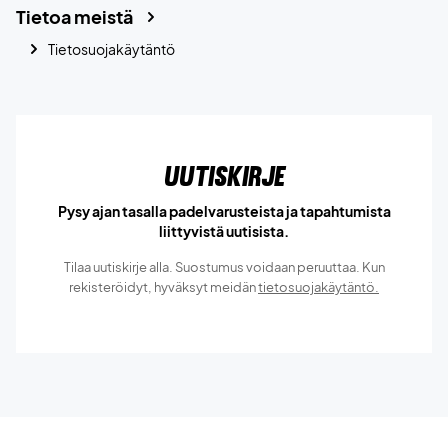
Tietoa meistä
Tietosuojakäytäntö
Uutiskirje
Pysy ajan tasalla padelvarusteista ja tapahtumista
liittyvistä uutisista.
Tilaa uutiskirje alla. Suostumus voidaan peruuttaa. Kun
rekisteröidyt, hyväksyt meidän
tietosuojakäytäntö.