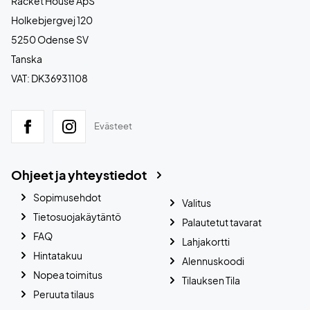
Racket House ApS
Holkebjergvej 120
5250 Odense SV
Tanska
VAT: DK36931108
Evästeet
Ohjeet ja yhteystiedot
Sopimusehdot
Valitus
Tietosuojakäytäntö
Palautetut tavarat
FAQ
Lahjakortti
Hintatakuu
Alennuskoodi
Nopea toimitus
Tilauksen Tila
Peruuta tilaus