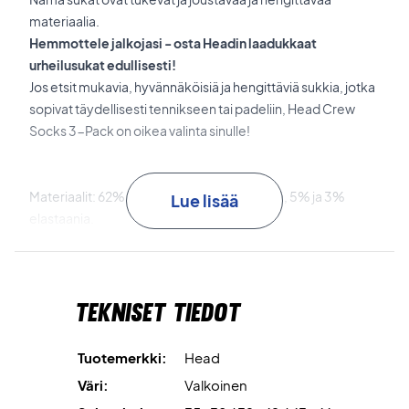
materiaalia.
Hemmottele jalkojasi - osta Headin laadukkaat
urheilusukat edullisesti!
Jos etsit mukavia, hyvännäköisiä ja hengittäviä sukkia, jotka
sopivat täydellisesti tennikseen tai padeliin, Head Crew
Socks 3-Pack on oikea valinta sinulle!
Materiaalit: 62% puuvillaa, 35% polyesteriä, 5% ja 3%
Lue lisää
elastaania.
Väri: Valkoinen
Tekniset tiedot
Tuotemerkki:
Head
Väri:
Valkoinen