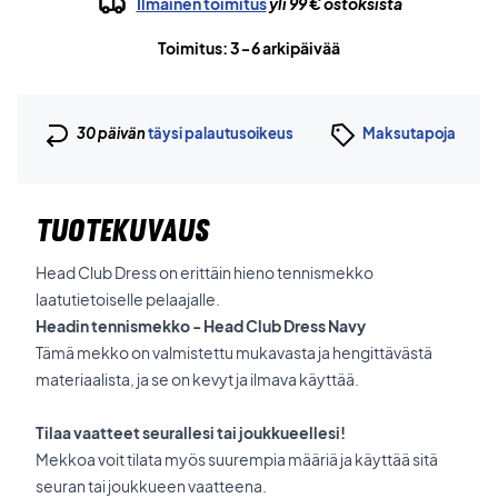
Ilmainen toimitus
yli 99 € ostoksista
Toimitus: 3-6 arkipäivää
30 päivän
täysi palautusoikeus
Maksutapoja
TUOTEKUVAUS
Head Club Dress on erittäin hieno tennismekko
laatutietoiselle pelaajalle.
Headin tennismekko - Head Club Dress Navy
Tämä mekko on valmistettu mukavasta ja hengittävästä
materiaalista, ja se on kevyt ja ilmava käyttää.
Tilaa vaatteet seurallesi tai joukkueellesi!
Mekkoa voit tilata myös suurempia määriä ja käyttää sitä
seuran tai joukkueen vaatteena.