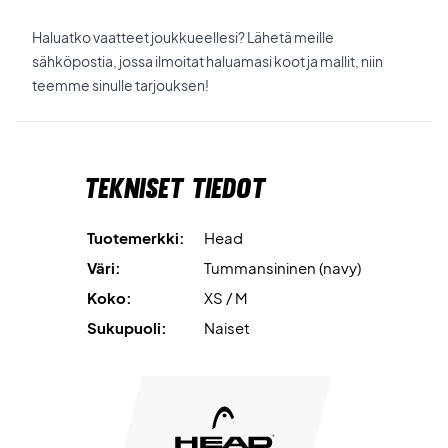
Haluatko vaatteet joukkueellesi? Lähetä meille
sähköpostia, jossa ilmoitat haluamasi koot ja mallit, niin
teemme sinulle tarjouksen!
Tekniset tiedot
Tuotemerkki:
Head
Väri:
Tummansininen (navy)
Koko:
XS / M
Sukupuoli:
Naiset