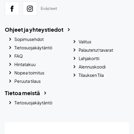
Evästeet
Ohjeet ja yhteystiedot
Sopimusehdot
Valitus
Tietosuojakäytäntö
Palautetut tavarat
FAQ
Lahjakortti
Hintatakuu
Alennuskoodi
Nopea toimitus
Tilauksen Tila
Peruuta tilaus
Tietoa meistä
Tietosuojakäytäntö