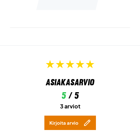
Asiakasarvio
5
/ 5
3 arviot
Kirjoita arvio