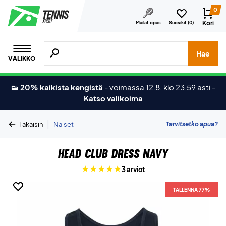
0
Kori
Mailat opas
Suosikit (
0
)
Hae tuotteita, merkkejä jne.
Hae
VALIKKO
👟 20% kaikista kengistä
-
voimassa 12.8. klo 23.59 asti
-
Katso valikoima
|
Tarvitsetko apua?
Takaisin
Naiset
Head Club Dress Navy
3 arviot
TALLENNA 77%
TALLENNA 77%