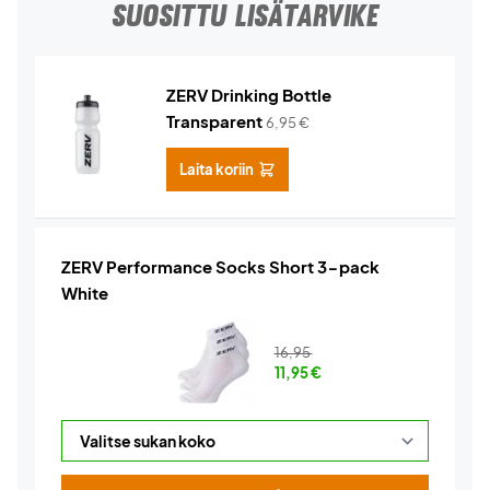
SUOSITTU LISÄTARVIKE
ZERV Drinking Bottle
Transparent
6,95
€
Laita koriin
ZERV Performance Socks Short 3-pack
White
16,95
11,95
€