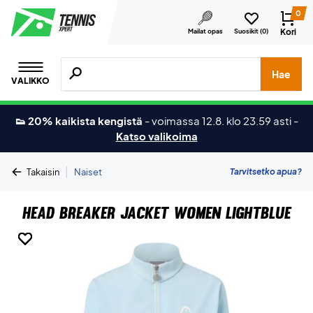
0
Kori
Mailat opas
Suosikit (
0
)
Hae tuotteita, merkkejä jne.
Hae
VALIKKO
👟 20% kaikista kengistä
-
voimassa 12.8. klo 23.59 asti
-
Katso valikoima
|
Tarvitsetko apua?
Takaisin
Naiset
Head Breaker Jacket Women Lightblue