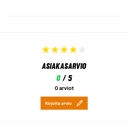
Asiakasarvio
0
/ 5
0 arviot
Kirjoita arvio