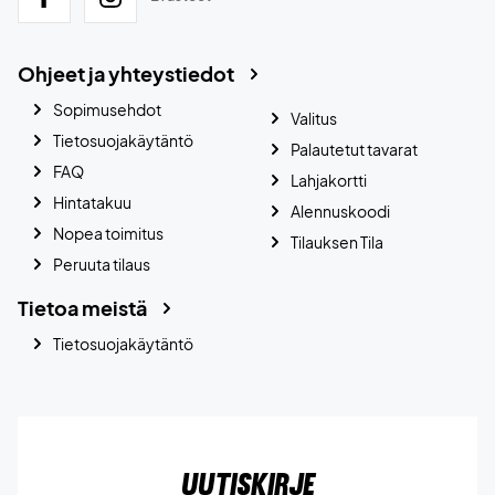
Ohjeet ja yhteystiedot
Sopimusehdot
Valitus
Tietosuojakäytäntö
Palautetut tavarat
FAQ
Lahjakortti
Hintatakuu
Alennuskoodi
Nopea toimitus
Tilauksen Tila
Peruuta tilaus
Tietoa meistä
Tietosuojakäytäntö
Uutiskirje