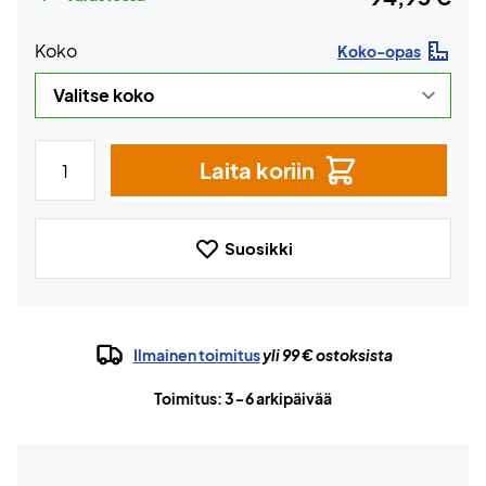
Koko
Koko-opas
Laita koriin
Suosikki
Ilmainen toimitus
yli 99 € ostoksista
Toimitus: 3-6 arkipäivää