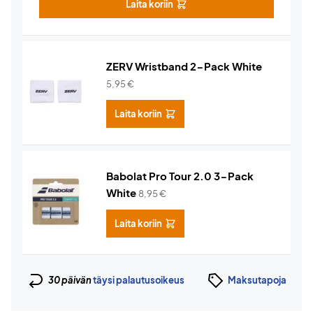
Laita koriin
ZERV Wristband 2-Pack White
5,95
€
Laita koriin
Babolat Pro Tour 2.0 3-Pack
White
8,95
€
Laita koriin
30 päivän
täysi palautusoikeus
Maksutapoja