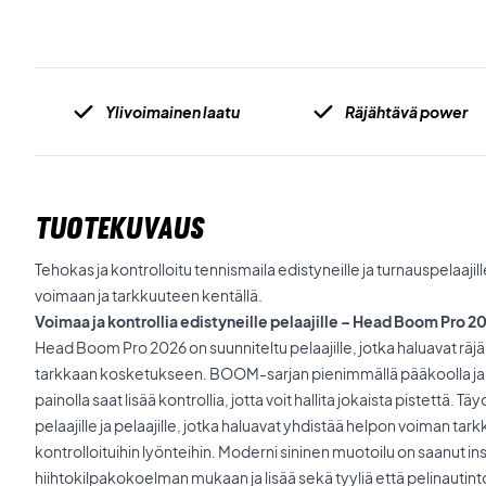
Ylivoimainen laatu
Räjähtävä power
TUOTEKUVAUS
Tehokas ja kontrolloitu tennismaila edistyneille ja turnauspelaaji
voimaan ja tarkkuuteen kentällä.
Voimaa ja kontrollia edistyneille pelaajille – Head Boom Pro 2
Head Boom Pro 2026 on suunniteltu pelaajille, jotka haluavat rä
tarkkaan kosketukseen. BOOM-sarjan pienimmällä pääkoolla 
painolla saat lisää kontrollia, jotta voit hallita jokaista pistettä. Tä
pelaajille ja pelaajille, jotka haluavat yhdistää helpon voiman tark
kontrolloituihin lyönteihin. Moderni sininen muotoilu on saanut i
hiihtokilpakokoelman mukaan ja lisää sekä tyyliä että pelinautint