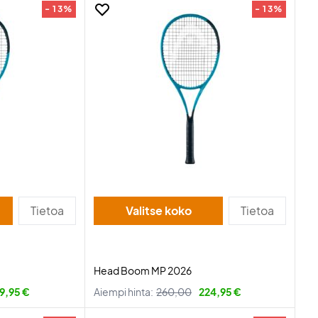
- 13%
- 13%
Tietoa
Valitse koko
Tietoa
Head Boom MP 2026
9,95 €
Aiempi hinta:
260,00
224,95 €