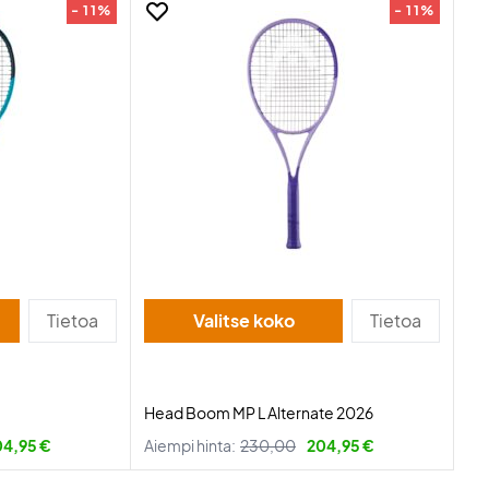
- 11%
- 11%
Tietoa
Valitse koko
Tietoa
Head Boom MP L Alternate 2026
04,95 €
Aiempi hinta:
230,00
204,95 €