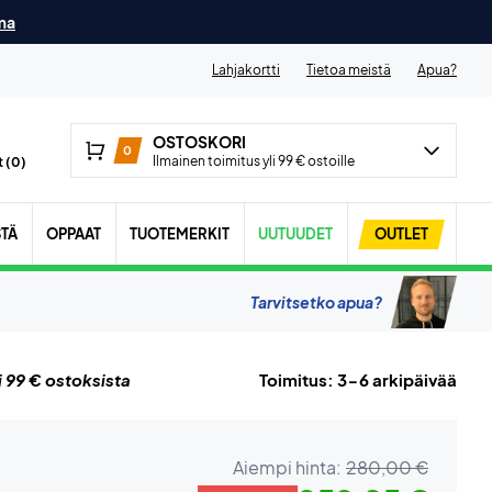
ma
Lahjakortti
Tietoa meistä
Apua?
OSTOSKORI
0
Ilmainen toimitus yli 99 € ostoille
 (
0
)
STÄ
OPPAAT
TUOTEMERKIT
UUTUUDET
OUTLET
Tarvitsetko apua?
i 99 € ostoksista
Toimitus: 3-6 arkipäivää
Aiempi hinta:
280,00 €