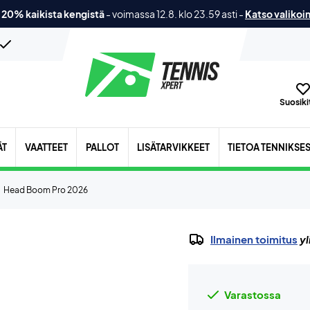
 20% kaikista kengistä
-
voimassa 12.8. klo 23.59 asti
-
Katso valikoi
Suosikit
ÄT
VAATTEET
PALLOT
LISÄTARVIKKEET
TIETOA TENNIKSE
Head Boom Pro 2026
Ilmainen toimitus
yl
Varastossa