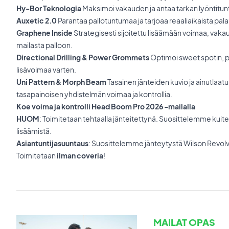
Hy-Bor Teknologia
Maksimoi vakauden ja antaa tarkan lyöntitunt
Auxetic 2.0
Parantaa pallotuntumaa ja tarjoaa reaaliaikaista pala
Graphene Inside
Strategisesti sijoitettu lisäämään voimaa, vakau
mailasta palloon.
Directional Drilling & Power Grommets
Optimoi sweet spotin, p
lisävoimaa varten.
Uni Pattern & Morph Beam
Tasainen jänteiden kuvio ja ainutlaat
tasapainoisen yhdistelmän voimaa ja kontrollia.
Koe voima ja kontrolli Head Boom Pro 2026 -mailalla
HUOM
: Toimitetaan tehtaalla jänteitettynä. Suosittelemme kuit
lisäämistä.
Asiantuntijasuuntaus
: Suosittelemme jänteytystä Wilson Revolve
Toimitetaan
ilman coveria
!
MAILAT OPAS