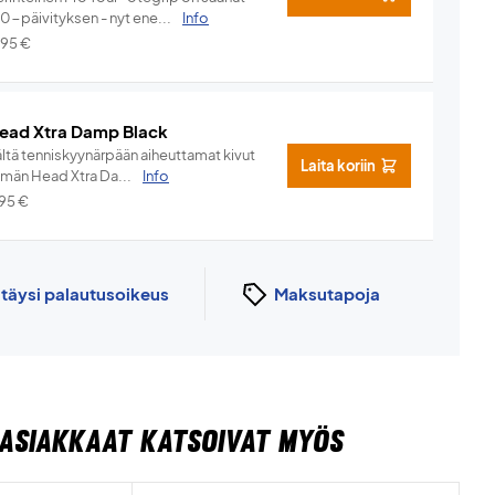
.0-päivityksen - nyt ene...
Info
,95
€
ead Xtra Damp Black
ältä tenniskyynärpään aiheuttamat kivut
Laita koriin
ämän Head Xtra Da...
Info
,95
€
n
täysi palautusoikeus
Maksutapoja
ASIAKKAAT KATSOIVAT MYÖS