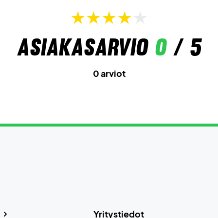
Asiakasarvio
0
/ 5
0 arviot
Yritystiedot