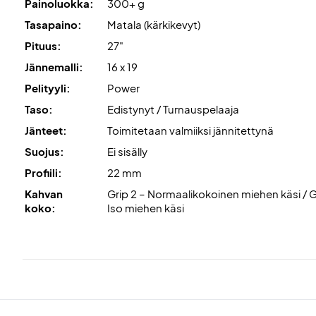
Painoluokka:
300+ g
Tasapaino:
Matala (kärkikevyt)
Pituus:
27"
Jännemalli:
16 x 19
Pelityyli:
Power
Taso:
Edistynyt / Turnauspelaaja
Jänteet:
Toimitetaan valmiiksi jännitettynä
Suojus:
Ei sisälly
Profiili:
22 mm
Kahvan
Grip 2 – Normaalikokoinen miehen käsi / G
koko:
Iso miehen käsi