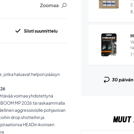
Zoomaa
2
8
Siisti suunnittelu
H
V
t
7
lle, jotka haluavat helpon pääsyn
30 päivä
026
jähtävää voimaa yhdistettynä
ja BOOM MP 2026:tä raskaammalla
ydellinen aggressiivisille pohjaviivan
MUUT 
koihin drop shotteihin ja
nspiraationsa HEADin ikonisen
oa.