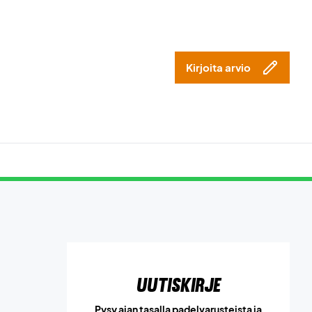
Kirjoita arvio
Uutiskirje
Pysy ajan tasalla padelvarusteista ja