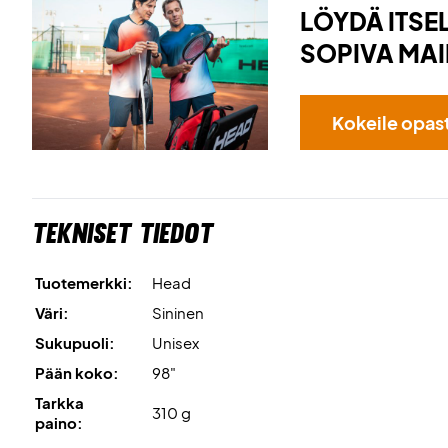
LÖYDÄ ITSEL
SOPIVA MAI
Kokeile opas
Tekniset tiedot
Tuotemerkki:
Head
Väri:
Sininen
Sukupuoli:
Unisex
Pään koko:
98"
Tarkka
310 g
paino: