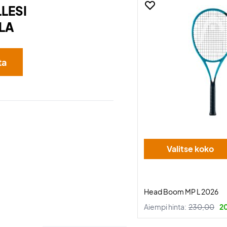
LESI
LA
ta
Valitse koko
Head Boom MP L 2026
Aiempi hinta:
230,00
2