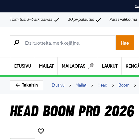
👟
Toimitus: 3-6 arkipäivää
30 pv palautus
Paras valikoima
Hae tuotteita, merkkejä jne.
Hae
ETUSIVU
MAILAT
MAILAOPAS
LAUKUT
KENG
Takaisin
Etusivu
Mailat
Head
Boom
Head Boom Pro 2026