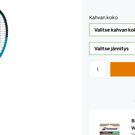
Kahvan koko
B
W
Pe