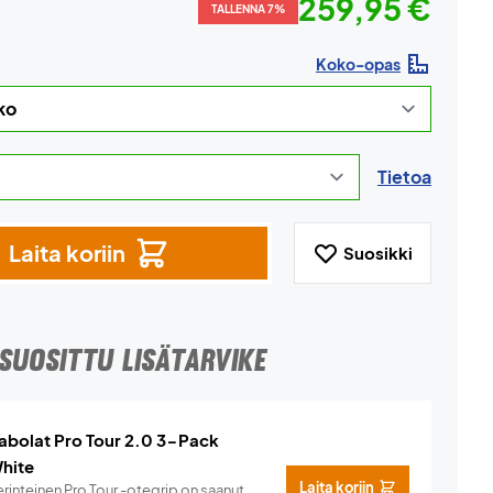
259,95 €
TALLENNA 7%
Koko-opas
Tietoa
Laita koriin
Suosikki
SUOSITTU LISÄTARVIKE
abolat Pro Tour 2.0 3-Pack
hite
Laita koriin
rinteinen Pro Tour -otegrip on saanut