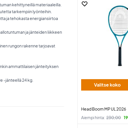
uman kehittyneillä materiaaleilla.
utetta tarkempiin lyönteihin.
tta ja tehokasta energiansiirtoa
allotuntuman ja jänteiden liikkeen
uinen rungon rakenne tarjoavat
enkin ammattilaisen jänteityksen
 -jänteellä 24 kg.
Valitse koko
Head Boom MP UL 2026
Aiempi hinta:
230,00
19