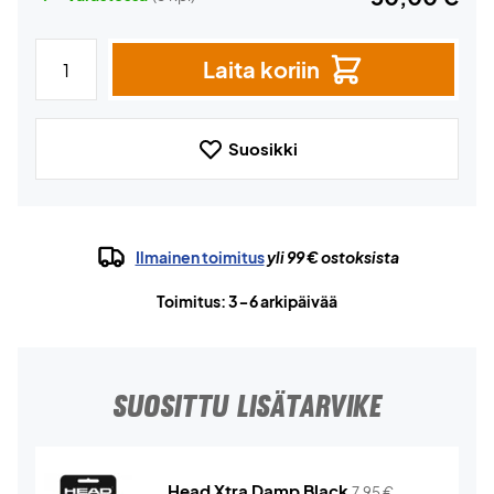
Laita koriin
Suosikki
Ilmainen toimitus
yli 99 € ostoksista
Toimitus: 3-6 arkipäivää
SUOSITTU LISÄTARVIKE
Head Xtra Damp Black
7,95
€