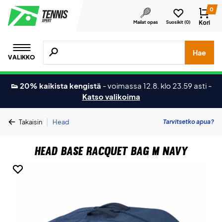
0
Kori
Mailat opas
Suosikit (
0
)
Hae tuotteita, merkkejä jne.
Hae
VALIKKO
👟 20% kaikista kengistä
-
voimassa 12.8. klo 23.59 asti
-
Katso valikoima
|
Tarvitsetko apua?
Takaisin
Head
Head Base Racquet Bag M Navy