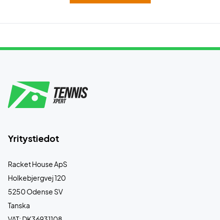
Yritystiedot
Racket House ApS
Holkebjergvej 120
5250 Odense SV
Tanska
VAT: DK36931108