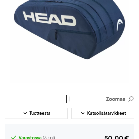
Zoomaa
Tuotteesta
Katso lisätarvikkeet
50,00 €
Varastossa
(3 kpl)