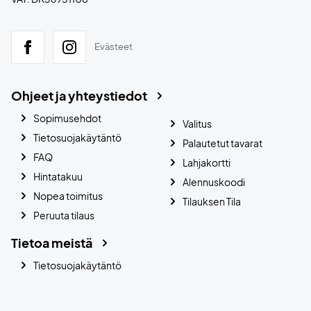
Evästeet
Ohjeet ja yhteystiedot
Sopimusehdot
Valitus
Tietosuojakäytäntö
Palautetut tavarat
FAQ
Lahjakortti
Hintatakuu
Alennuskoodi
Nopea toimitus
Tilauksen Tila
Peruuta tilaus
Tietoa meistä
Tietosuojakäytäntö