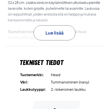
32 x 28 cm. Lisäksi siinä on käytännöllinen ulkotasku pienille
tavaroille, kuten gripille, puhelimelle tai avaimille. Laukussa
on reppuhihnat, joiden ansiosta sitä on helppo ja mukava
kantaa kentälle ja takaisin.
Täydellinen tennisvarusteillesi – osta tämä Head
Lue lisää
tennislaukku nyt!
Mitat:
76 x 32 x 28 cm.
Tilavuus:
50 L.
Väri:
Tummansininen.
Tekniset tiedot
Materiaali:
100 % polyesteri.
Tuotemerkki:
Head
Väri:
Tummansininen (navy)
Laukkutyyppi:
2-lokeroinen laukku