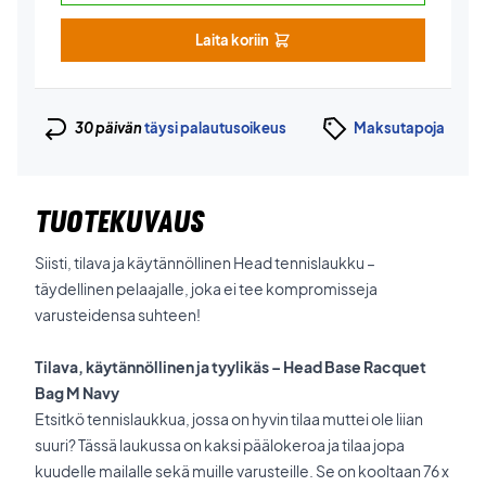
Laita koriin
30 päivän
täysi palautusoikeus
Maksutapoja
TUOTEKUVAUS
Siisti, tilava ja käytännöllinen Head tennislaukku –
täydellinen pelaajalle, joka ei tee kompromisseja
varusteidensa suhteen!
Tilava, käytännöllinen ja tyylikäs – Head Base Racquet
Bag M Navy
Etsitkö tennislaukkua, jossa on hyvin tilaa muttei ole liian
suuri? Tässä laukussa on kaksi päälokeroa ja tilaa jopa
kuudelle mailalle sekä muille varusteille. Se on kooltaan 76 x