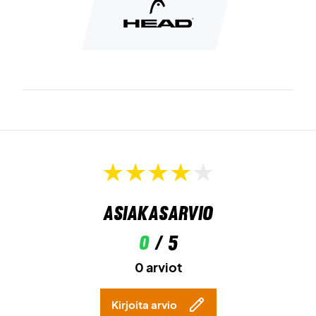
Asiakasarvio
0
/ 5
0 arviot
Kirjoita arvio