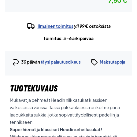
7,50 €
Ilmainen toimitus
yli 99 € ostoksista
Toimitus: 3-6 arkipäivää
30 päivän
täysi palautusoikeus
Maksutapoja
TUOTEKUVAUS
Mukavat ja pehmeät Headin nilkkasukat klassisen
valkoisessa värissä. Tässä pakkauksessa on kolme paria
laadukkaita sukkia, jotka sopivat täydellisesti padeliin ja
tennikseen.
Super hienot ja klassiset Headin urheilusukat!
Näiden sukkien materiaalit ovat joustavia ja hengittäviä.