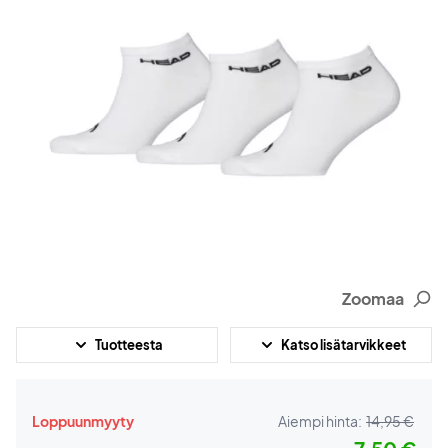
Zoomaa
Tuotteesta
Katso lisätarvikkeet
Loppuunmyyty
Aiempi hinta:
14,95 €