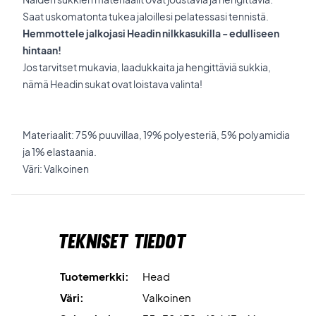
Saat uskomatonta tukea jaloillesi pelatessasi tennistä.
Hemmottele jalkojasi Headin nilkkasukilla - edulliseen
hintaan!
Jos tarvitset mukavia, laadukkaita ja hengittäviä sukkia,
nämä Headin sukat ovat loistava valinta!
Materiaalit: 75% puuvillaa, 19% polyesteriä, 5% polyamidia
ja 1% elastaania.
Väri: Valkoinen
Tekniset tiedot
Tuotemerkki:
Head
Väri:
Valkoinen