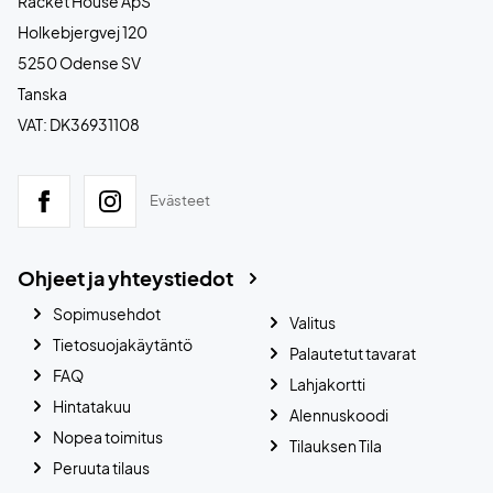
Racket House ApS
Holkebjergvej 120
5250 Odense SV
Tanska
VAT: DK36931108
Evästeet
Ohjeet ja yhteystiedot
Sopimusehdot
Valitus
Tietosuojakäytäntö
Palautetut tavarat
FAQ
Lahjakortti
Hintatakuu
Alennuskoodi
Nopea toimitus
Tilauksen Tila
Peruuta tilaus