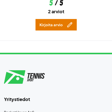
5
/ 5
2 arviot
Kirjoita arvio
Yritystiedot