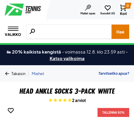
0
Kori
Mailat opas
Suosikit (
0
)
Hae tuotteita, merkkejä jne.
Hae
VALIKKO
👟 20% kaikista kengistä
-
voimassa 12.8. klo 23.59 asti
-
Katso valikoima
|
Tarvitsetko apua?
Takaisin
Miehet
Head Ankle Socks 3-pack White
2 arviot
TALLENNA 50%