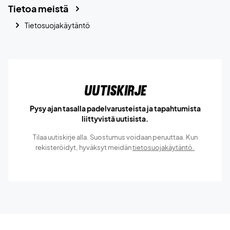
Tietoa meistä
Tietosuojakäytäntö
Uutiskirje
Pysy ajan tasalla padelvarusteista ja tapahtumista
liittyvistä uutisista.
Tilaa uutiskirje alla. Suostumus voidaan peruuttaa. Kun
rekisteröidyt, hyväksyt meidän
tietosuojakäytäntö.