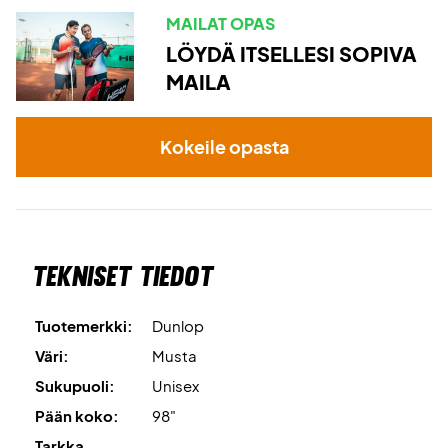
jännettä ja 24kg:n kireyttä.
MAILAT OPAS
LÖYDÄ ITSELLESI SOPIVA
Toimitetaan ilman suojusta.
MAILA
Kokeile opasta
Tekniset tiedot
Tuotemerkki:
Dunlop
Väri:
Musta
Sukupuoli:
Unisex
Pään koko:
98"
Tarkka