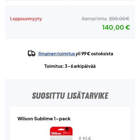
Loppuunmyyty
Aiempi hinta:
200,00 €
140,00 €
Ilmainen toimitus
yli 99 € ostoksista
Toimitus: 3-6 arkipäivää
SUOSITTU LISÄTARVIKE
Wilson Sublime 1-pack
9,95
€