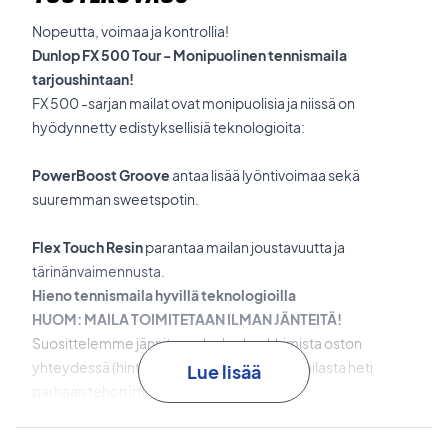
Nopeutta, voimaa ja kontrollia!
Dunlop FX 500 Tour - Monipuolinen tennismaila
tarjoushintaan!
FX 500 -sarjan mailat ovat monipuolisia ja niissä on
hyödynnetty edistyksellisiä teknologioita:
PowerBoost Groove
antaa lisää lyöntivoimaa sekä
suuremman sweetspotin.
Flex Touch Resin
parantaa mailan joustavuutta ja
tärinänvaimennusta.
Hieno tennismaila hyvillä teknologioilla
HUOM: MAILA TOIMITETAAN ILMAN JÄNTEITÄ!
Suosittelemme jännityspalvelun hankkimista oston
yhteydessä (hinta 30 EUROa), jotta saat mailasta heti
Lue lisää
parhaan tehon irti.
Vinkki:
Suosittelemme tähän mailaan Wilson Revolve -