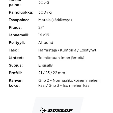
305 g
paino:
Painoluokka:
300+ g
Tasapaino:
Matala (kärkikevyt)
Pituus:
27"
Jännemalli:
16 x 19
Pelityyli:
Allround
Taso:
Harrastaja / Kuntoilija / Edistynyt
Jänteet:
Toimitetaan ilman jänteitä
Suojus:
Ei sisälly
Profiili:
21 / 23 / 22 mm
Kahvan
Grip 2 – Normaalikokoinen miehen
koko:
käsi / Grip 3 – Iso miehen käsi