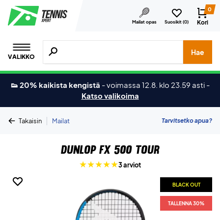
0
Kori
Mailat opas
Suosikit (
0
)
Hae tuotteita, merkkejä jne.
Hae
VALIKKO
👟 20% kaikista kengistä
-
voimassa 12.8. klo 23.59 asti
-
Katso valikoima
|
Tarvitsetko apua?
Takaisin
Mailat
Dunlop FX 500 Tour
3 arviot
BLACK OUT
BLACK OUT
TALLENNA 30%
TALLENNA 30%