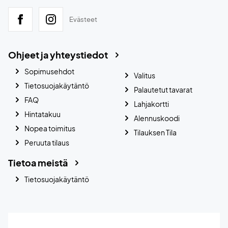
Evästeet
Ohjeet ja yhteystiedot
Sopimusehdot
Valitus
Tietosuojakäytäntö
Palautetut tavarat
FAQ
Lahjakortti
Hintatakuu
Alennuskoodi
Nopea toimitus
Tilauksen Tila
Peruuta tilaus
Tietoa meistä
Tietosuojakäytäntö