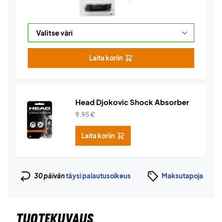
Laita koriin
Head Djokovic Shock Absorber
9,95
€
Laita koriin
30 päivän
täysi palautusoikeus
Maksutapoja
TUOTEKUVAUS