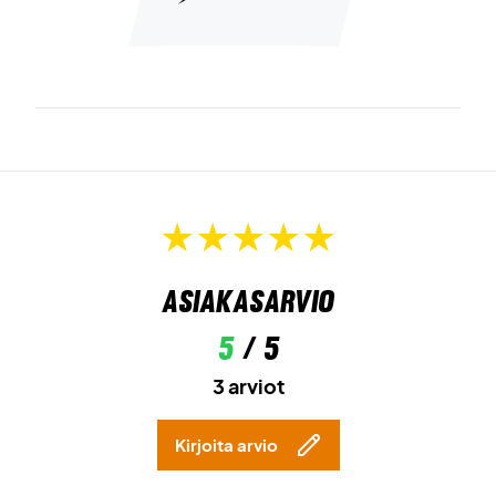
Asiakasarvio
5
/ 5
3 arviot
Kirjoita arvio