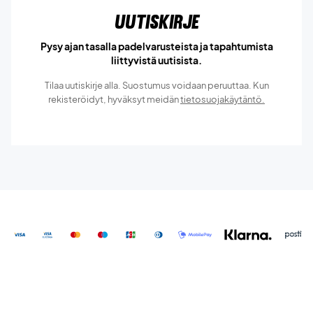
Uutiskirje
Pysy ajan tasalla padelvarusteista ja tapahtumista
liittyvistä uutisista.
Tilaa uutiskirje alla. Suostumus voidaan peruuttaa. Kun
rekisteröidyt, hyväksyt meidän
tietosuojakäytäntö.