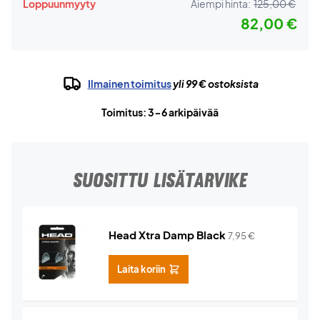
Loppuunmyyty
Aiempi hinta:
125,00 €
82,00 €
Ilmainen toimitus
yli 99 € ostoksista
Toimitus: 3-6 arkipäivää
SUOSITTU LISÄTARVIKE
Head Xtra Damp Black
7,95
€
Laita koriin