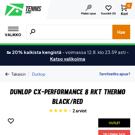
0
Kori
Mailat opas
Suosikit (
0
)
Hae tuotteita, merkkejä jne.
Hae
VALIKKO
👟 20% kaikista kengistä
-
voimassa 12.8. klo 23.59 asti
-
Katso valikoima
|
Tarvitsetko apua?
Takaisin
Dunlop
Dunlop CX-Performance 8 RKT Thermo
Black/Red
2 arviot
OUTLET
TALLENNA 34%