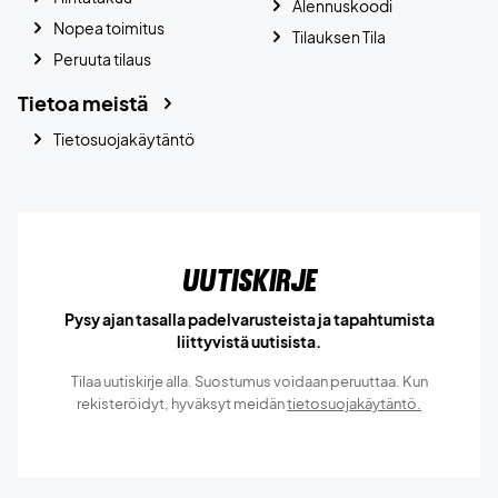
Alennuskoodi
Nopea toimitus
Tilauksen Tila
Peruuta tilaus
Tietoa meistä
Tietosuojakäytäntö
Uutiskirje
Pysy ajan tasalla padelvarusteista ja tapahtumista
liittyvistä uutisista.
Tilaa uutiskirje alla. Suostumus voidaan peruuttaa. Kun
rekisteröidyt, hyväksyt meidän
tietosuojakäytäntö.