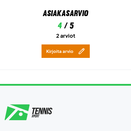
Asiakasarvio
4
/ 5
2 arviot
Kirjoita arvio