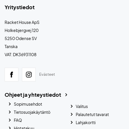
Yritystiedot
Racket House ApS
Holkebjergvej 120
5250 Odense SV
Tanska
VAT: DK36931108
Evästeet
Ohjeet ja yhteystiedot
Sopimusehdot
Valitus
Tietosuojakäytäntö
Palautetut tavarat
FAQ
Lahjakortti
Hintatakuu