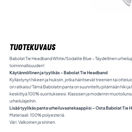
TUOTEKUVAUS
Babolat Tie Headband White/Sodalite Blue – Täydellinen urheilupa
toiminnallisuuden!
Käytännöllinen ja tyylikäs – Babolat Tie Headband
Kyllästynyt hikeen ja hiuksiin, jotka häiritsevät treenien tai ott
on ratkaisu! Tämä Babolatin panta on suunniteltu pitämään hiki ja h
keskittyä 100% suoritukseesi. Klassisen ja modernin muotoilunsa 
urheilulajeihin.
Lisää tyylikäs panta urheiluvaatekaappiisi – Osta Babolat Tie
Materiaali:
100% polyesteriä.
Väri: Valkoinen ja sininen.