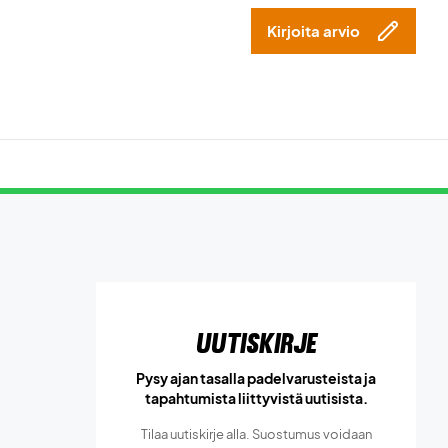
Kirjoita arvio
Uutiskirje
Pysy ajan tasalla padelvarusteista ja
tapahtumista liittyvistä uutisista.
Tilaa uutiskirje alla. Suostumus voidaan