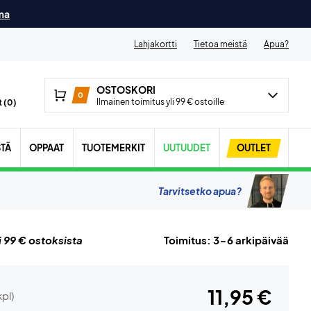
ma
Lahjakortti
Tietoa meistä
Apua?
OSTOSKORI
0
Ilmainen toimitus yli 99 € ostoille
 (
0
)
STÄ
OPPAAT
TUOTEMERKIT
UUTUUDET
OUTLET
Tarvitsetko apua?
i 99 € ostoksista
Toimitus: 3-6 arkipäivää
11,95 €
kpl)