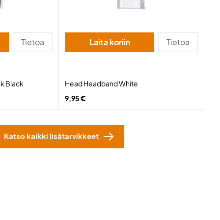
Tietoa
Laita koriin
Tietoa
k Black
Head Headband White
9,95 €
Katso kaikki lisätarvikkeet