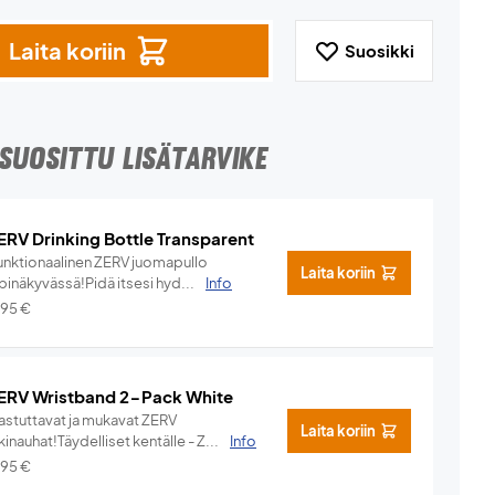
Laita koriin
Suosikki
SUOSITTU LISÄTARVIKE
ERV Drinking Bottle Transparent
unktionaalinen ZERV juomapullo
Laita koriin
pinäkyvässä!Pidä itsesi hyd...
Info
,95
€
ERV Wristband 2-Pack White
hastuttavat ja mukavat ZERV
Laita koriin
kinauhat!Täydelliset kentälle - Z...
Info
,95
€