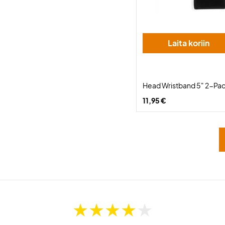
Laita koriin
Head Wristband 5" 2-Pac
11,95 €