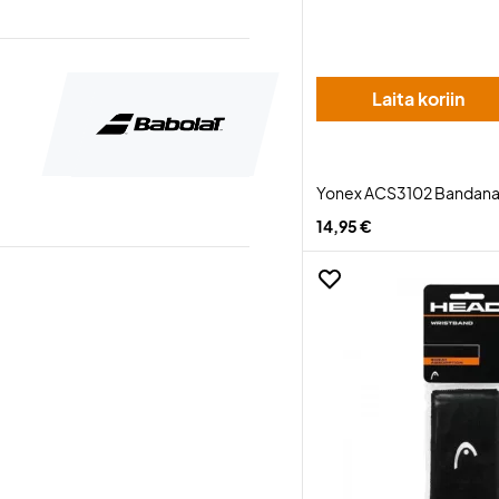
Laita koriin
Yonex ACS3102 Bandana
14,95 €