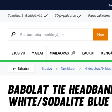
👟
Toimitus: 3-6 arkipäivää
30 pv palautus
Paras valikoima
Hae tuotteita, merkkejä jne.
Hae
ETUSIVU
MAILAT
MAILAOPAS
LAUKUT
KENG
Takaisin
Etusivu
Tarvikkeet
Hikinauhat / Hikip
Babolat Tie Headban
White/Sodalite Blue