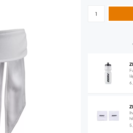
Z
F
lä
6
Z
I
hi
5