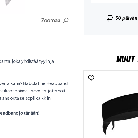
30 päivä
Zoomaa
MUUT 
nta, joka yhdistää tyylin ja
eluiden aikana? Babolat Tie Headband
iukset poissa kasvoilta, jotta voit
ansiosta se sopii kaikkiin
 Headband jo tänään!