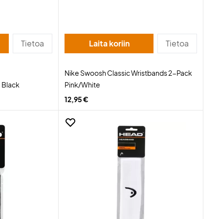
Tietoa
Laita koriin
Tietoa
Nike Swoosh Classic Wristbands 2-Pack
 Black
Pink/White
12,95 €