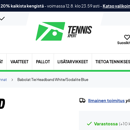
 20% kaikista kengistä
-
voimassa 12.8. klo 23.59 asti
-
Katso valikoi
Suosikit
ÄT
VAATTEET
PALLOT
LISÄTARVIKKEET
TIETOA TENNIKSE
annat
Babolat Tie Headband White/Sodalite Blue
d
Ilmainen toimitus
yl
Varastossa
(+10 