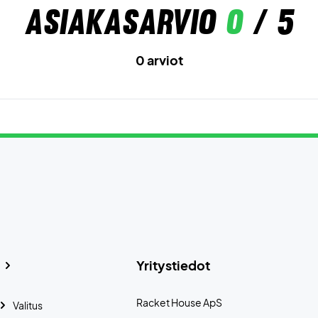
Asiakasarvio
0
/ 5
0 arviot
Yritystiedot
Racket House ApS
Valitus