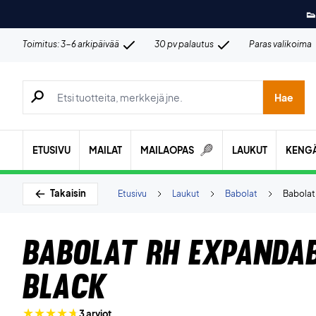
👟
Toimitus: 3-6 arkipäivää
30 pv palautus
Paras valikoima
Hae tuotteita, merkkejä jne.
Hae
ETUSIVU
MAILAT
MAILAOPAS
LAUKUT
KENG
Takaisin
Etusivu
Laukut
Babolat
Babolat
Babolat RH Expanda
Black
3 arviot