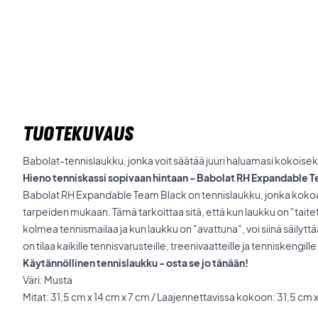
TUOTEKUVAUS
Babolat-tennislaukku, jonka voit säätää juuri haluamasi kokoisek
Hieno tenniskassi sopivaan hintaan - Babolat RH Expandable 
Babolat RH Expandable Team Black on tennislaukku, jonka kokoa
tarpeiden mukaan. Tämä tarkoittaa sitä, että kun laukku on "taitett
kolmea tennismailaa ja kun laukku on "avattuna", voi siinä säilyttä
on tilaa kaikille tennisvarusteille, treenivaatteille ja tenniskengille
Käytännöllinen tennislaukku - osta se jo tänään!
Väri: Musta
Mitat: 31,5 cm x 14 cm x 7 cm / Laajennettavissa kokoon: 31,5 cm x