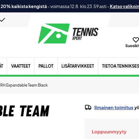
 20% kaikista kengistä
-
voimassa 12.8. klo 23.59 asti
-
Katso valikoi
Suosikit
ÄT
VAATTEET
PALLOT
LISÄTARVIKKEET
TIETOA TENNIKSE
 RH Expandable Team Black
ble Team
Ilmainen toimitus
yl
Loppuunmyyty