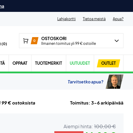
ma
Lahjakortti
Tietoa meistä
Apua?
OSTOSKORI
0
Ilmainen toimitus yli 99 € ostoille
 (
0
)
STÄ
OPPAAT
TUOTEMERKIT
UUTUUDET
OUTLET
Tarvitsetko apua?
i 99 € ostoksista
Toimitus: 3-6 arkipäivää
Aiempi hinta:
100,00 €