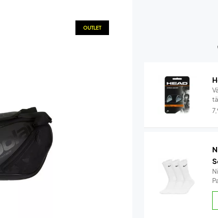
OUTLET
H
V
t
7
N
S
N
Pa