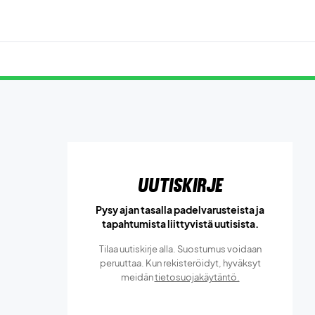
Uutiskirje
Pysy ajan tasalla padelvarusteista ja
tapahtumista liittyvistä uutisista.
Tilaa uutiskirje alla. Suostumus voidaan
peruuttaa. Kun rekisteröidyt, hyväksyt
meidän
tietosuojakäytäntö.