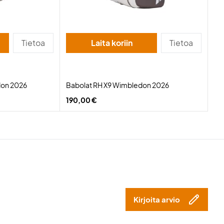
Tietoa
Laita koriin
Tietoa
don 2026
Babolat RH X9 Wimbledon 2026
190,00 €
Kirjoita arvio