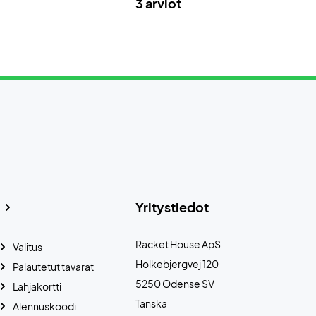
3 arviot
Yritystiedot
Racket House ApS
Valitus
Holkebjergvej 120
Palautetut tavarat
5250 Odense SV
Lahjakortti
Tanska
Alennuskoodi