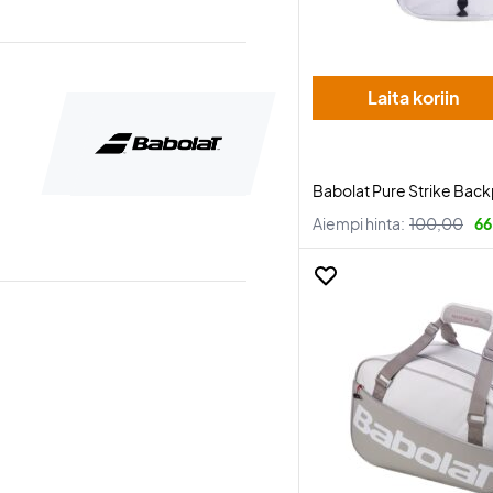
Laita koriin
Babolat Pure Strike Bac
Aiempi hinta:
100,00
66