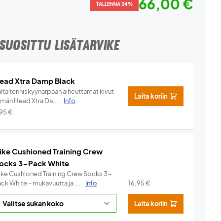
66,00 €
TALLENNA 34%
SUOSITTU LISÄTARVIKE
ead Xtra Damp Black
ältä tenniskyynärpään aiheuttamat kivut
Laita koriin
ämän Head Xtra Da...
Info
,95
€
ike Cushioned Training Crew
ocks 3-Pack White
ike Cushioned Training Crew Socks 3-
ck White – mukavuutta ja ...
Info
16,95
€
Laita koriin