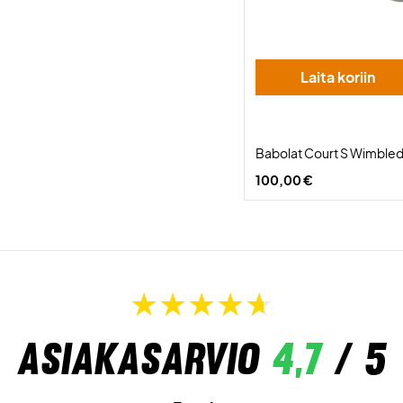
Laita koriin
Babolat Court S Wimble
100,00 €
Asiakasarvio
4,7
/ 5