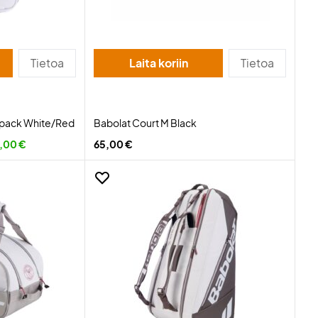
Tietoa
Laita koriin
Tietoa
kpack White/Red
Babolat Court M Black
,00 €
65,00 €