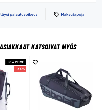
n
täysi palautusoikeus
Maksutapoja
ASIAKKAAT KATSOIVAT MYÖS
LOW PRICE
- 34%