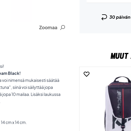
30 päivä
Zoomaa
MUUT 
si!
Team Black!
 voi nimensä mukaisesti säätää
una", siinä voi säilyttää jopa
ä jopa 10 mailaa. Lisäksi laukussa
.
 14 cm x 14 cm.