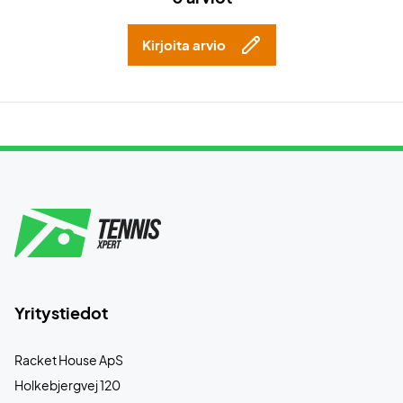
Kirjoita arvio
Yritystiedot
Racket House ApS
Holkebjergvej 120