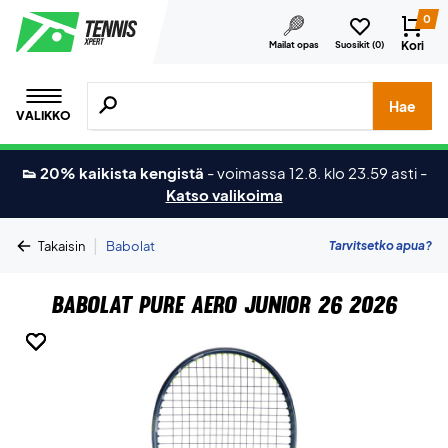
0
Kori
Mailat opas
Suosikit (
0
)
Hae tuotteita, merkkejä jne.
Hae
VALIKKO
👟 20% kaikista kengistä
-
voimassa 12.8. klo 23.59 asti
-
Katso valikoima
|
Tarvitsetko apua?
Takaisin
Babolat
Babolat Pure Aero Junior 26 2026