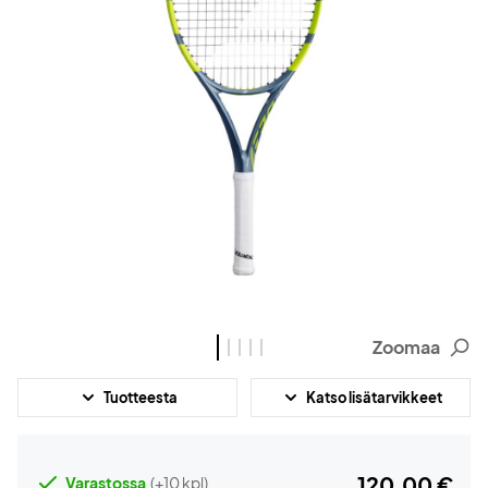
Zoomaa
Tuotteesta
Katso lisätarvikkeet
120,00 €
Varastossa
(+10 kpl)