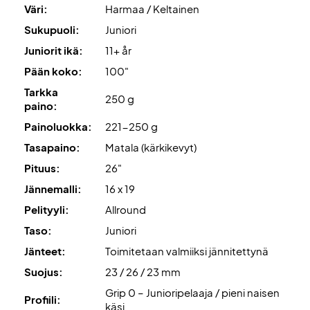
kuitenkin ammattilaisjännityksen lisäämistä!
Väri:
Harmaa / Keltainen
Sukupuoli:
Juniori
Asiantuntijasuositus:
Suosittelemme tähän mailaan
Juniorit ikä:
11+ år
Babolat Addixion -jännettä 21 kg kireydellä.
Pään koko:
100"
Lopuksi, maila toimitetaan
ilman suojapussia
!
Tarkka
250 g
paino:
Painoluokka:
221-250 g
Tasapaino:
Matala (kärkikevyt)
Pituus:
26"
Jännemalli:
16 x 19
Pelityyli:
Allround
Taso:
Juniori
Jänteet:
Toimitetaan valmiiksi jännitettynä
Suojus:
23 / 26 / 23 mm
Grip 0 – Junioripelaaja / pieni naisen
Profiili:
käsi