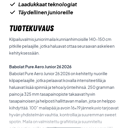
Laadukkaat teknologiat
Täydellinen junioreille
TUOTEKUVAUS
Kilpailuvalmis juniorimaila kunnianhimoisille 140–150 cm
pitkille pelaajille, jotka haluavat ottaa seuraavan askeleen
kehityksessään.
Babolat Pure Aero Junior 26 2026
Babolat Pure Aero Junior 26 2026 on kehitetty nuorille
kilpapelaajille, jotka pelaavat kovalla intensiteetillä ja
haluavat lisää spinniä ja tehoa lyönteihinsä. 250 gramman
paino ja 325 mm tasapainopiste takaavat hyvin
tasapainoisen ja helposti hallittavan mailan, jota on helppo
kiihdyttää. 100” mailapää ja avoin 16x19 jännekuvio tarjoavat
hyvän yhdistelmän vauhtia, kontrollia ja suuremman sweet
spotin. Maila on valmistettu grafiitista ja suunniteltu