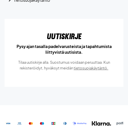
Uutiskirje
Pysy ajan tasalla padelvarusteista ja tapahtumista
liittyvistä uutisista.
Tilaa uutiskirje alla. Suostumus voidaan peruuttaa. Kun
rekisteröidyt, hyväksyt meidän
tietosuojakäytäntö.