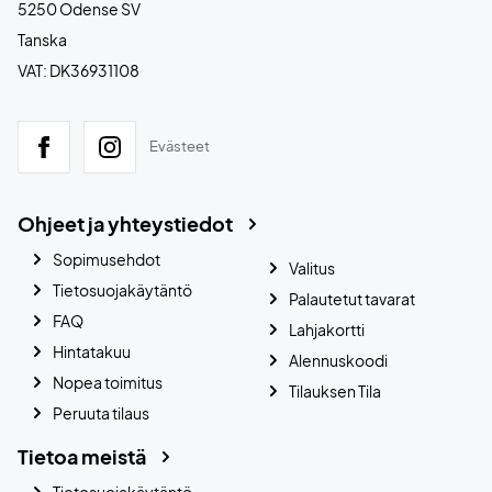
5250 Odense SV
Tanska
VAT: DK36931108
Evästeet
Ohjeet ja yhteystiedot
Sopimusehdot
Valitus
Tietosuojakäytäntö
Palautetut tavarat
FAQ
Lahjakortti
Hintatakuu
Alennuskoodi
Nopea toimitus
Tilauksen Tila
Peruuta tilaus
Tietoa meistä
Tietosuojakäytäntö