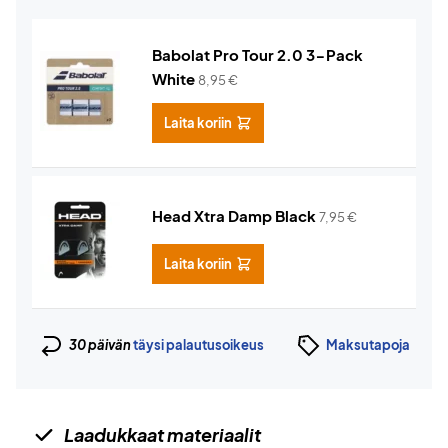
Babolat Pro Tour 2.0 3-Pack
White
8,95
€
Laita koriin
Head Xtra Damp Black
7,95
€
Laita koriin
30 päivän
täysi palautusoikeus
Maksutapoja
Laadukkaat materiaalit