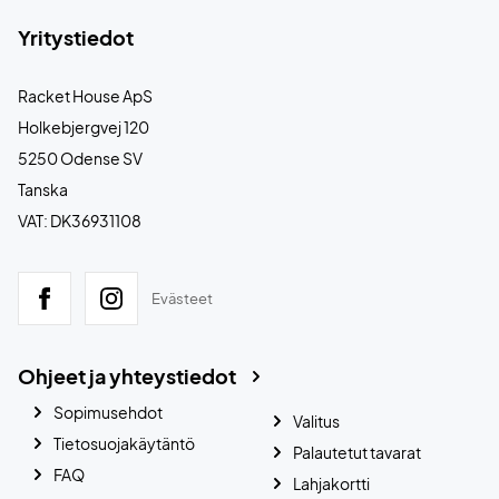
Yritystiedot
Racket House ApS
Holkebjergvej 120
5250 Odense SV
Tanska
VAT: DK36931108
Evästeet
Ohjeet ja yhteystiedot
Sopimusehdot
Valitus
Tietosuojakäytäntö
Palautetut tavarat
FAQ
Lahjakortti