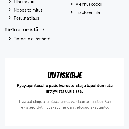
Hintatakuu
Alennuskoodi
Nopea toimitus
Tilauksen Tila
Peruuta tilaus
Tietoa meistä
Tietosuojakäytäntö
Uutiskirje
Pysy ajan tasalla padelvarusteista ja tapahtumista
liittyvistä uutisista.
Tilaa uutiskirje alla. Suostumus voidaan peruuttaa. Kun
rekisteröidyt, hyväksyt meidän
tietosuojakäytäntö.