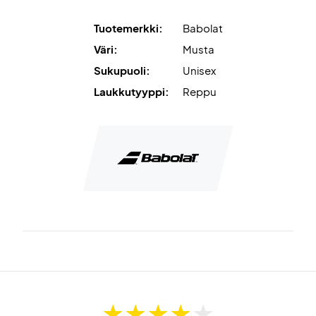
Tilavalla 30 litran kapasiteetillaan tämä reppu on täydellinen
tennis- ja padelpelaajille. Se yhdistää kestävyyden,
Tuotemerkki:
Babolat
mukavuuden ja tyylin, joten voit kuljettaa varusteesi
Väri:
Musta
helposti.
Sukupuoli:
Unisex
Kuljeta varusteesi tyylillä – tilaa Babolat Court Backpack
Laukkutyyppi:
Reppu
Hero Black jo tänään!
Väri: Musta
Materiaali: 100 % kierrätettyä polyesteriä.