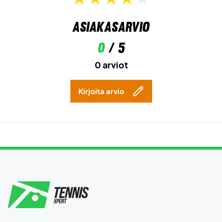
Asiakasarvio
0
/ 5
0 arviot
Kirjoita arvio