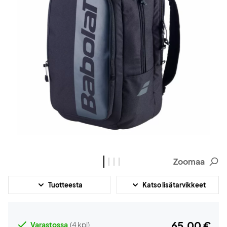
Zoomaa
Tuotteesta
Katso lisätarvikkeet
65,00 €
Varastossa
(4 kpl)