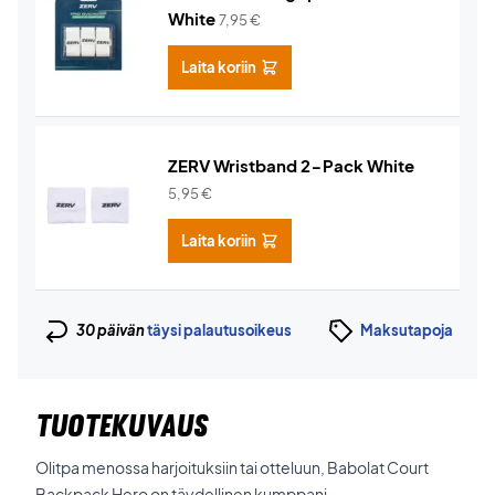
White
7,95
€
Laita koriin
ZERV Wristband 2-Pack White
5,95
€
Laita koriin
30 päivän
täysi palautusoikeus
Maksutapoja
TUOTEKUVAUS
Olitpa menossa harjoituksiin tai otteluun, Babolat Court
Backpack Hero on täydellinen kumppani.