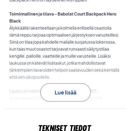
Toiminnallinen ja tilava – Babolat Court Backpack Hero
Black
Älykkäällä rakenteellaan ja kolmella erillisellä osastolla
tämä reppu tarjoaa optimaalisen järjestyksen varusteillesi.
Siinä on tilaa jopa kahdelle mailalle suojatussa lokerossa,
kun taas muut osastot tarjoavat runsaasti säilytystilaa
kengille, palloille, vaatteille ja muille varusteille. Lisäksi
laukussa on kätevät lisätaskut, jotka mahdollistavat
tärkeimpien tavaroiden helpon saatavuuden sekä kentällä
että sen ulkopuolella.
Laukku on valmistettu 100 % kierrätetystä PET-
Lue lisää
materiaalista, mikä tekee siitä sekä kestävän että
ympäristöystävällisen. Sisävuori on myös tuotettu
kierrätysmateriaaleista ilman värjäystä, mikä vähentää
vedenkulutusta valmistuksen aikana.
Tekniset tiedot