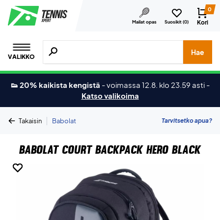
0
Kori
Mailat opas
Suosikit (
0
)
Hae tuotteita, merkkejä jne.
Hae
VALIKKO
👟 20% kaikista kengistä
-
voimassa 12.8. klo 23.59 asti
-
Katso valikoima
|
Tarvitsetko apua?
Takaisin
Babolat
Babolat Court Backpack Hero Black