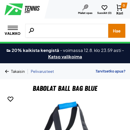
0
Kori
Mailat opas
Suosikit (
0
)
Hae tuotteita, merkkejä jne.
Hae
VALIKKO
👟 20% kaikista kengistä
-
voimassa 12.8. klo 23.59 asti
-
Katso valikoima
|
Tarvitsetko apua?
Takaisin
Pelivarusteet
Babolat Ball Bag Blue