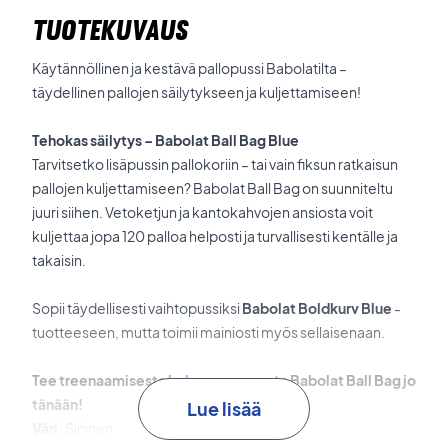
TUOTEKUVAUS
Käytännöllinen ja kestävä pallopussi Babolatilta –
täydellinen pallojen säilytykseen ja kuljettamiseen!
Tehokas säilytys – Babolat Ball Bag Blue
Tarvitsetko lisäpussin pallokoriin – tai vain fiksun ratkaisun
pallojen kuljettamiseen? Babolat Ball Bag on suunniteltu
juuri siihen. Vetoketjun ja kantokahvojen ansiosta voit
kuljettaa jopa 120 palloa helposti ja turvallisesti kentälle ja
takaisin.
Sopii täydellisesti vaihtopussiksi
Babolat Boldkurv Blue
-
tuotteeseen, mutta toimii mainiosti myös sellaisenaan.
Tee treenaamisesta helpompaa – osta Babolat Ball Bag jo
tänään!
Lue lisää
Väri:
Sininen