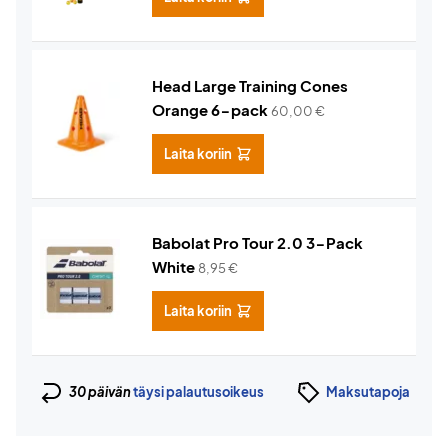
Head Large Training Cones
Orange 6-pack
60,00
€
Laita koriin
Babolat Pro Tour 2.0 3-Pack
White
8,95
€
Laita koriin
30 päivän
täysi palautusoikeus
Maksutapoja