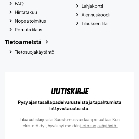
FAQ
Lahjakortti
Hintatakuu
Alennuskoodi
Nopea toimitus
Tilauksen Tila
Peruuta tilaus
Tietoa meistä
Tietosuojakäytäntö
Uutiskirje
Pysy ajan tasalla padelvarusteista ja tapahtumista
liittyvistä uutisista.
Tilaa uutiskirje alla. Suostumus voidaan peruuttaa. Kun
rekisteröidyt, hyväksyt meidän
tietosuojakäytäntö.