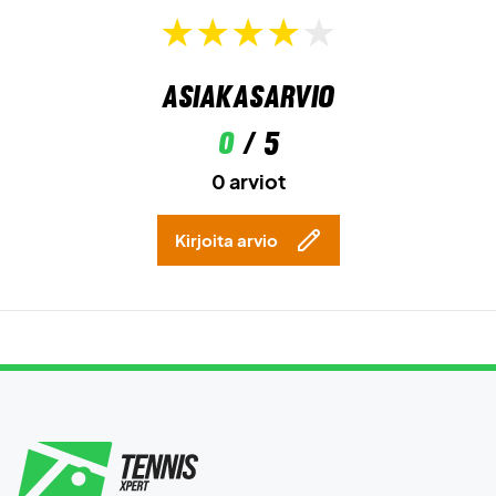
Asiakasarvio
0
/ 5
0 arviot
Kirjoita arvio