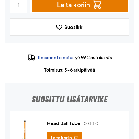
Laita koriin
Suosikki
Ilmainen toimitus
yli 99 € ostoksista
Toimitus: 3-6 arkipäivää
SUOSITTU LISÄTARVIKE
Head Ball Tube
40,00
€
Laita koriin