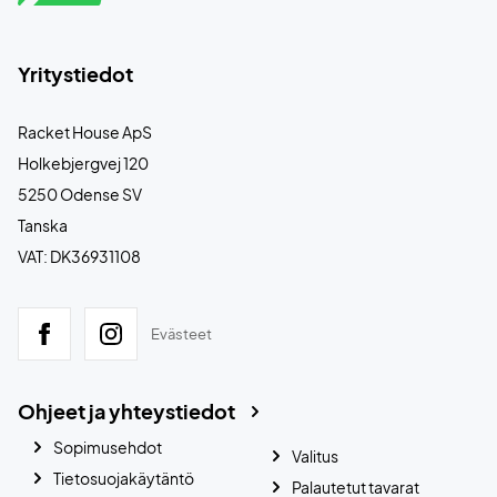
Yritystiedot
Racket House ApS
Holkebjergvej 120
5250 Odense SV
Tanska
VAT: DK36931108
Evästeet
Ohjeet ja yhteystiedot
Sopimusehdot
Valitus
Tietosuojakäytäntö
Palautetut tavarat