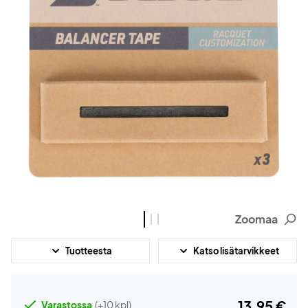
Zoomaa
Tuotteesta
Katso lisätarvikkeet
13,95 €
Varastossa
(+10 kpl)