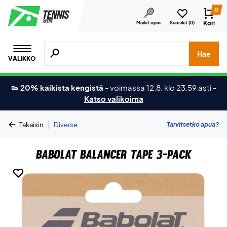
0
Kori
Mailat opas
Suosikit (
0
)
Hae tuotteita, merkkejä jne.
Hae
VALIKKO
👟 20% kaikista kengistä
-
voimassa 12.8. klo 23.59 asti
-
Katso valikoima
|
Tarvitsetko apua?
Takaisin
Diverse
Babolat Balancer Tape 3-Pack