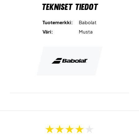
Tekniset tiedot
tarkkuutta.
Kevyt ja huomaamaton design
parantaa suorituskykyä
Tuotemerkki:
Babolat
ilman häiritsevää tunnetta.
Väri:
Musta
3 valmiiksi leikattua tungsten-nauhaa
tekevät
säätämisestä helppoa.
Helppo asennus
mahdollistaa nopeat muutokset.
Optimoi pelisi – osta Babolat Balancer Tape 3-Pack jo
tänään!