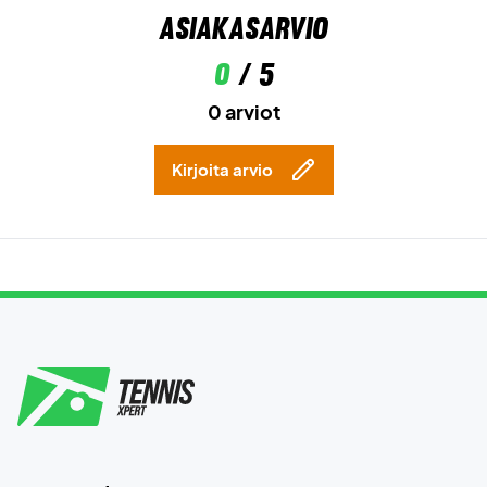
Asiakasarvio
0
/ 5
0 arviot
Kirjoita arvio