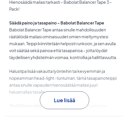
Hienosäädä mailasi tarkasti – Babolat Balancer Tape 3-
Pack!
Säädä paino ja tasapaino – Babolat Balancer Tape
Babolat Balancer Tape antaa sinulle mahdollisuuden
räätälöidä mailasi ominaisuudet omien mieltymystesi
mukaan. Teippi kiinnitetään helposti runkoon, ja sen avulla
voit säätää sekä painoa että tasapainoa – jotta löydät
täydellisen yhdistelmän voimaa, kontrollia ja hallittavuutta.
Halusitpa lisää vakautta lyönteihin tai kevyemmän ja
nopeamman head-light -tuntuman, tämä tasapainoteippi
antaa sinulle vapauden hienosäätää mailasi juuri
haluamallasi tavalla.
Lue lisää
Yksilöllinen säätö
mahdollistaa painon ja tasapainon
mukauttamisen pelityylisi mukaan.
Lisää vakautta ja kontrollia
parantaa lyöntituntumaa ja