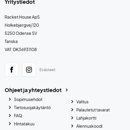
Yritystiedot
Racket House ApS
Holkebjergvej 120
5250 Odense SV
Tanska
VAT: DK36931108
Evästeet
Ohjeet ja yhteystiedot
Sopimusehdot
Valitus
Tietosuojakäytäntö
Palautetut tavarat
FAQ
Lahjakortti
Hintatakuu
Alennuskoodi