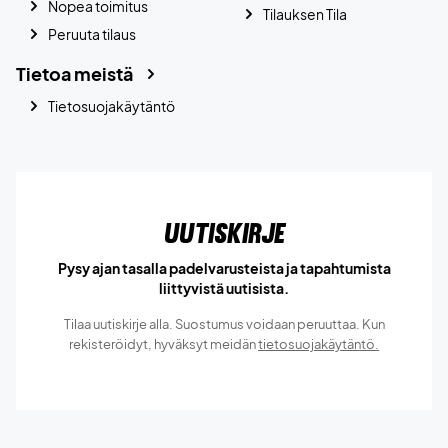
Nopea toimitus
Tilauksen Tila
Peruuta tilaus
Tietoa meistä
Tietosuojakäytäntö
Uutiskirje
Pysy ajan tasalla padelvarusteista ja tapahtumista
liittyvistä uutisista.
Tilaa uutiskirje alla. Suostumus voidaan peruuttaa. Kun
rekisteröidyt, hyväksyt meidän
tietosuojakäytäntö.