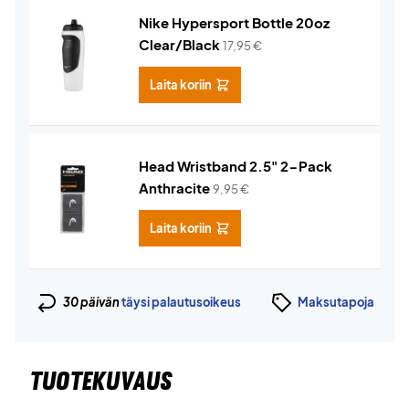
Nike Hypersport Bottle 20oz
Clear/Black
17,95
€
Laita koriin
Head Wristband 2.5" 2-Pack
Anthracite
9,95
€
Laita koriin
30 päivän
täysi palautusoikeus
Maksutapoja
TUOTEKUVAUS