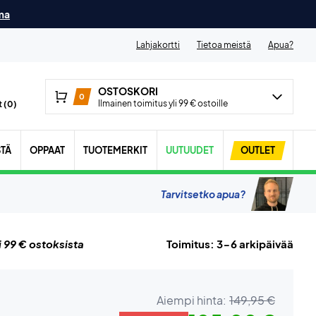
ma
Lahjakortti
Tietoa meistä
Apua?
OSTOSKORI
0
Ilmainen toimitus yli 99 € ostoille
 (
0
)
STÄ
OPPAAT
TUOTEMERKIT
UUTUUDET
OUTLET
Tarvitsetko apua?
i 99 € ostoksista
Toimitus: 3-6 arkipäivää
Aiempi hinta:
149,95 €