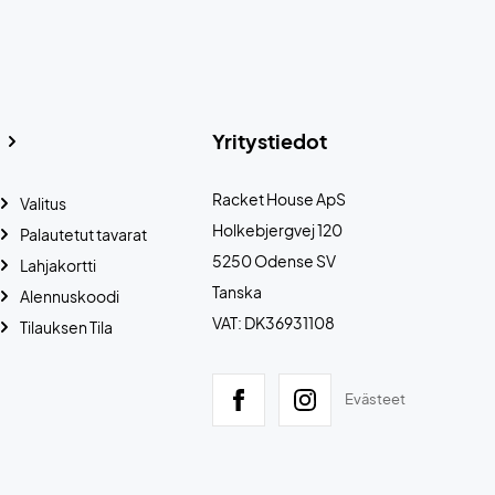
Yritystiedot
Racket House ApS
Valitus
Holkebjergvej 120
Palautetut tavarat
5250 Odense SV
Lahjakortti
Tanska
Alennuskoodi
VAT: DK36931108
Tilauksen Tila
Evästeet