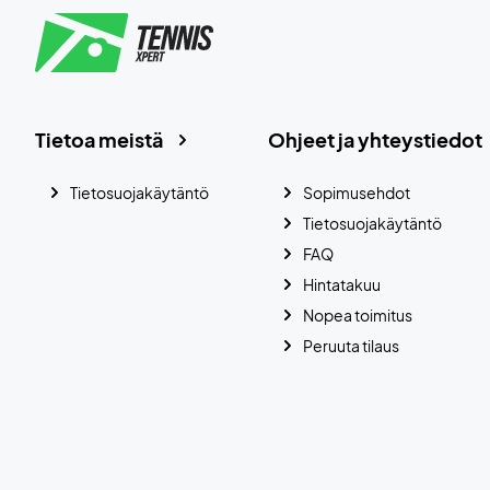
Tietoa meistä
Ohjeet ja yhteystiedot
Tietosuojakäytäntö
Sopimusehdot
Tietosuojakäytäntö
FAQ
Hintatakuu
Nopea toimitus
Peruuta tilaus