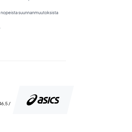
e nopeista suunnanmuutoksista
.
46,5 /