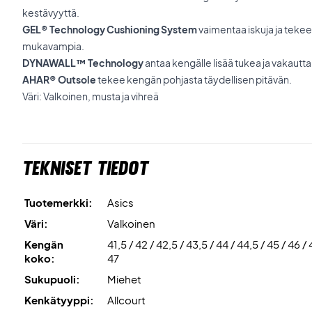
kestävyyttä.
GEL® Technology Cushioning System
vaimentaa iskuja ja teke
mukavampia.
DYNAWALL™ Technology
antaa kengälle lisää tukea ja vakautta
AHAR® Outsole
tekee kengän pohjasta täydellisen pitävän.
Väri: Valkoinen, musta ja vihreä
Tekniset tiedot
Tuotemerkki:
Asics
Väri:
Valkoinen
Kengän
41,5 / 42 / 42,5 / 43,5 / 44 / 44,5 / 45 / 46 / 
koko:
47
Sukupuoli:
Miehet
Kenkätyyppi:
Allcourt