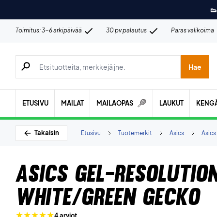
👟
Toimitus: 3-6 arkipäivää
30 pv palautus
Paras valikoima
Hae tuotteita, merkkejä jne.
Hae
ETUSIVU
MAILAT
MAILAOPAS
LAUKUT
KENG
Takaisin
Etusivu
Tuotemerkit
Asics
Asics
Asics Gel-Resolutio
White/Green Gecko
4 arviot