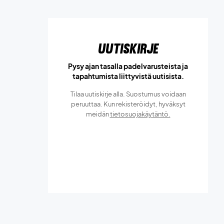
Uutiskirje
Pysy ajan tasalla padelvarusteista ja
tapahtumista liittyvistä uutisista.
Tilaa uutiskirje alla. Suostumus voidaan
peruuttaa. Kun rekisteröidyt, hyväksyt
meidän
tietosuojakäytäntö.