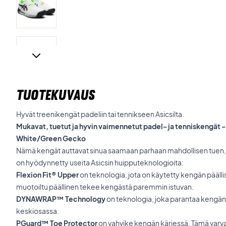
TUOTEKUVAUS
Hyvät treenikengät padeliin tai tennikseen Asicsilta.
Mukavat, tuetut ja hyvin vaimennetut padel- ja tenniskengät -
White/Green Gecko
Nämä kengät auttavat sinua saamaan parhaan mahdollisen tuen,
on hyödynnetty useita Asicsin huipputeknologioita:
Flexion Fit® Upper
on teknologia, jota on käytetty kengän päälli
muotoiltu päällinen tekee kengästä paremmin istuvan.
DYNAWRAP™ Technology
on teknologia, joka parantaa kengän 
keskiosassa.
PGuard™ Toe Protector
on vahvike kengän kärjessä. Tämä varv