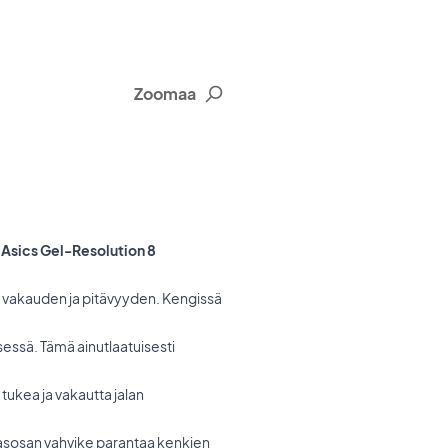
Zoomaa
 Asics Gel-Resolution 8
 vakauden ja pitävyyden. Kengissä
sessä. Tämä ainutlaatuisesti
tukea ja vakautta jalan
asosan vahvike parantaa kenkien