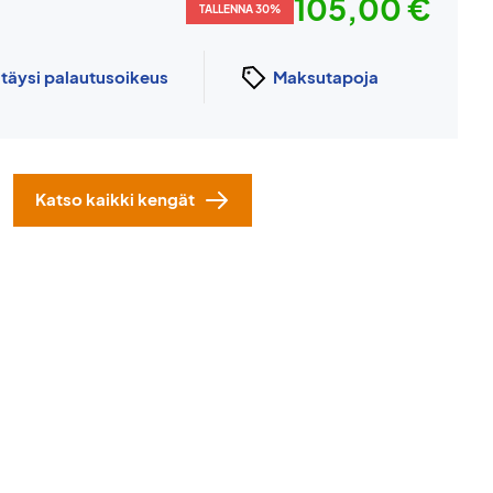
105,00 €
TALLENNA 30%
n
täysi palautusoikeus
Maksutapoja
Katso kaikki kengät