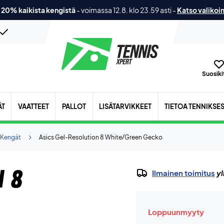
 20% kaikista kengistä
-
voimassa 12.8. klo 23.59 asti
-
Katso valikoi
Suosikit
ÄT
VAATTEET
PALLOT
LISÄTARVIKKEET
TIETOA TENNIKSE
 Kengät
Asics Gel-Resolution 8 White/Green Gecko
n 8
Ilmainen toimitus
yl
Loppuunmyyty