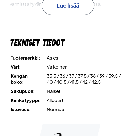
varmistaa hyvän vakauden suunnanvaihdoissa.
Lue lisää
GEL
on iskunvaimentava materiaali, joka on sijoitettu
päkiään, mikä takaa hyvän pelimukavuuden.
Tekniset tiedot
Täydelliset kentälle - osta tämä pari Asics naisten kenkiä
tänään!
Väri: Valkoinen ja hopea.
Tuotemerkki:
Asics
Väri:
Valkoinen
Kengän
35,5 / 36 / 37 / 37,5 / 38 / 39 / 39,5 /
koko:
40 / 40,5 / 41,5 / 42 / 42,5
Sukupuoli:
Naiset
Kenkätyyppi:
Allcourt
Istuvuus:
Normaali