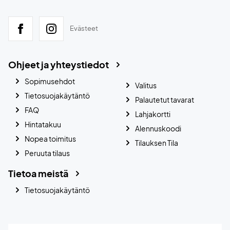
Evästeet
Ohjeet ja yhteystiedot
Sopimusehdot
Valitus
Tietosuojakäytäntö
Palautetut tavarat
FAQ
Lahjakortti
Hintatakuu
Alennuskoodi
Nopea toimitus
Tilauksen Tila
Peruuta tilaus
Tietoa meistä
Tietosuojakäytäntö