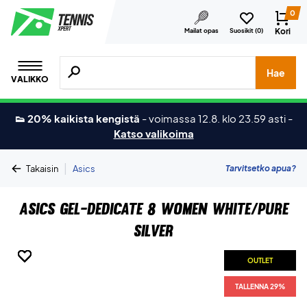
0
Kori
Mailat opas
Suosikit (
0
)
Hae tuotteita, merkkejä jne.
Hae
VALIKKO
👟 20% kaikista kengistä
-
voimassa 12.8. klo 23.59 asti
-
Katso valikoima
|
Tarvitsetko apua?
Takaisin
Asics
Asics Gel-Dedicate 8 Women White/Pure
Silver
OUTLET
OUTLET
OUTLET
OUTLET
OUTLET
OUTLET
OUTLET
TALLENNA 29%
TALLENNA 29%
TALLENNA 29%
TALLENNA 29%
TALLENNA 29%
TALLENNA 29%
TALLENNA 29%