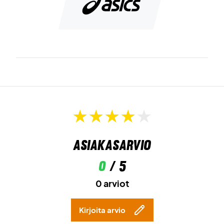
Asiakasarvio
0
/ 5
0 arviot
Kirjoita arvio