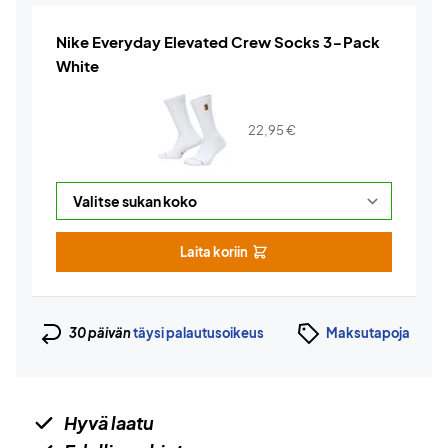
Nike Everyday Elevated Crew Socks 3-Pack
White
22,95
€
Laita koriin
30 päivän
täysi palautusoikeus
Maksutapoja
Hyvä laatu