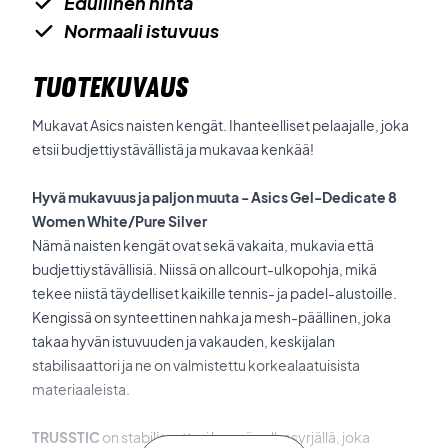
Edullinen hinta
Normaali istuvuus
TUOTEKUVAUS
Mukavat Asics naisten kengät. Ihanteelliset pelaajalle, joka
etsii budjettiystävällistä ja mukavaa kenkää!
Hyvä mukavuus ja paljon muuta - Asics Gel-Dedicate 8
Women White/Pure Silver
Nämä naisten kengät ovat sekä vakaita, mukavia että
budjettiystävällisiä. Niissä on allcourt-ulkopohja, mikä
tekee niistä täydelliset kaikille tennis- ja padel-alustoille.
Kengissä on synteettinen nahka ja mesh-päällinen, joka
takaa hyvän istuvuuden ja vakauden, keskijalan
stabilisaattori ja ne on valmistettu korkealaatuisista
materiaaleista.
TRUSSTIC
on stabilisaattori kengän ulkosyrjällä, joka