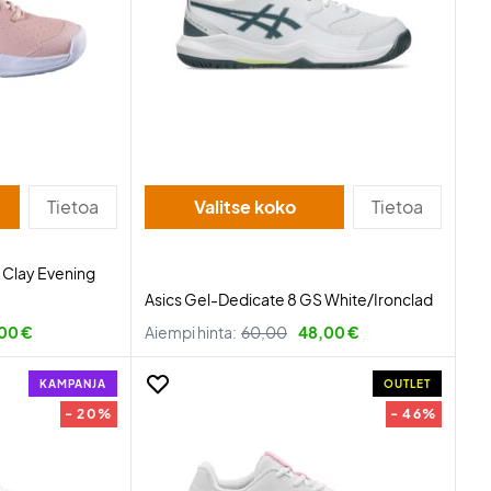
Tietoa
Valitse koko
Tietoa
3 Clay Evening
Asics Gel-Dedicate 8 GS White/Ironclad
00 €
Aiempi hinta:
60,00
48,00 €
KAMPANJA
OUTLET
- 20%
- 46%