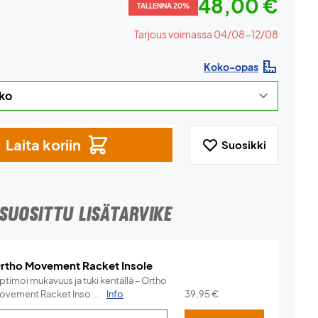
48,00 €
TALLENNA 20%
Tarjous voimassa 04/08-12/08
Koko-opas
Laita koriin
Suosikki
SUOSITTU LISÄTARVIKE
rtho Movement Racket Insole
ptimoi mukavuus ja tuki kentällä – Ortho
ovement Racket Inso...
Info
39,95
€