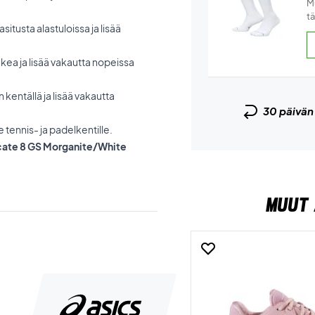
Mu
tä
tusta alastuloissa ja lisää
ukea ja lisää vakautta nopeissa
kentällä ja lisää vakautta
30 päivä
 tennis- ja padelkentille.
dicate 8 GS Morganite/White
MUUT 