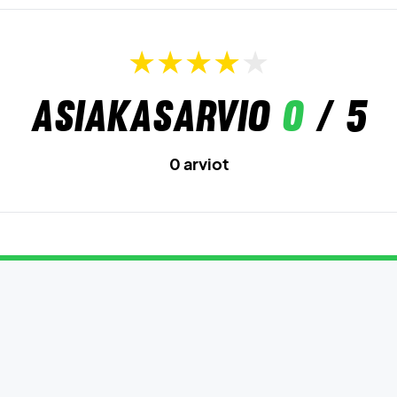
Asiakasarvio
0
/ 5
0 arviot