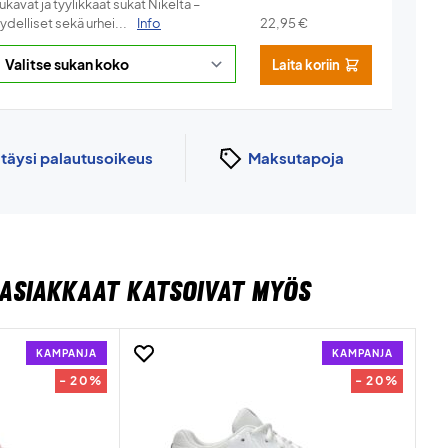
kavat ja tyylikkäät sukat Nikelta –
ydelliset sekä urhei...
Info
22,95
€
Laita koriin
n
täysi palautusoikeus
Maksutapoja
ASIAKKAAT KATSOIVAT MYÖS
KAMPANJA
KAMPANJA
- 20%
- 20%