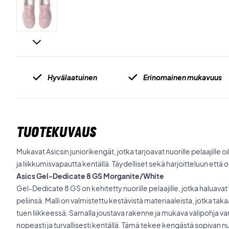
Hyvälaatuinen
Erinomainen mukavuus
TUOTEKUVAUS
Mukavat Asicsin juniorikengät, jotka tarjoavat nuorille pelaajille
ja liikkumisvapautta kentällä. Täydelliset sekä harjoitteluun että o
Asics Gel-Dedicate 8 GS Morganite/White
Gel-Dedicate 8 GS on kehitetty nuorille pelaajille, jotka haluav
peliinsä. Malli on valmistettu kestävistä materiaaleista, jotka tak
tuen liikkeessä. Samalla joustava rakenne ja mukava välipohja varm
nopeasti ja turvallisesti kentällä. Tämä tekee kengästä sopivan nuo