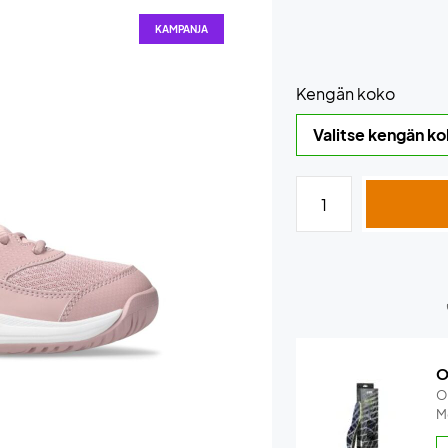
KAMPANJA
Kengän koko
O
O
M