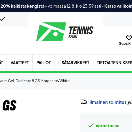
 20% kaikista kengistä
-
voimassa 12.8. klo 23.59 asti
-
Katso valikoi
Suosikit
ÄT
VAATTEET
PALLOT
LISÄTARVIKKEET
TIETOA TENNIKSE
Asics Gel-Dedicate 8 GS Morganite/White
 GS
Ilmainen toimitus
yl
Varastossa