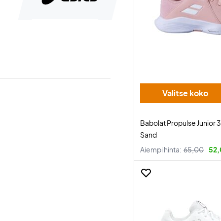
Valitse koko
Babolat Propulse Junior 
Sand
Aiempi hinta:
65,00
52,