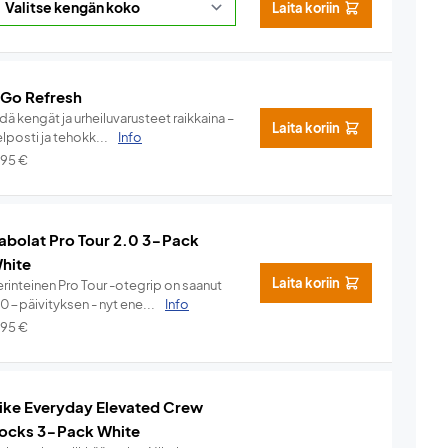
Laita koriin
 Go Refresh
dä kengät ja urheiluvarusteet raikkaina –
Laita koriin
lposti ja tehokk...
Info
,95
€
abolat Pro Tour 2.0 3-Pack
hite
Laita koriin
rinteinen Pro Tour -otegrip on saanut
.0-päivityksen - nyt ene...
Info
,95
€
ike Everyday Elevated Crew
ocks 3-Pack White