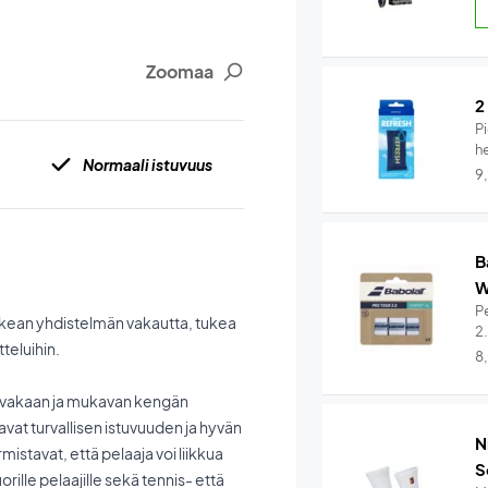
Zoomaa
2
Pi
he
Normaali istuvuus
9
B
W
Pe
 oikean yhdistelmän vakautta, tukea
2
tteluihin.
8
at vakaan ja mukavan kengän
aavat turvallisen istuvuuden ja hyvän
N
istavat, että pelaaja voi liikkua
S
rille pelaajille sekä tennis- että