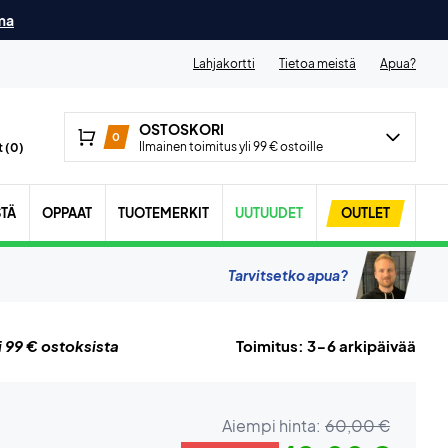
ma
Lahjakortti
Tietoa meistä
Apua?
OSTOSKORI
0
Ilmainen toimitus yli 99 € ostoille
 (
0
)
STÄ
OPPAAT
TUOTEMERKIT
UUTUUDET
OUTLET
Tarvitsetko apua?
i 99 € ostoksista
Toimitus: 3-6 arkipäivää
Aiempi hinta:
60,00 €