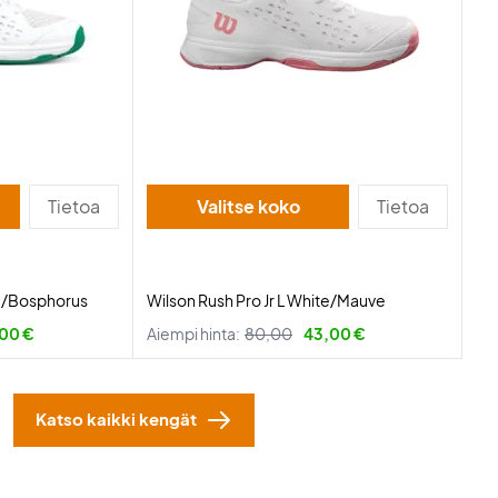
Tietoa
Valitse koko
Tietoa
te/Bosphorus
Wilson Rush Pro Jr L White/Mauve
00 €
Aiempi hinta:
80,00
43,00 €
Katso kaikki kengät