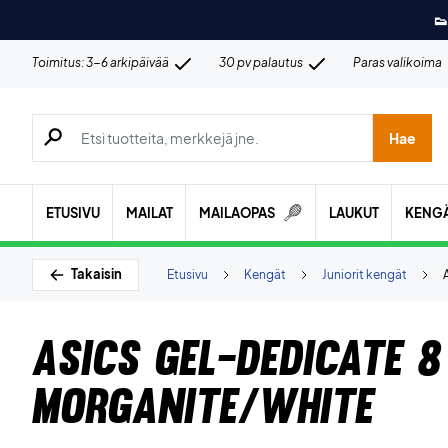
👟
Toimitus: 3-6 arkipäivää
30 pv palautus
Paras valikoima
Hae tuotteita, merkkejä jne.
Hae
ETUSIVU
MAILAT
MAILAOPAS
LAUKUT
KENG
Takaisin
Etusivu
Kengät
Juniorit kengät
Asics Gel-Dedicate 8
Morganite/White