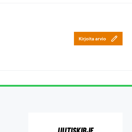
Kirjoita arvio
Uutiskirje