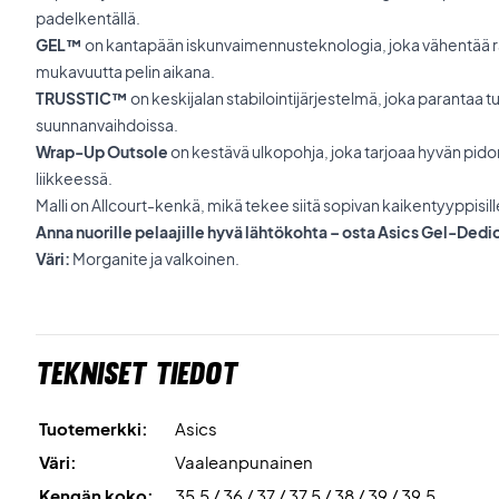
padelkentällä.
GEL™
on kantapään iskunvaimennusteknologia, joka vähentää rasi
mukavuutta pelin aikana.
TRUSSTIC™
on keskijalan stabilointijärjestelmä, joka parantaa t
suunnanvaihdoissa.
Wrap-Up Outsole
on kestävä ulkopohja, joka tarjoaa hyvän pidon 
liikkeessä.
Malli on Allcourt-kenkä, mikä tekee siitä sopivan kaikentyyppisille
Anna nuorille pelaajille hyvä lähtökohta – osta Asics Gel-De
Väri:
Morganite ja valkoinen.
Tekniset tiedot
Tuotemerkki:
Asics
Väri:
Vaaleanpunainen
Kengän koko:
35,5 / 36 / 37 / 37,5 / 38 / 39 / 39,5